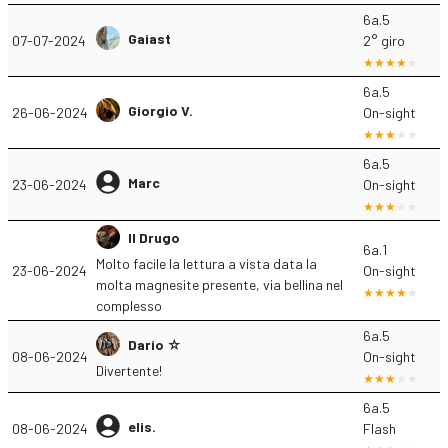
6a.5
Gaiast
07-07-2024
2° giro
6a.5
Giorgio V.
26-06-2024
On-sight
6a.5
Marc
23-06-2024
On-sight
Il Drugo
6a.1
Molto facile la lettura a vista data la
23-06-2024
On-sight
molta magnesite presente, via bellina nel
complesso
6a.5
Dario ☆
08-06-2024
On-sight
Divertente!
6a.5
elis.
08-06-2024
Flash