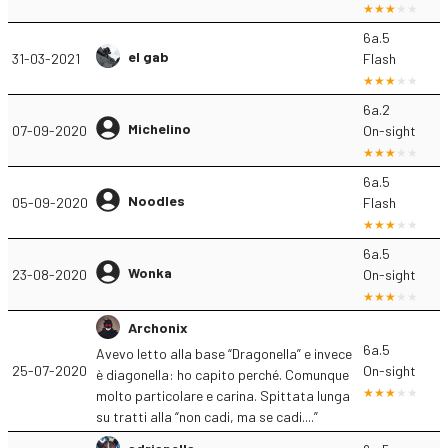
6a.5
el gab
31-03-2021
Flash
6a.2
Michelino
07-09-2020
On-sight
6a.5
Noodles
05-09-2020
Flash
6a.5
Wonka
23-08-2020
On-sight
Archonix
6a.5
Avevo letto alla base “Dragonella” e invece
25-07-2020
On-sight
è diagonella: ho capito perché. Comunque
molto particolare e carina. Spittata lunga
su tratti alla “non cadi, ma se cadi....”