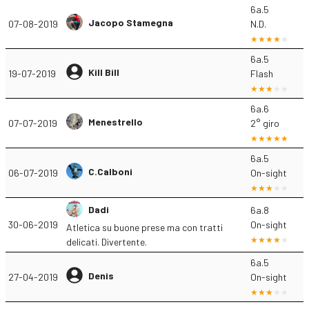
6a.5
Jacopo Stamegna
07-08-2019
N.D.
6a.5
Kill Bill
19-07-2019
Flash
6a.6
Menestrello
07-07-2019
2° giro
6a.5
C.Calboni
06-07-2019
On-sight
Dadi
6a.8
30-06-2019
On-sight
Atletica su buone prese ma con tratti
delicati. Divertente.
6a.5
Denis
27-04-2019
On-sight