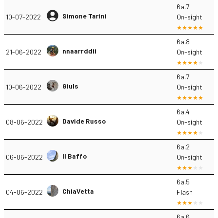
6a.7
Simone Tarini
10-07-2022
On-sight
6a.8
nnaarrddii
21-06-2022
On-sight
6a.7
Giuls
10-06-2022
On-sight
6a.4
Davide Russo
08-06-2022
On-sight
6a.2
Il Baffo
06-06-2022
On-sight
6a.5
ChiaVetta
04-06-2022
Flash
6a.6