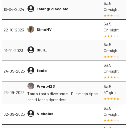
6a.5
Falangi d’acciaio
10-04-2024
On-sight
6a.5
SimoMV
22-10-2023
On-sight
6a.5
Giuli_
01-10-2023
On-sight
6a.5
tonio
24-09-2023
On-sight
Pryntyl23
6a.5
23-09-2023
4° giro
Tanto tanto divertente!!! Due mega riposi
che ti fanno riprendere
6a.5
Nicholas
02-09-2023
On-sight