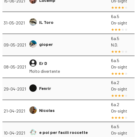
Lucamp
15-06-2021
On-sight
6a.5
IL Toro
31-05-2021
On-sight
6a.5
gioper
09-05-2021
N.D.
6a.5
Er D
08-05-2021
On-sight
Molto divertente
6a.2
Fenrir
29-04-2021
On-sight
6a.2
Nicolas
21-04-2021
On-sight
6a.5
e poi per facili roccette
10-04-2021
On-sight