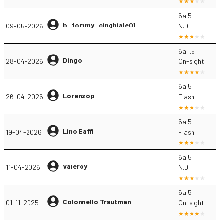
6a.5
b_tommy_cinghiale01
09-05-2026
N.D.
6a+.5
Dingo
28-04-2026
On-sight
6a.5
Lorenzop
26-04-2026
Flash
6a.5
Lino Baffi
19-04-2026
Flash
6a.5
Valeroy
11-04-2026
N.D.
6a.5
Colonnello Trautman
01-11-2025
On-sight