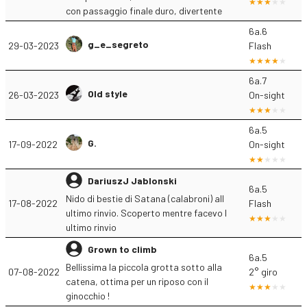
con passaggio finale duro, divertente
6a.6
g_e_segreto
29-03-2023
Flash
6a.7
Old style
26-03-2023
On-sight
6a.5
G.
17-09-2022
On-sight
DariuszJ Jablonski
6a.5
Nido di bestie di Satana (calabroni) all
17-08-2022
Flash
ultimo rinvio. Scoperto mentre facevo l
ultimo rinvio
Grown to climb
6a.5
Bellissima la piccola grotta sotto alla
07-08-2022
2° giro
catena, ottima per un riposo con il
ginocchio !