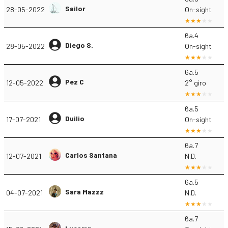
Sailor
28-05-2022
On-sight
6a.4
Diego S.
28-05-2022
On-sight
6a.5
Pez C
12-05-2022
2° giro
6a.5
Duilio
17-07-2021
On-sight
6a.7
Carlos Santana
12-07-2021
N.D.
6a.5
Sara Mazzz
04-07-2021
N.D.
6a.7