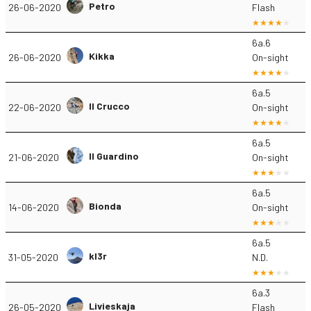
Petro
26-06-2020
Flash
6a.6
Kikka
26-06-2020
On-sight
6a.5
Il Crucco
22-06-2020
On-sight
6a.5
Il Guardino
21-06-2020
On-sight
6a.5
Bionda
14-06-2020
On-sight
6a.5
kl3r
31-05-2020
N.D.
6a.3
Livieskaja
26-05-2020
Flash