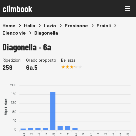
climbook
Home
Italia
Lazio
Frosinone
Fraioli
Elenco vie
Diagonella
Diagonella
•
6a
Ripetizioni
Grado proposto
Bellezza
259
6a.5
200
160
Ripetizioni
120
80
40
0
6a.1
6a.2
6a.4
6a.5
6a.6
6a.7
6a.9
6a.3
6a.8