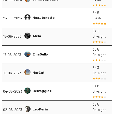
6a.5
Max_tonetto
23-06-2023
Flash
6a.1
Alem
18-06-2023
On-sight
6a.5
EmaGully
17-06-2023
On-sight
6a.3
MarCat
10-06-2023
On-sight
6a.6
Selvaggia Blu
04-06-2023
On-sight
6a.5
LeoPerin
02-06-2023
On-sight