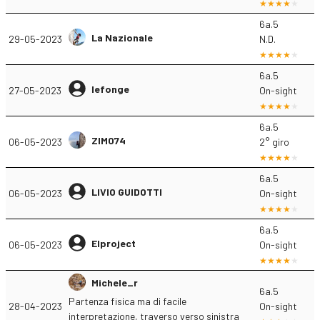
6a.5
La Nazionale
29-05-2023
N.D.
6a.5
lefonge
27-05-2023
On-sight
6a.5
ZIMO74
06-05-2023
2° giro
6a.5
LIVIO GUIDOTTI
06-05-2023
On-sight
6a.5
Elproject
06-05-2023
On-sight
Michele_r
6a.5
Partenza fisica ma di facile
28-04-2023
On-sight
interpretazione, traverso verso sinistra