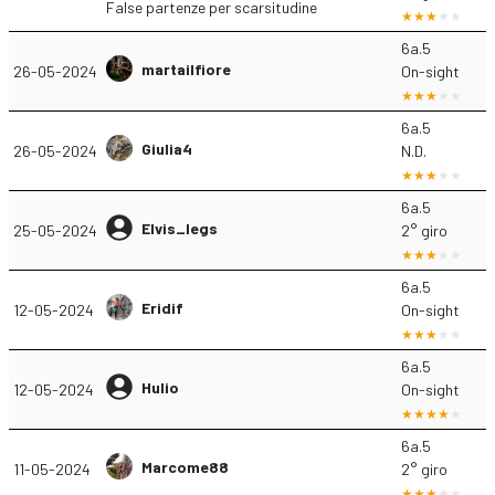
False partenze per scarsitudine
6a.5
martailfiore
26-05-2024
On-sight
6a.5
Giulia4
26-05-2024
N.D.
6a.5
Elvis_legs
25-05-2024
2° giro
6a.5
Eridif
12-05-2024
On-sight
6a.5
Hulio
12-05-2024
On-sight
6a.5
Marcome88
11-05-2024
2° giro