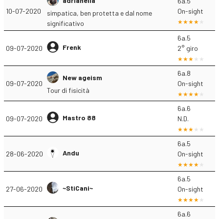
adrianella
6a.5
10-07-2020
On-sight
simpatica, ben protetta e dal nome
significativo
6a.5
Frenk
09-07-2020
2° giro
6a.8
New ageism
09-07-2020
On-sight
Tour di fisicità
6a.6
Mastro 88
09-07-2020
N.D.
6a.5
Andu
28-06-2020
On-sight
6a.5
~StiCani~
27-06-2020
On-sight
6a.6