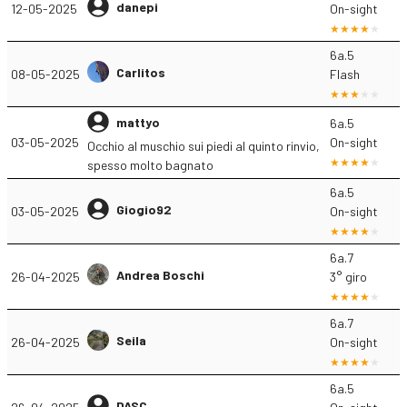
danepi
12-05-2025
On-sight
6a.5
Carlitos
08-05-2025
Flash
mattyo
6a.5
03-05-2025
On-sight
Occhio al muschio sui piedi al quinto rinvio,
spesso molto bagnato
6a.5
Giogio92
03-05-2025
On-sight
6a.7
Andrea Boschi
26-04-2025
3° giro
6a.7
Seila
26-04-2025
On-sight
6a.5
DASC