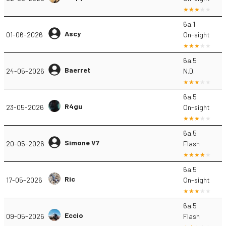
6a.1
Ascy
01-06-2026
On-sight
6a.5
Baerret
24-05-2026
N.D.
6a.5
R4gu
23-05-2026
On-sight
6a.5
Simone V7
20-05-2026
Flash
6a.5
Ric
17-05-2026
On-sight
6a.5
Eccio
09-05-2026
Flash