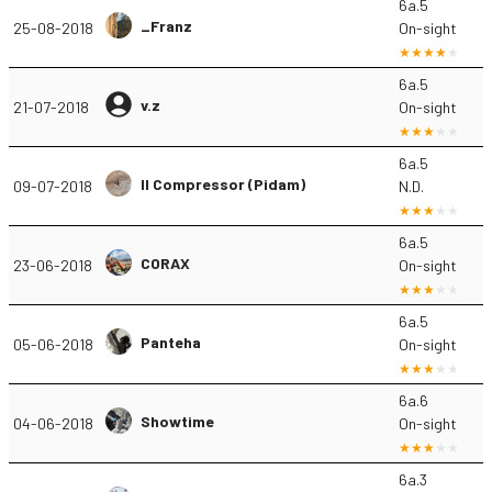
6a.5
_Franz
25-08-2018
On-sight
6a.5
v.z
21-07-2018
On-sight
6a.5
Il Compressor (Pidam)
09-07-2018
N.D.
6a.5
CORAX
23-06-2018
On-sight
6a.5
Panteha
05-06-2018
On-sight
6a.6
Showtime
04-06-2018
On-sight
6a.3