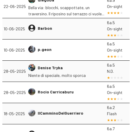
6a.9
22-06-2025
On-sight
Bella via: blocchi, scappottate, un
traversino. Il riposino sul terrazzo ci vuole...
6a.5
Barbon
10-06-2025
On-sight
6a.5
p.geon
10-06-2025
On-sight
6a.5
Denise Tryka
28-05-2025
N.D.
Niente di speciale, molto sporca
6a.5
Rocio Carricaburu
28-05-2025
On-sight
6a.2
IlCamminoDelGuerriero
18-05-2025
Flash
6a.7