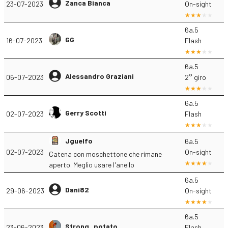
Zanca Bianca
23-07-2023
On-sight
6a.5
GG
16-07-2023
Flash
6a.5
Alessandro Graziani
06-07-2023
2° giro
6a.5
Gerry Scotti
02-07-2023
Flash
Jguelfo
6a.5
02-07-2023
On-sight
Catena con moschettone che rimane
aperto. Meglio usare l'anello
6a.5
Dani82
29-06-2023
On-sight
6a.5
Strong_potato
23-06-2023
Flash