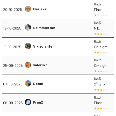
6a.5
Mariaval
20-10-2025
Flash
6a.5
Scimmiettaz
19-10-2025
N.D.
6a.5
Vik volante
19-10-2025
On-sight
6a.2
valerio.t
25-09-2025
On-sight
6a.5
Donut
07-09-2025
2° giro
6a.3
FrauZ
06-09-2025
Flash
6a.5