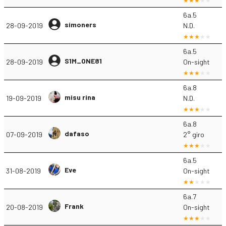
6a.5
simoners
28-09-2019
N.D.
6a.5
S1M_ONE81
28-09-2019
On-sight
6a.8
misu rina
19-09-2019
N.D.
6a.8
dafaso
07-09-2019
2° giro
6a.5
Eve
31-08-2019
On-sight
6a.7
Frank
20-08-2019
On-sight