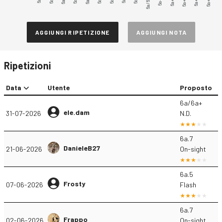
6a/6a+
6a+.1
6a+.2
6a+.4
6a+.5
6a+.3
AGGIUNGI RIPETIZIONE
AGGIUNGI NOTA
Ripetizioni
Data
Utente
Proposto
6a/6a+
ele.dam
31-07-2026
N.D.
6a.7
DanieleB27
21-06-2026
On-sight
6a.5
Frosty
07-06-2026
Flash
6a.7
Frappo
02-06-2026
On-sight