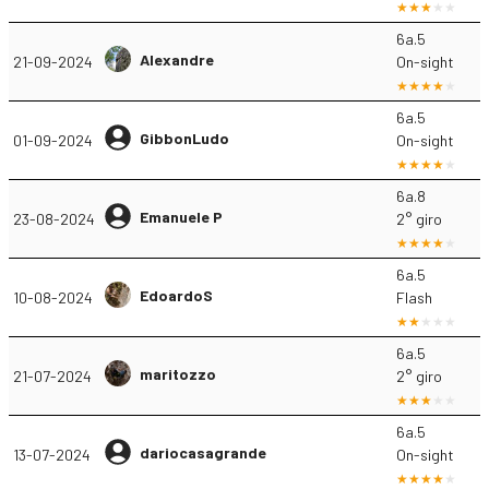
6a.5
Alexandre
21-09-2024
On-sight
6a.5
GibbonLudo
01-09-2024
On-sight
6a.8
Emanuele P
23-08-2024
2° giro
6a.5
EdoardoS
10-08-2024
Flash
6a.5
maritozzo
21-07-2024
2° giro
6a.5
dariocasagrande
13-07-2024
On-sight