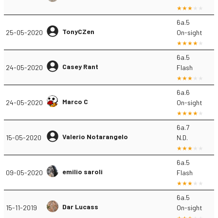
6a.5
TonyCZen
25-05-2020
On-sight
6a.5
Casey Rant
24-05-2020
Flash
6a.6
Marco C
24-05-2020
On-sight
6a.7
Valerio Notarangelo
15-05-2020
N.D.
6a.5
emilio saroli
09-05-2020
Flash
6a.5
Dar Lucass
15-11-2019
On-sight