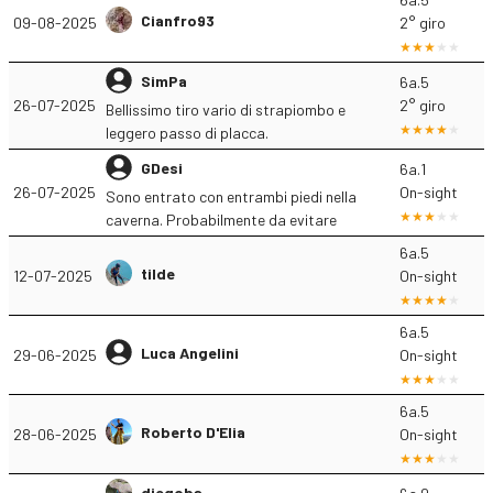
Cianfro93
09-08-2025
2° giro
SimPa
6a.5
26-07-2025
2° giro
Bellissimo tiro vario di strapiombo e
leggero passo di placca.
GDesi
6a.1
26-07-2025
On-sight
Sono entrato con entrambi piedi nella
caverna. Probabilmente da evitare
6a.5
tilde
12-07-2025
On-sight
6a.5
Luca Angelini
29-06-2025
On-sight
6a.5
Roberto D'Elia
28-06-2025
On-sight
diegoba