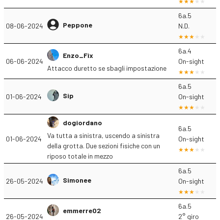
6a.5
Peppone
08-06-2024
N.D.
6a.4
Enzo_Fix
06-06-2024
On-sight
Attacco duretto se sbagli impostazione
6a.5
Sip
01-06-2024
On-sight
dogiordano
6a.5
Va tutta a sinistra, uscendo a sinistra
01-06-2024
On-sight
della grotta. Due sezioni fisiche con un
riposo totale in mezzo
6a.5
Simonee
26-05-2024
On-sight
6a.5
emmerre02
26-05-2024
2° giro