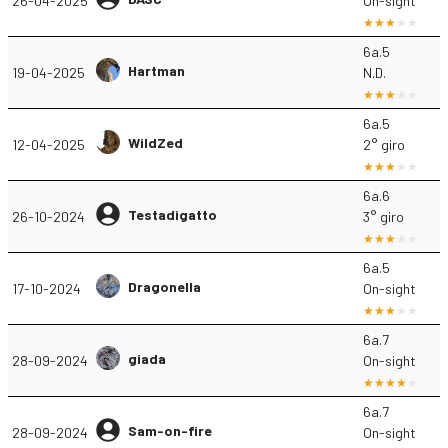
26-04-2025
On-sight
6a.5
Hartman
19-04-2025
N.D.
6a.5
WildZed
12-04-2025
2° giro
6a.6
Testadigatto
26-10-2024
3° giro
6a.5
Dragonella
17-10-2024
On-sight
6a.7
giada
28-09-2024
On-sight
6a.7
Sam-on-fire
28-09-2024
On-sight