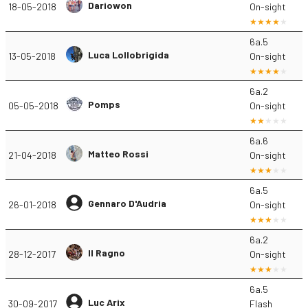
Dariowon
18-05-2018
On-sight
6a.5
Luca Lollobrigida
13-05-2018
On-sight
6a.2
Pomps
05-05-2018
On-sight
6a.6
Matteo Rossi
21-04-2018
On-sight
6a.5
Gennaro D'Audria
26-01-2018
On-sight
6a.2
Il Ragno
28-12-2017
On-sight
6a.5
Luc Arix
30-09-2017
Flash