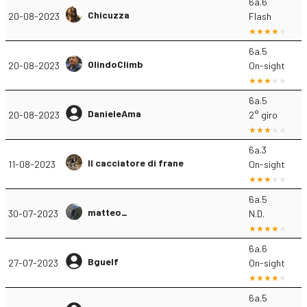
6a.6
Chicuzza
20-08-2023
Flash
6a.5
OlindoClimb
20-08-2023
On-sight
6a.5
DanieleAma
20-08-2023
2° giro
6a.3
Il cacciatore di frane
11-08-2023
On-sight
6a.5
matteo_
30-07-2023
N.D.
6a.6
Bguelf
27-07-2023
On-sight
6a.5