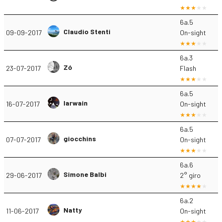
6a.5
Claudio Stenti
09-09-2017
On-sight
6a.3
Zó
23-07-2017
Flash
6a.5
Iarwain
16-07-2017
On-sight
6a.5
giocchins
07-07-2017
On-sight
6a.6
Simone Balbi
29-06-2017
2° giro
6a.2
Natty
11-06-2017
On-sight