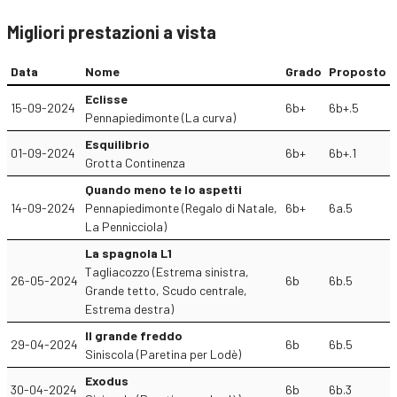
Migliori prestazioni a vista
Data
Nome
Grado
Proposto
Eclisse
15-09-2024
6b+
6b+.5
Pennapiedimonte (La curva)
Esquilibrio
01-09-2024
6b+
6b+.1
Grotta Continenza
Quando meno te lo aspetti
14-09-2024
Pennapiedimonte (Regalo di Natale,
6b+
6a.5
La Pennicciola)
La spagnola L1
Tagliacozzo (Estrema sinistra,
26-05-2024
6b
6b.5
Grande tetto, Scudo centrale,
Estrema destra)
Il grande freddo
29-04-2024
6b
6b.5
Siniscola (Paretina per Lodè)
Exodus
30-04-2024
6b
6b.3