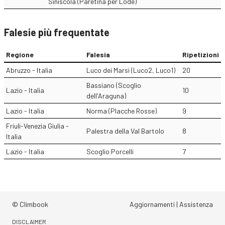
Siniscola (Paretina per Lodè)
Falesie più frequentate
Regione
Falesia
Ripetizioni
Abruzzo - Italia
Luco dei Marsi (Luco2, Luco1)
20
Bassiano (Scoglio
Lazio - Italia
10
dell'Araguna)
Lazio - Italia
Norma (Placche Rosse)
9
Friuli-Venezia Giulia -
Palestra della Val Bartolo
8
Italia
Lazio - Italia
Scoglio Porcelli
7
© Climbook
Aggiornamenti
|
Assistenza
DISCLAIMER