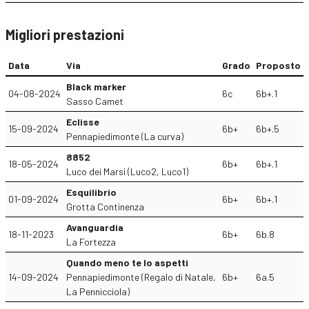
Migliori prestazioni
Data
Via
Grado
Proposto
Black marker
04-08-2024
6c
6b+.1
Sasso Camet
Eclisse
15-09-2024
6b+
6b+.5
Pennapiedimonte (La curva)
8852
18-05-2024
6b+
6b+.1
Luco dei Marsi (Luco2, Luco1)
Esquilibrio
01-09-2024
6b+
6b+.1
Grotta Continenza
Avanguardia
18-11-2023
6b+
6b.8
La Fortezza
Quando meno te lo aspetti
14-09-2024
Pennapiedimonte (Regalo di Natale,
6b+
6a.5
La Pennicciola)