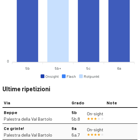
0
5b
5b+
5c
6a
Onsight
Flash
Rotpunkt
Ultime ripetizioni
Via
Grado
Note
Beppe
5b
On-sight
Palestra della Val Bartolo
5b.8
Ce grinte!
6a
On-sight
Palestra della Val Bartolo
6a.7