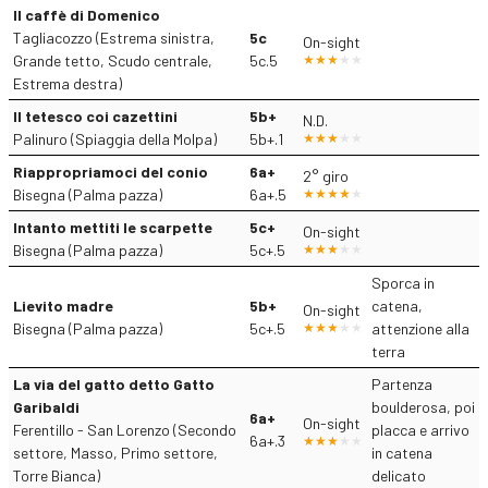
Il caffè di Domenico
Tagliacozzo (Estrema sinistra,
5c
On-sight
Grande tetto, Scudo centrale,
5c.5
Estrema destra)
Il tetesco coi cazettini
5b+
N.D.
Palinuro (Spiaggia della Molpa)
5b+.1
Riappropriamoci del conio
6a+
2° giro
Bisegna (Palma pazza)
6a+.5
Intanto mettiti le scarpette
5c+
On-sight
Bisegna (Palma pazza)
5c+.5
Sporca in
Lievito madre
5b+
catena,
On-sight
Bisegna (Palma pazza)
5c+.5
attenzione alla
terra
La via del gatto detto Gatto
Partenza
Garibaldi
boulderosa, poi
6a+
On-sight
Ferentillo - San Lorenzo (Secondo
placca e arrivo
6a+.3
settore, Masso, Primo settore,
in catena
Torre Bianca)
delicato