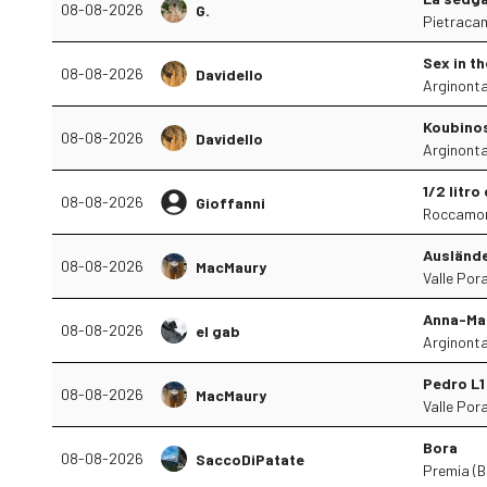
08-08-2026
G.
Pietracam
Sex in th
08-08-2026
Davidello
Arginonta
Koubino
08-08-2026
Davidello
Arginonta
1/2 litro
08-08-2026
Gioffanni
Roccamori
Ausländ
08-08-2026
MacMaury
Valle Pora
Anna-Ma
08-08-2026
el gab
Arginonta
Pedro L1
08-08-2026
MacMaury
Valle Pora
Bora
08-08-2026
SaccoDiPatate
Premia (B