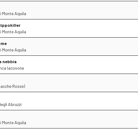
di Monte Aquila
Nippokiller
di Monte Aquila
ome
di Monte Aquila
la nebbia
nca Iacovone
lacche Rosse)
egli Abruzzi
di Monte Aquila