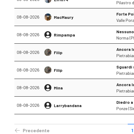
Pilastro 
Forte Po
08-08-2026
MacMaury
Valle Pora
Nessuno 
08-08-2026
Rimpampa
Norma (P
Ancora 
08-08-2026
Filip
Pietrabia
Sguardi 
08-08-2026
Filip
Pietrabia
Ancora 
08-08-2026
Mina
Pietrabia
Diedro a 
08-08-2026
Larrybandana
Ponze (Sin
Precedente
1