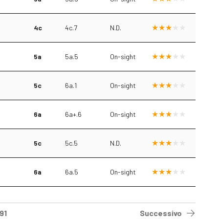
4c
4c.7
N.D.
5a
5a.5
On-sight
5c
6a.1
On-sight
6a
6a+.6
On-sight
5c
5c.5
N.D.
6a
6a.5
On-sight
91
Successivo