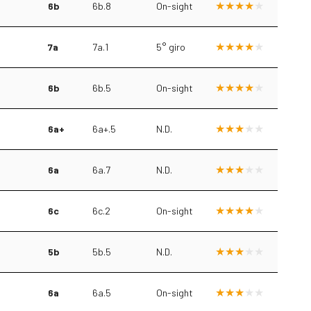
6b
6b.8
On-sight
7a
7a.1
5° giro
6b
6b.5
On-sight
6a+
6a+.5
N.D.
6a
6a.7
N.D.
6c
6c.2
On-sight
5b
5b.5
N.D.
6a
6a.5
On-sight