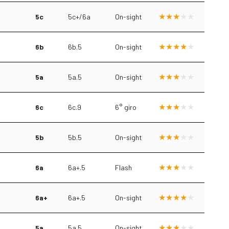
5c
5c+/6a
On-sight
6b
6b.5
On-sight
5a
5a.5
On-sight
6c
6c.9
6° giro
5b
5b.5
On-sight
6a
6a+.5
Flash
6a+
6a+.5
On-sight
5a
5a.5
On-sight