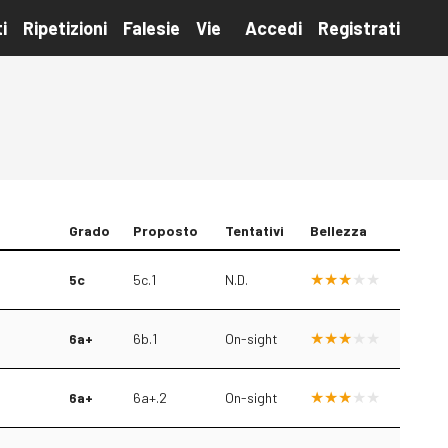
i
Ripetizioni
Falesie
Vie
Accedi
Registrati
Grado
Proposto
Tentativi
Bellezza
5c
5c.1
N.D.
6a+
6b.1
On-sight
6a+
6a+.2
On-sight