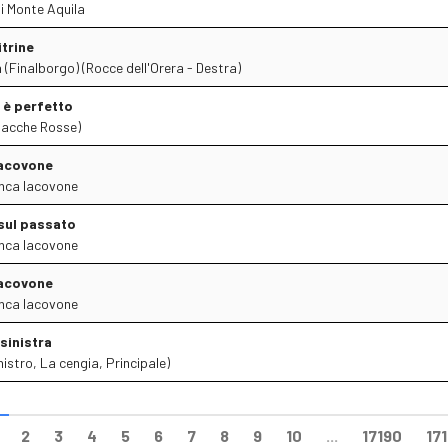
di Monte Aquila
itrine
 (Finalborgo) (Rocce dell'Orera - Destra)
è perfetto
lacche Rosse)
Iacovone
nca Iacovone
sul passato
nca Iacovone
Iacovone
nca Iacovone
sinistra
istro, La cengia, Principale)
2
3
4
5
6
7
8
9
10
...
17190
171