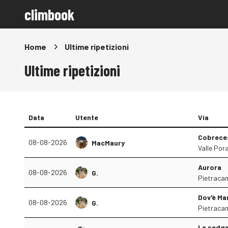
climbook
Home
Ultime ripetizioni
Ultime ripetizioni
Data
Utente
Via
Cobrece
08-08-2026
MacMaury
Valle Pora
Aurora
08-08-2026
G.
Pietracam
Dov'è Ma
08-08-2026
G.
Pietracam
La sedg