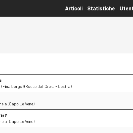
Articoli
Statistiche
Utent
s
 (Finalborgo) (Rocce dell'Orera - Destra)
ela (Capo Le Vene)
ria?
ela (Capo Le Vene)
a