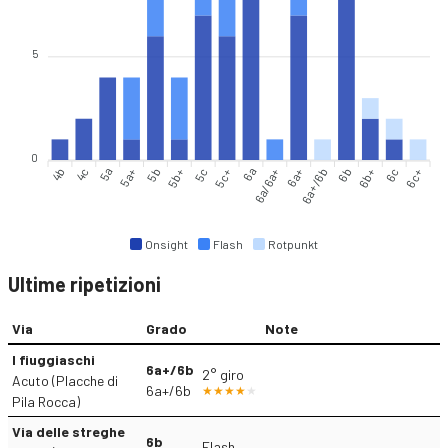
5
0
4b
4c
5a
5a+
5b
5b+
5c
5c+
6a
6a/6a+
6a+
6a+/6b
6b
6b+
6c
6c+
Onsight
Flash
Rotpunkt
Ultime ripetizioni
Via
Grado
Note
I fiuggiaschi
6a+/6b
2° giro
Acuto (Placche di
6a+/6b
Pila Rocca)
Via delle streghe
6b
Flash