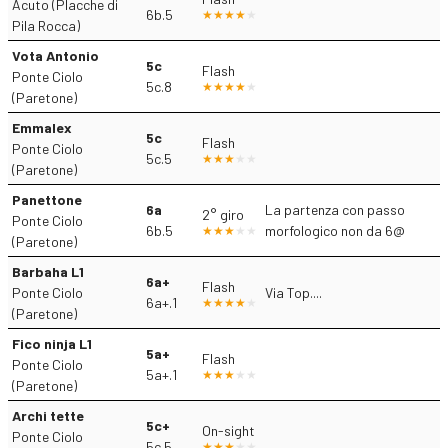
Acuto (Placche di
6b.5
Pila Rocca)
Vota Antonio
5c
Flash
Ponte Ciolo
5c.8
(Paretone)
Emmalex
5c
Flash
Ponte Ciolo
5c.5
(Paretone)
Panettone
6a
La partenza con passo
2° giro
Ponte Ciolo
6b.5
morfologico non da 6@
(Paretone)
Barbaha L1
6a+
Flash
Ponte Ciolo
Via Top....
6a+.1
(Paretone)
Fico ninja L1
5a+
Flash
Ponte Ciolo
5a+.1
(Paretone)
Archi tette
5c+
On-sight
Ponte Ciolo
5c.5