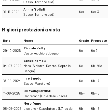
Sasso (Torrione sud)
Anni affollati
19-11-2024
6c+
6c+.3
Sasso (Torrione sud)
Migliori prestazioni a vista
Data
Nome
Grado
Proposto
Piccola Ketty
29-10-2025
6c
6c.2
Castelvecchio Subequo
Senza nome 2
04-07-2022
Meta (Sinistro, Destro, Sopra la
6c
6b+/6c
Cengia)
Il re è nudo
18-04-2024
6c
6b+.7
Sasso (Paretone)
Gli avanguardisti
11-08-2025
6b+
6b+.8
Canterano (Gola delle Rosce)
Nero fumo
08-06-2026
Lisciano - Capolaterra (L’Arzu de
6b+
6b+.6