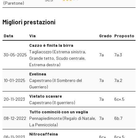
(Paretone)
Migliori prestazioni
Data
Via
Grado
Proposto
Cazzo è finita la birra
Tagliacozzo (Estrema sinistra,
30-05-2025
7a
7a.3
Grande tetto, Scudo centrale,
Estrema destra)
Evelinea
10-01-2025
Capestrano (Il Sombrero del
7a
7a.2
Guerriero)
Vietato scavare
20-11-2023
7a
6c+.5
Capestrano (Il guerriero)
Tutto cominciò con un vaglia
08-12-2022
Pennapiedimonte (Regalo di Natale,
7a
6b.7
La Pennicciola)
Nitrocaffeina
06-11-2023
6c+
6c+.5