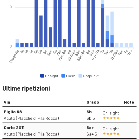
10
0
Progetto
4a
4b
4c
5a
5b
5c
5c+
6a
6a+
6a+/6b
6b
6b+
6b+/6c
6c
6c+
6c+/7a
7a
7a+
7b
7b/7b+
7b+
7c
7c+
6b/6b+
Onsight
Flash
Rotpunkt
Ultime ripetizioni
Via
Grado
Note
Piglio 98
6b
On-sight
Acuto (Placche di Pila Rocca)
6b.5
Carlo 2011
6a+
On-sight
Acuto (Placche di Pila Rocca)
6a+.5