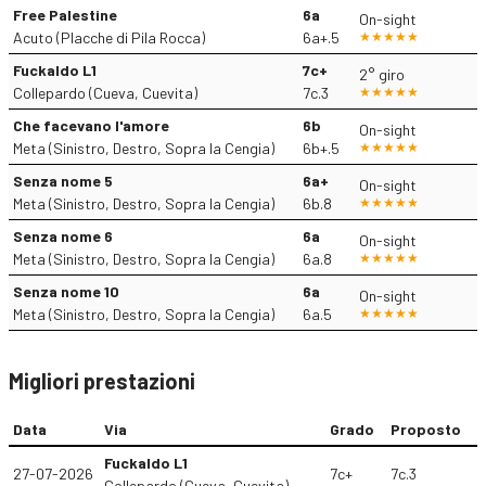
Free Palestine
6a
On-sight
Acuto (Placche di Pila Rocca)
6a+.5
Fuckaldo L1
7c+
2° giro
Collepardo (Cueva, Cuevita)
7c.3
Che facevano l'amore
6b
On-sight
Meta (Sinistro, Destro, Sopra la Cengia)
6b+.5
Senza nome 5
6a+
On-sight
Meta (Sinistro, Destro, Sopra la Cengia)
6b.8
Senza nome 6
6a
On-sight
Meta (Sinistro, Destro, Sopra la Cengia)
6a.8
Senza nome 10
6a
On-sight
Meta (Sinistro, Destro, Sopra la Cengia)
6a.5
Migliori prestazioni
Data
Via
Grado
Proposto
Fuckaldo L1
27-07-2026
7c+
7c.3
Collepardo (Cueva, Cuevita)