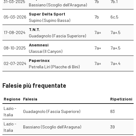
31-03-2025
7b
7b.1
Bassiano (Scoglio dell'Araguna)
Super Delta Sport
05-03-2026
7b
6c.5
Supino (Supino Bassa)
T.N.T.
17-08-2024
7a+
7a+.5
Guadagnolo (Fascia Superiore)
Anemnesi
08-10-2025
7a+
7a+.5
Ulassai (Il Canyon)
Paperinox
02-07-2024
7a+
7a+.4
Petrella Liri (Placche di Bini)
Falesie più frequentate
Regione
Falesia
Ripetizioni
Lazio -
Guadagnolo (Fascia Superiore)
83
Italia
Lazio -
Bassiano (Scoglio dell'Araguna)
39
Italia