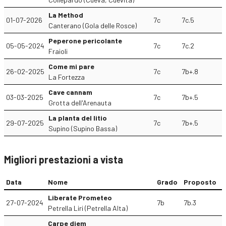
La Method
01-07-2026
7c
7c.5
Canterano (Gola delle Rosce)
Peperone pericolante
05-05-2024
7c
7c.2
Fraioli
Come mi pare
26-02-2025
7c
7b+.8
La Fortezza
Cave cannam
03-03-2025
7c
7b+.5
Grotta dell'Arenauta
La planta del litio
29-07-2025
7c
7b+.5
Supino (Supino Bassa)
Migliori prestazioni a vista
Data
Nome
Grado
Proposto
Liberate Prometeo
27-07-2024
7b
7b.3
Petrella Liri (Petrella Alta)
Carpe diem