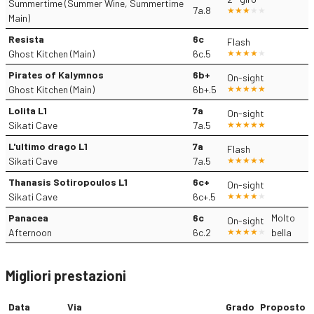
Summertime (Summer Wine, Summertime
7a.8
Main)
Resista
6c
Flash
Ghost Kitchen (Main)
6c.5
Pirates of Kalymnos
6b+
On-sight
Ghost Kitchen (Main)
6b+.5
Lolita L1
7a
On-sight
Sikati Cave
7a.5
L'ultimo drago L1
7a
Flash
Sikati Cave
7a.5
Thanasis Sotiropoulos L1
6c+
On-sight
Sikati Cave
6c+.5
Panacea
6c
Molto
On-sight
Afternoon
6c.2
bella
Migliori prestazioni
Data
Via
Grado
Proposto