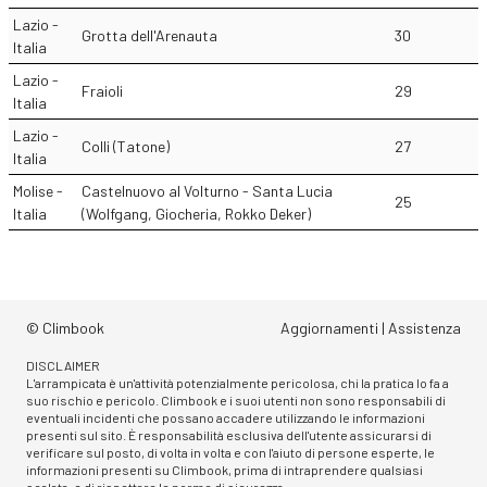
Lazio -
Grotta dell'Arenauta
30
Italia
Lazio -
Fraioli
29
Italia
Lazio -
Colli (Tatone)
27
Italia
Molise -
Castelnuovo al Volturno - Santa Lucia
25
Italia
(Wolfgang, Giocheria, Rokko Deker)
© Climbook
Aggiornamenti
|
Assistenza
DISCLAIMER
L'arrampicata è un'attività potenzialmente pericolosa, chi la pratica lo fa a
suo rischio e pericolo. Climbook e i suoi utenti non sono responsabili di
eventuali incidenti che possano accadere utilizzando le informazioni
presenti sul sito. È responsabilità esclusiva dell'utente assicurarsi di
verificare sul posto, di volta in volta e con l'aiuto di persone esperte, le
informazioni presenti su Climbook, prima di intraprendere qualsiasi