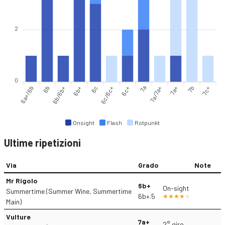
2
0
6a+/6b
6b
6b/6b+
6b+
6c
6c/6c+
6c+
7a
7a/7a+
7a+
7b
7c+
Onsight
Flash
Rotpunkt
Ultime ripetizioni
Via
Grado
Note
Mr Rigolo
6b+
On-sight
Summertime (Summer Wine, Summertime
6b+.5
Main)
Vulture
7a+
2° giro