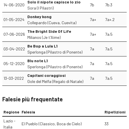
Solo il nipote capisce lo zio
14-06-2020
7b
7b.3
Sora (I Pilastri)
Donkey kong
01-05-2024
7a+
7a+.2
Collepardo (Cueva, Cuevita)
The Bright Side Of Life
07-06-2026
7a+
7a.5
Milianos (Je t'Aime)
Be Bop a Lula L1
03-04-2022
7a
7a.5
Sperlonga (Pilastro di Ponente)
Blu note L1
05-12-2020
7a
7a.5
Sperlonga (Pilastro di Ponente)
Capitani coraggiosi
13-03-2022
7a
7a.5
Gole del Melfa (Regalo di Natale)
Falesie più frequentate
Regione
Falesia
Ripetizioni
Lazio -
El Pueblo (Classico, Boca de Cielo)
33
Italia