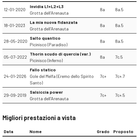
Invidia L1+L2+L3
12-01-2020
8a
8a.5
Grotta dell'Arenauta
La mia nuova fidanzata
18-01-2023
8a
8a.5
Grotta dell'Arenauta
Salto quantico
28-05-2020
8a
8a.5
Picinisco (Paradiso)
Thorin scudo di quercia (var.)
05-07-2022
8a
7c.5
Picinisco (Inferno)
Fallo statico
24-01-2026
Gole del Melfa (Eremo dello Spirito
7c+
7c+.7
Santo)
Salsiccia power
29-09-2019
7c+
7c+.5
Grotta dell'Arenauta
Migliori prestazioni a vista
Data
Nome
Grado
Proposto