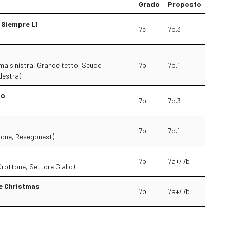
Grado
Proposto
 Siempre L1
7c
7b.3
ma sinistra, Grande tetto, Scudo
7b+
7b.1
destra)
to
7b
7b.3
7b
7b.1
one, Resegonest)
7b
7a+/7b
rottone, Settore Giallo)
e Christmas
7b
7a+/7b