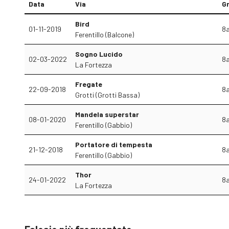
Data
Via
G
Bird
01-11-2019
8
Ferentillo (Balcone)
Sogno Lucido
02-03-2022
8
La Fortezza
Fregate
22-09-2018
8
Grotti (Grotti Bassa)
Mandela superstar
08-01-2020
8
Ferentillo (Gabbio)
Portatore di tempesta
21-12-2018
8
Ferentillo (Gabbio)
Thor
24-01-2022
8
La Fortezza