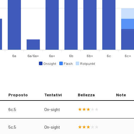
6a
6a/6a+
6a+
6b
6b+
6c
6c+
Onsight
Flash
Rotpunkt
Proposto
Tentativi
Bellezza
Note
6c.5
On-sight
5c.5
On-sight