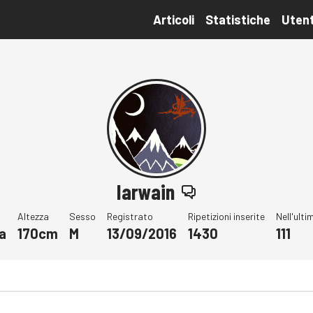
Articoli
Statistiche
Utent
Iarwain
Altezza
Sesso
Registrato
Ripetizioni inserite
Nell'ult
a
170cm
M
13/09/2016
1430
111