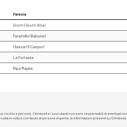
Falesia
Grotti (Grotti Alta)
Ferentillo (Balcone)
Ulassai (Il Canyon)
La Fortezza
Ripa Majala
 suo rischio e pericolo. Climbook e i suoi utenti non sono responsabili di eventuali i
i volta in volta e con l'aiuto di persone esperte, le informazioni presenti su Climbook