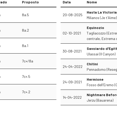
rado
Proposto
Data
Nome
Hasta La Victoria
a
8a.5
20-08-2025
Milianos (Je t'Aime)
Equinozio
a
8a.2
02-10-2021
Tagliacozzo (Estre
centrale, Estrema 
a
8a.1
Savoiardo d'Egit
30-08-2021
Ulassai (Il Canyon)
a
7c+/8a
Chitini
24-04-2022
Pennadomo (Reseg
a
7c+.5
Hermione
24-09-2021
Fosso dell'Eremo (G
a
7c+.2
Nightmare Befor
14-04-2022
Jerzu (Bauarena)