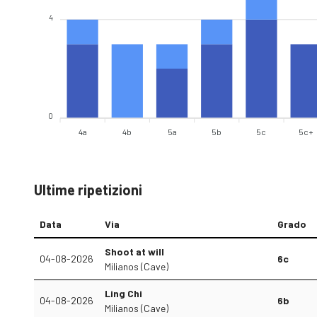
4
0
4a
4b
5a
5b
5c
5c+
Ultime ripetizioni
Data
Via
Grado
Shoot at will
04-08-2026
6c
Milianos (Cave)
Ling Chi
04-08-2026
6b
Milianos (Cave)