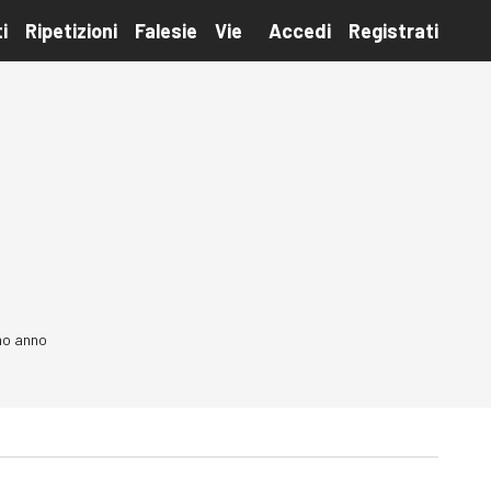
i
Ripetizioni
Falesie
Vie
Accedi
Registrati
imo anno