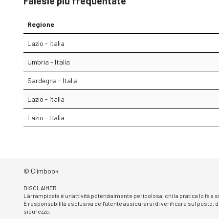
Falesie più frequentate
Regione
Lazio - Italia
Umbria - Italia
Sardegna - Italia
Lazio - Italia
Lazio - Italia
© Climbook
DISCLAIMER
L'arrampicata è un'attività potenzialmente pericolosa, chi la pratica lo fa a
È responsabilità esclusiva dell'utente assicurarsi di verificare sul posto, d
sicurezza.