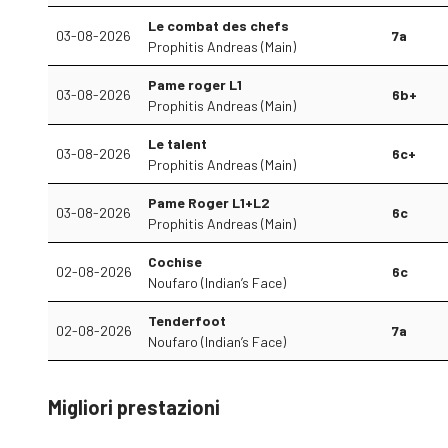
Le combat des chefs
03-08-2026
7a
Prophitis Andreas (Main)
Pame roger L1
03-08-2026
6b+
Prophitis Andreas (Main)
Le talent
03-08-2026
6c+
Prophitis Andreas (Main)
Pame Roger L1+L2
03-08-2026
6c
Prophitis Andreas (Main)
Cochise
02-08-2026
6c
Noufaro (Indian’s Face)
Tenderfoot
02-08-2026
7a
Noufaro (Indian’s Face)
Migliori prestazioni