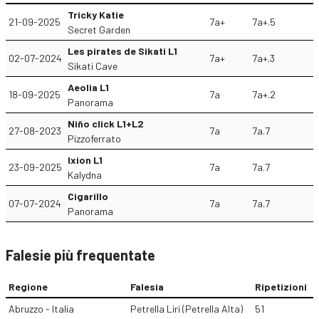
Tricky Katie
21-09-2025
7a+
7a+.5
Secret Garden
Les pirates de Sikati L1
02-07-2024
7a+
7a+.3
Sikati Cave
Aeolia L1
18-09-2025
7a
7a+.2
Panorama
Niño click L1+L2
27-08-2023
7a
7a.7
Pizzoferrato
Ixion L1
23-09-2025
7a
7a.7
Kalydna
Cigarillo
07-07-2024
7a
7a.7
Panorama
Falesie più frequentate
Regione
Falesia
Ripetizioni
Abruzzo - Italia
Petrella Liri (Petrella Alta)
51