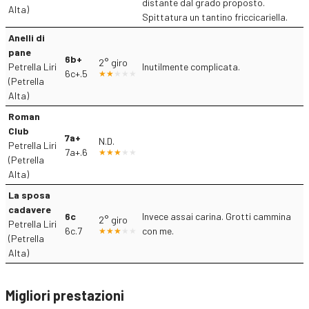
distante dal grado proposto.
Alta)
Spittatura un tantino friccicariella.
Anelli di
pane
6b+
2° giro
Petrella Liri
Inutilmente complicata.
6c+.5
(Petrella
Alta)
Roman
Club
7a+
N.D.
Petrella Liri
7a+.6
(Petrella
Alta)
La sposa
cadavere
6c
Invece assai carina. Grotti cammina
2° giro
Petrella Liri
6c.7
con me.
(Petrella
Alta)
Migliori prestazioni