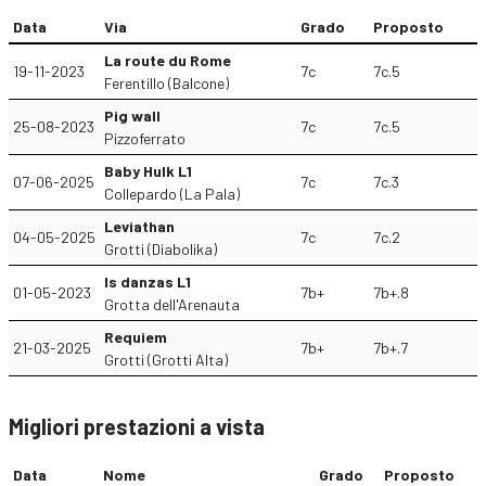
Data
Via
Grado
Proposto
La route du Rome
19-11-2023
7c
7c.5
Ferentillo (Balcone)
Pig wall
25-08-2023
7c
7c.5
Pizzoferrato
Baby Hulk L1
07-06-2025
7c
7c.3
Collepardo (La Pala)
Leviathan
04-05-2025
7c
7c.2
Grotti (Diabolika)
Is danzas L1
01-05-2023
7b+
7b+.8
Grotta dell'Arenauta
Requiem
21-03-2025
7b+
7b+.7
Grotti (Grotti Alta)
Migliori prestazioni a vista
Data
Nome
Grado
Proposto