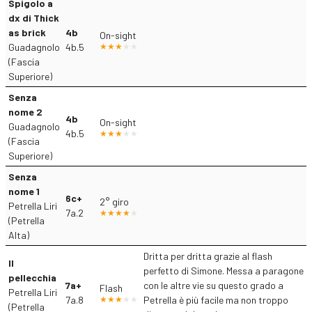
Spigolo a
dx di Thick
as brick
4b
On-sight
Guadagnolo
4b.5
(Fascia
Superiore)
Senza
nome 2
4b
On-sight
Guadagnolo
4b.5
(Fascia
Superiore)
Senza
nome 1
6c+
2° giro
Petrella Liri
7a.2
(Petrella
Alta)
Dritta per dritta grazie al flash
Il
perfetto di Simone. Messa a paragone
pellecchia
7a+
con le altre vie su questo grado a
Flash
Petrella Liri
7a.8
Petrella è più facile ma non troppo
(Petrella