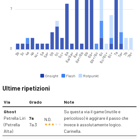
7
0
3b
3c
4a
4b
4c+
5a
5a+
5b
5c
5c+
6a
6a/6a+
6a+
6a+/6b
6b
6b+
6b+/6c
6c
6c/6c+
6c+
7a
7a+
7b
7b+
Onsight
Flash
Rotpunkt
Ultime ripetizioni
Via
Grado
Note
Ghost
Su questa via il game (inutile e
Petrella Liri
7a
pericoloso) è aggirare il passo che
N.D.
(Petrella
7a.3
invece è assolutamente logico.
Alta)
Carinella.