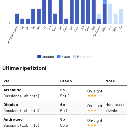
0
Sconosciuto
3a
4a
4b
4c
5a
5b
5b+
5c
5c+
6a+
6b
6b/6b+
6b+
6c+
7a
3c
5a+
6a
6c
Onsight
Flash
Rotpunkt
Ultime ripetizioni
Via
Grado
Note
Artemide
5c+
On-sight
Bassiano (Labirinto)
5c+.8
Dioniso
6b
Monopasso
On-sight
Bassiano (Labirinto)
6b.1
iniziale.
Androgeo
5b
On-sight
Bassiano (Labirinto)
5b.5