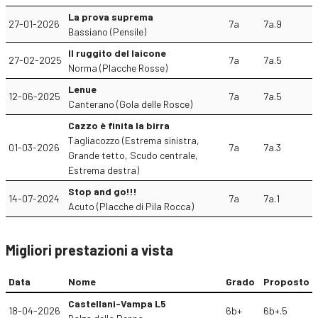
La prova suprema
27-01-2026
7a
7a.9
Bassiano (Pensile)
Il ruggito del laicone
27-02-2025
7a
7a.5
Norma (Placche Rosse)
Lenue
12-06-2025
7a
7a.5
Canterano (Gola delle Rosce)
Cazzo è finita la birra
Tagliacozzo (Estrema sinistra,
01-03-2026
7a
7a.3
Grande tetto, Scudo centrale,
Estrema destra)
Stop and go!!!
14-07-2024
7a
7a.1
Acuto (Placche di Pila Rocca)
Migliori prestazioni a vista
Data
Nome
Grado
Proposto
Castellani-Vampa L5
18-04-2026
6b+
6b+.5