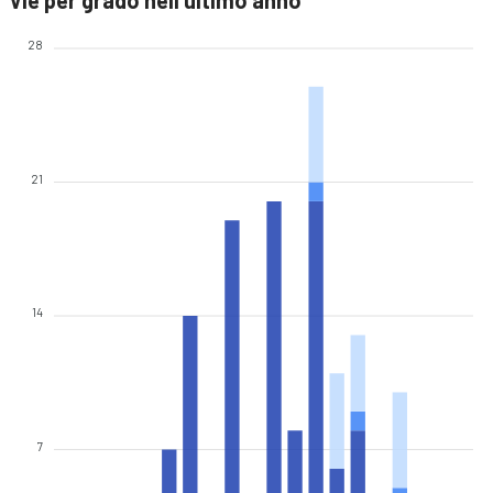
Vie per grado nell'ultimo anno
28
21
14
7