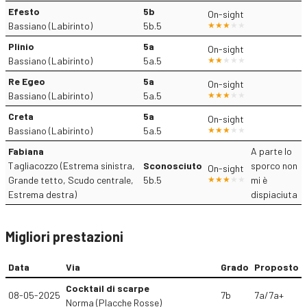
Efesto
5b
On-sight
Bassiano (Labirinto)
5b.5
Plinio
5a
On-sight
Bassiano (Labirinto)
5a.5
Re Egeo
5a
On-sight
Bassiano (Labirinto)
5a.5
Creta
5a
On-sight
Bassiano (Labirinto)
5a.5
Fabiana
A parte lo
Tagliacozzo (Estrema sinistra,
Sconosciuto
sporco non
On-sight
Grande tetto, Scudo centrale,
5b.5
mi è
Estrema destra)
dispiaciuta
Migliori prestazioni
Data
Via
Grado
Proposto
Cocktail di scarpe
08-05-2025
7b
7a/7a+
Norma (Placche Rosse)