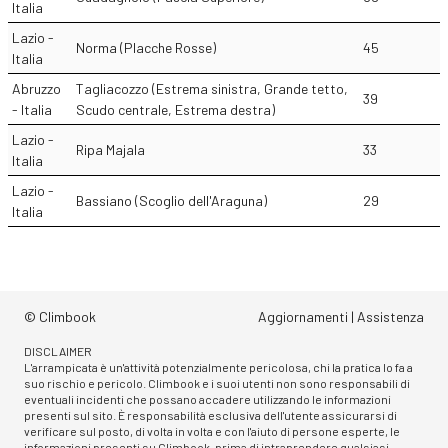
Italia
Lazio -
Norma (Placche Rosse)
45
Italia
Abruzzo
Tagliacozzo (Estrema sinistra, Grande tetto,
39
- Italia
Scudo centrale, Estrema destra)
Lazio -
Ripa Majala
33
Italia
Lazio -
Bassiano (Scoglio dell'Araguna)
29
Italia
© Climbook
Aggiornamenti
|
Assistenza
DISCLAIMER
L'arrampicata è un'attività potenzialmente pericolosa, chi la pratica lo fa a
suo rischio e pericolo. Climbook e i suoi utenti non sono responsabili di
eventuali incidenti che possano accadere utilizzando le informazioni
presenti sul sito. È responsabilità esclusiva dell'utente assicurarsi di
verificare sul posto, di volta in volta e con l'aiuto di persone esperte, le
informazioni presenti su Climbook, prima di intraprendere qualsiasi