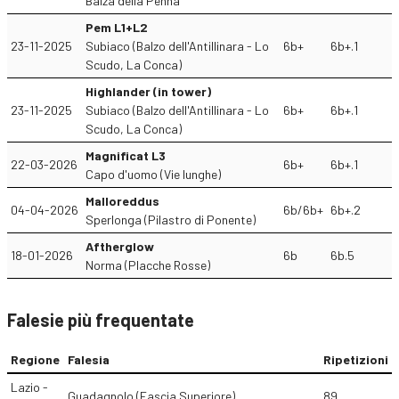
Balza della Penna
Pem L1+L2
23-11-2025
Subiaco (Balzo dell'Antillinara - Lo
6b+
6b+.1
Scudo, La Conca)
Highlander (in tower)
23-11-2025
Subiaco (Balzo dell'Antillinara - Lo
6b+
6b+.1
Scudo, La Conca)
Magnificat L3
22-03-2026
6b+
6b+.1
Capo d'uomo (Vie lunghe)
Malloreddus
04-04-2026
6b/6b+
6b+.2
Sperlonga (Pilastro di Ponente)
Aftherglow
18-01-2026
6b
6b.5
Norma (Placche Rosse)
Falesie più frequentate
Regione
Falesia
Ripetizioni
Lazio -
Guadagnolo (Fascia Superiore)
89