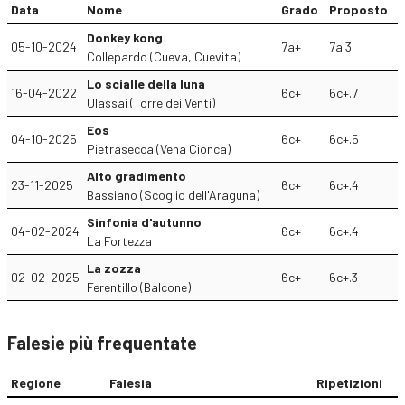
Data
Nome
Grado
Proposto
Donkey kong
05-10-2024
7a+
7a.3
Collepardo (Cueva, Cuevita)
Lo scialle della luna
16-04-2022
6c+
6c+.7
Ulassai (Torre dei Venti)
Eos
04-10-2025
6c+
6c+.5
Pietrasecca (Vena Cionca)
Alto gradimento
23-11-2025
6c+
6c+.4
Bassiano (Scoglio dell'Araguna)
Sinfonia d'autunno
04-02-2024
6c+
6c+.4
La Fortezza
La zozza
02-02-2025
6c+
6c+.3
Ferentillo (Balcone)
Falesie più frequentate
Regione
Falesia
Ripetizioni