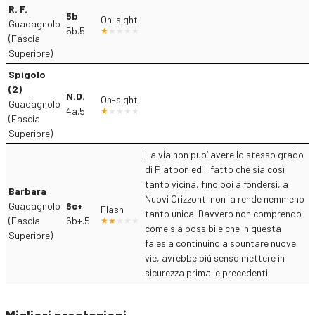
R. F.
5b
On-sight
Guadagnolo
5b.5
(Fascia
Superiore)
Spigolo
(2)
N.D.
On-sight
Guadagnolo
4a.5
(Fascia
Superiore)
La via non puo’ avere lo stesso grado
di Platoon ed il fatto che sia così
tanto vicina, fino poi a fondersi, a
Barbara
Nuovi Orizzonti non la rende nemmeno
Guadagnolo
6c+
Flash
tanto unica. Davvero non comprendo
(Fascia
6b+.5
come sia possibile che in questa
Superiore)
falesia continuino a spuntare nuove
vie, avrebbe più senso mettere in
sicurezza prima le precedenti.