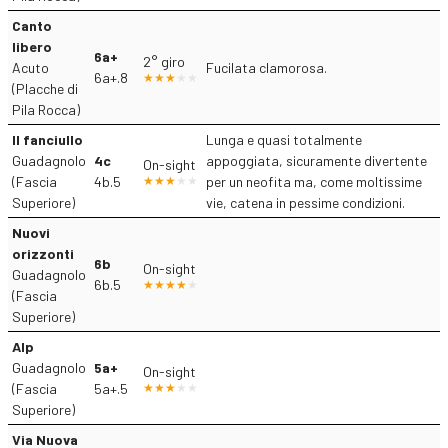
Canto
libero
6a+
2° giro
Acuto
Fucilata clamorosa.
6a+.8
(Placche di
Pila Rocca)
Il fanciullo
Lunga e quasi totalmente
Guadagnolo
4c
appoggiata, sicuramente divertente
On-sight
(Fascia
4b.5
per un neofita ma, come moltissime
Superiore)
vie, catena in pessime condizioni.
Nuovi
orizzonti
6b
On-sight
Guadagnolo
6b.5
(Fascia
Superiore)
Alp
Guadagnolo
5a+
On-sight
(Fascia
5a+.5
Superiore)
Via Nuova