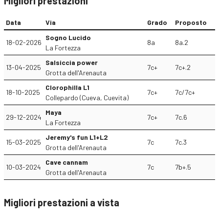
Migliori prestazioni
Data
Via
Grado
Proposto
Sogno Lucido
18-02-2026
8a
8a.2
La Fortezza
Salsiccia power
13-04-2025
7c+
7c+.2
Grotta dell'Arenauta
Clorophilla L1
18-10-2025
7c+
7c/7c+
Collepardo (Cueva, Cuevita)
Maya
29-12-2024
7c+
7c.6
La Fortezza
Jeremy's fun L1+L2
15-03-2025
7c
7c.3
Grotta dell'Arenauta
Cave cannam
10-03-2024
7c
7b+.5
Grotta dell'Arenauta
Migliori prestazioni a vista