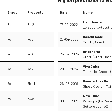
Migliori prestazioni a vi
Grado
Proposto
Data
Nome
L'ami hante
8a
8a.2
17-09-2022
Le Sapenay (Destr
Caschi male
7c
7c.5
23-04-2022
Grotti (Bronx)
Ritornerai
7c
7c.4
26-04-2026
Grotti (Grotti Bas
Viva Cuba
7c
7c.2
29-01-2023
Ferentillo (Gabbio)
Haunted castle
7c
7b+.1
26-06-2019
Ghost Kitchen (Mai
New Time
7c
7a.5
09-09-2023
Venasque (La Réser
Settore destro))