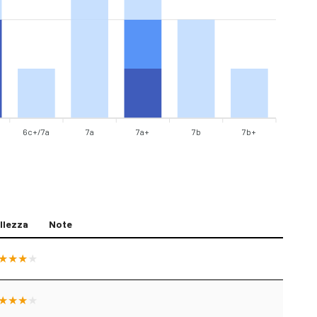
6c+/7a
7a
7a+
7b
7b+
llezza
Note