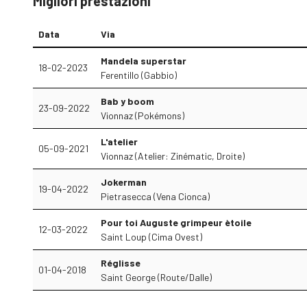
Migliori prestazioni
Data
Via
Mandela superstar
18-02-2023
Ferentillo (Gabbio)
Bab y boom
23-09-2022
Vionnaz (Pokémons)
L'atelier
05-09-2021
Vionnaz (Atelier: Zinématic, Droite)
Jokerman
19-04-2022
Pietrasecca (Vena Cionca)
Pour toi Auguste grimpeur ètoile
12-03-2022
Saint Loup (Cima Ovest)
Réglisse
01-04-2018
Saint George (Route/Dalle)