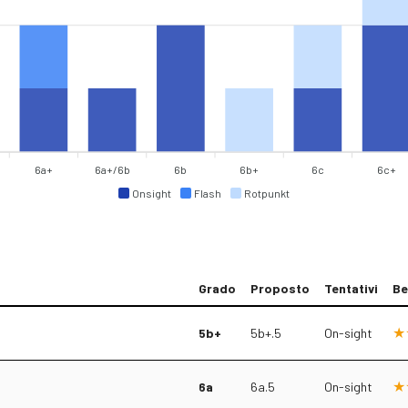
6a+
6a+/6b
6b
6b+
6c
6c+
Onsight
Flash
Rotpunkt
Grado
Proposto
Tentativi
Be
5b+
5b+.5
On-sight
6a
6a.5
On-sight