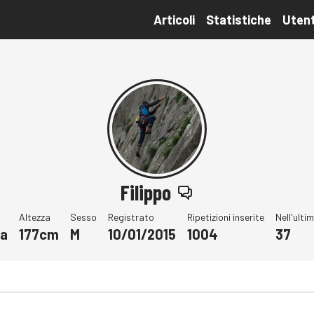
Articoli
Statistiche
Utent
Filippo
Altezza
Sesso
Registrato
Ripetizioni inserite
Nell'ulti
a
177cm
M
10/01/2015
1004
37