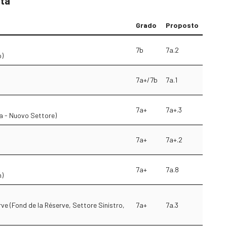
sta
Grado
Proposto
7b
7a.2
o)
7a+/7b
7a.1
7a+
7a+.3
sa - Nuovo Settore)
7a+
7a+.2
7a+
7a.8
n)
ve (Fond de la Réserve, Settore Sinistro,
7a+
7a.3