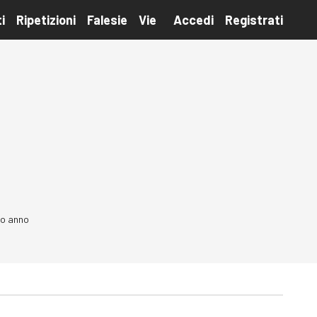
i
Ripetizioni
Falesie
Vie
Accedi
Registrati
mo anno