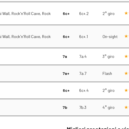
i Wall, Rock'n'Roll Cave, Rock
6c+
6c+.2
2° giro
i Wall, Rock'n'Roll Cave, Rock
6c+
6c+.1
On-sight
7a
7a.4
3° giro
7a+
7a.7
Flash
6c+
6c+.4
2° giro
7b
7b.3
4° giro