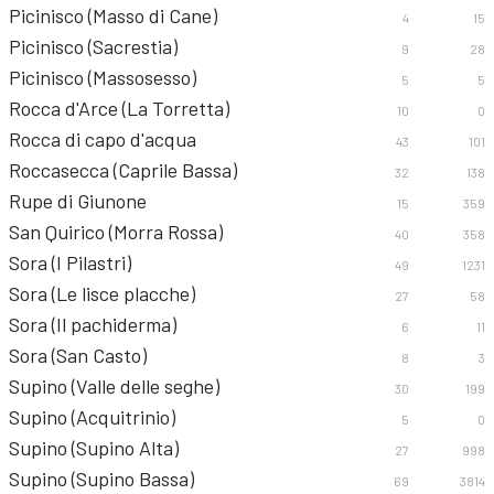
Picinisco (Masso di Cane)
4
15
Picinisco (Sacrestia)
9
28
Picinisco (Massosesso)
5
5
Rocca d'Arce (La Torretta)
10
0
Rocca di capo d'acqua
43
101
Roccasecca (Caprile Bassa)
32
138
Rupe di Giunone
15
359
San Quirico (Morra Rossa)
40
358
Sora (I Pilastri)
49
1231
Sora (Le lisce placche)
27
58
Sora (Il pachiderma)
6
11
Sora (San Casto)
8
3
Supino (Valle delle seghe)
30
199
Supino (Acquitrinio)
5
0
Supino (Supino Alta)
27
998
Supino (Supino Bassa)
69
3814