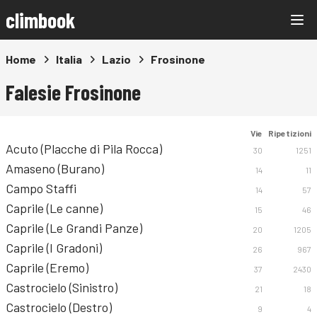
climbook
Home
Italia
Lazio
Frosinone
Falesie Frosinone
Vie
Ripetizioni
Acuto (Placche di Pila Rocca)
30
1251
Amaseno (Burano)
14
11
Campo Staffi
14
57
Caprile (Le canne)
15
46
Caprile (Le Grandi Panze)
20
1205
Caprile (I Gradoni)
26
967
Caprile (Eremo)
37
2430
Castrocielo (Sinistro)
21
18
Castrocielo (Destro)
9
4