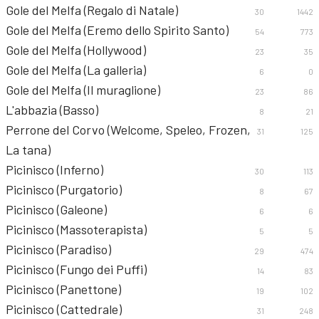
Gole del Melfa (Regalo di Natale)
30
1442
Gole del Melfa (Eremo dello Spirito Santo)
54
773
Gole del Melfa (Hollywood)
23
35
Gole del Melfa (La galleria)
6
0
Gole del Melfa (Il muraglione)
23
86
L'abbazia (Basso)
8
21
Perrone del Corvo (Welcome, Speleo, Frozen,
31
125
La tana)
Picinisco (Inferno)
30
113
Picinisco (Purgatorio)
8
67
Picinisco (Galeone)
6
6
Picinisco (Massoterapista)
5
5
Picinisco (Paradiso)
29
474
Picinisco (Fungo dei Puffi)
14
83
Picinisco (Panettone)
19
102
Picinisco (Cattedrale)
31
248