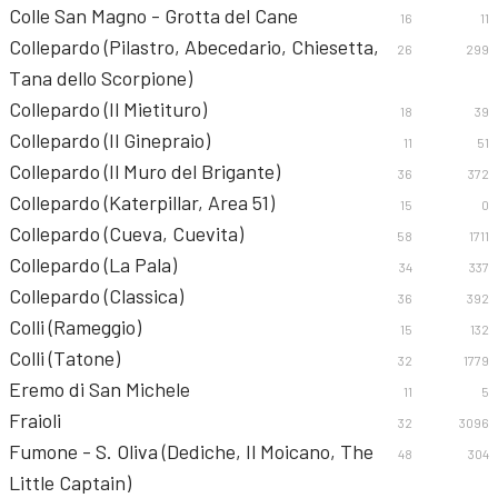
Colle San Magno - Grotta del Cane
16
11
Collepardo (Pilastro, Abecedario, Chiesetta,
26
299
Tana dello Scorpione)
Collepardo (Il Mietituro)
18
39
Collepardo (Il Ginepraio)
11
51
Collepardo (Il Muro del Brigante)
36
372
Collepardo (Katerpillar, Area 51)
15
0
Collepardo (Cueva, Cuevita)
58
1711
Collepardo (La Pala)
34
337
Collepardo (Classica)
36
392
Colli (Rameggio)
15
132
Colli (Tatone)
32
1779
Eremo di San Michele
11
5
Fraioli
32
3096
Fumone - S. Oliva (Dediche, Il Moicano, The
48
304
Little Captain)