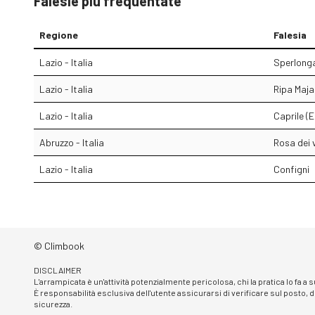
Falesie più frequentate
Regione
Falesia
Lazio - Italia
Sperlonga
Lazio - Italia
Ripa Maja
Lazio - Italia
Caprile (
Abruzzo - Italia
Rosa dei 
Lazio - Italia
Configni
© Climbook
DISCLAIMER
L'arrampicata è un'attività potenzialmente pericolosa, chi la pratica lo fa a
È responsabilità esclusiva dell'utente assicurarsi di verificare sul posto, d
sicurezza.