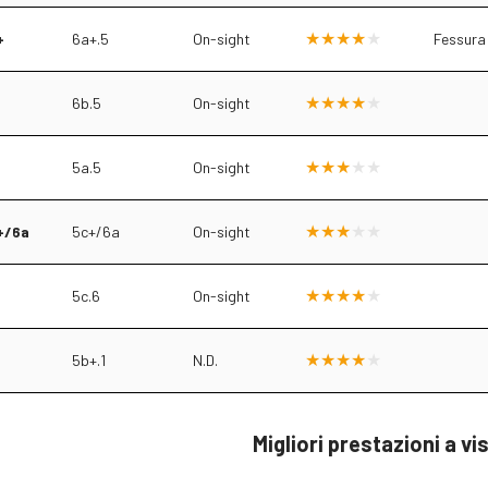
+
6a+.5
On-sight
Fessura 
6b.5
On-sight
5a.5
On-sight
+/6a
5c+/6a
On-sight
5c.6
On-sight
5b+.1
N.D.
Migliori prestazioni a vi