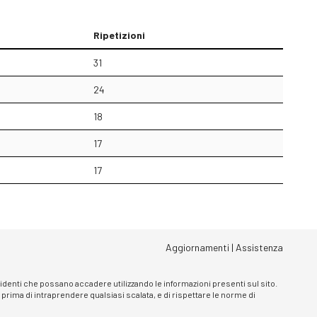
Ripetizioni
31
24
18
17
17
Aggiornamenti
|
Assistenza
ncidenti che possano accadere utilizzando le informazioni presenti sul sito.
, prima di intraprendere qualsiasi scalata, e di rispettare le norme di