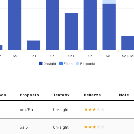
a
5a
5a+
5b
5b+
5c
5c+
5c+/6a
Onsight
Flash
Rotpunkt
ado
Proposto
Tentativi
Bellezza
Note
5c+/6a
On-sight
5a.5
On-sight