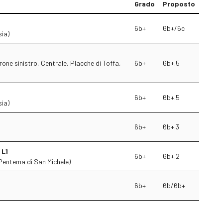
Grado
Proposto
6b+
6b+/6c
ia)
one sinistro, Centrale, Placche di Toffa,
6b+
6b+.5
6b+
6b+.5
ia)
6b+
6b+.3
 L1
6b+
6b+.2
entema di San Michele)
6b+
6b/6b+