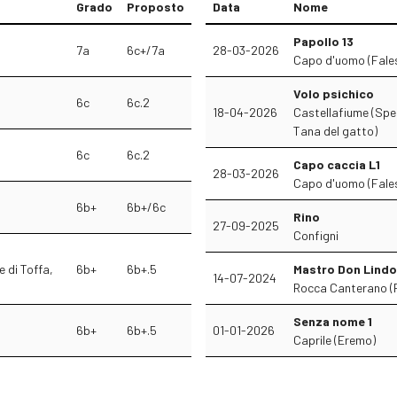
Grado
Proposto
Data
Nome
Papollo 13
7a
6c+/7a
28-03-2026
Capo d'uomo (Fales
Volo psichico
6c
6c.2
18-04-2026
Castellafiume (Sper
Tana del gatto)
6c
6c.2
Capo caccia L1
28-03-2026
Capo d'uomo (Fales
6b+
6b+/6c
Rino
27-09-2025
Configni
 di Toffa,
6b+
6b+.5
Mastro Don Lindo
14-07-2024
Rocca Canterano (P
Senza nome 1
6b+
6b+.5
01-01-2026
Caprile (Eremo)