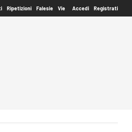
i
Ripetizioni
Falesie
Vie
Accedi
Registrati