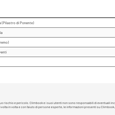
 (Pilastro di Ponente)
la
Eremo)
venti
 suo rischio e pericolo. Climbook e i suoi utenti non sono responsabili di eventuali i
i volta in volta e con l'aiuto di persone esperte, le informazioni presenti su Climbook