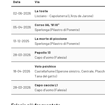
Data
Via
La tosta
02-06-2026
Lisciano - Capolaterra (L’Arzu de Jarone)
Corso IAL '91 III°
05-04-2026
Sperlonga (Pilastro di Ponente)
La morte di piccione
13-12-2025
Sperlonga (Pilastro di Ponente)
Papollo 13
28-03-2026
Capo d'uomo (Falesia)
Volo psichico
18-04-2026
Castellafiume (Sperone sinistro, Centrale, Placche
Tana del gatto)
Capo caccia L1
28-03-2026
Capo d'uomo (Falesia)