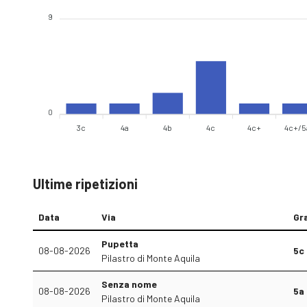
9
0
3c
4a
4b
4c
4c+
4c+/5
Ultime ripetizioni
Data
Via
Gr
Pupetta
08-08-2026
5c
Pilastro di Monte Aquila
Senza nome
08-08-2026
5a
Pilastro di Monte Aquila