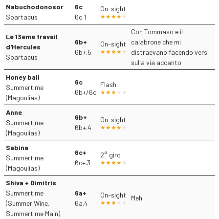
Nabuchodonosor
6c
On-sight
Spartacus
6c.1
Con Tommaso e il
Le 13eme travail
6b+
calabrone che mi
On-sight
d'Hercules
6b+.5
distraevano facendo versi
Spartacus
sulla via accanto
Honey ball
6c
Flash
Summertime
6b+/6c
(Magoulias)
Anne
6b+
On-sight
Summertime
6b+.4
(Magoulias)
Sabina
6c+
2° giro
Summertime
6c+.3
(Magoulias)
Shiva + Dimitris
Summertime
6a+
On-sight
Meh
(Summer Wine,
6a.4
Summertime Main)