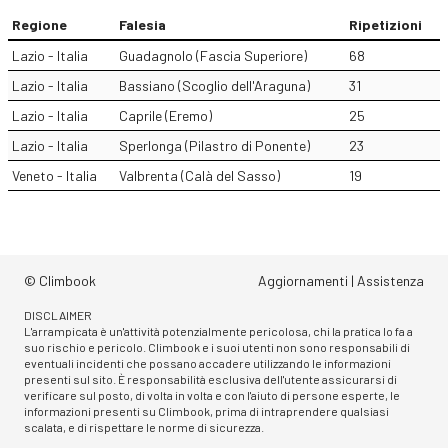
Regione
Falesia
Ripetizioni
Lazio - Italia
Guadagnolo (Fascia Superiore)
68
Lazio - Italia
Bassiano (Scoglio dell'Araguna)
31
Lazio - Italia
Caprile (Eremo)
25
Lazio - Italia
Sperlonga (Pilastro di Ponente)
23
Veneto - Italia
Valbrenta (Calà del Sasso)
19
© Climbook
Aggiornamenti
|
Assistenza
DISCLAIMER
L'arrampicata è un'attività potenzialmente pericolosa, chi la pratica lo fa a
suo rischio e pericolo. Climbook e i suoi utenti non sono responsabili di
eventuali incidenti che possano accadere utilizzando le informazioni
presenti sul sito. È responsabilità esclusiva dell'utente assicurarsi di
verificare sul posto, di volta in volta e con l'aiuto di persone esperte, le
informazioni presenti su Climbook, prima di intraprendere qualsiasi
scalata, e di rispettare le norme di sicurezza.