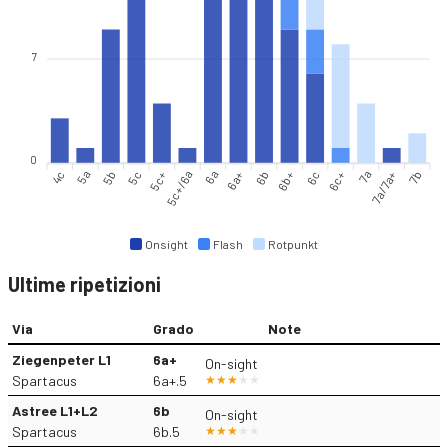
7
0
4c
5a
5b
5c
5c+
5c+/6a
6a
6b
6b+
6c
6c+
7a
7a/7a+
7b
6a+
Onsight
Flash
Rotpunkt
Ultime ripetizioni
Via
Grado
Note
Ziegenpeter L1
6a+
On-sight
Spartacus
6a+.5
Astree L1+L2
6b
On-sight
Spartacus
6b.5