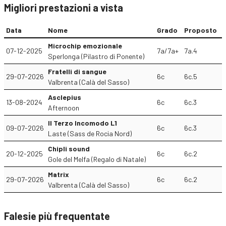
Migliori prestazioni a vista
Data
Nome
Grado
Proposto
Microchip emozionale
07-12-2025
7a/7a+
7a.4
Sperlonga (Pilastro di Ponente)
Fratelli di sangue
29-07-2026
6c
6c.5
Valbrenta (Calà del Sasso)
Asclepius
13-08-2024
6c
6c.3
Afternoon
Il Terzo Incomodo L1
09-07-2026
6c
6c.3
Laste (Sass de Rocia Nord)
Chipli sound
20-12-2025
6c
6c.2
Gole del Melfa (Regalo di Natale)
Matrix
29-07-2026
6c
6c.2
Valbrenta (Calà del Sasso)
Falesie più frequentate