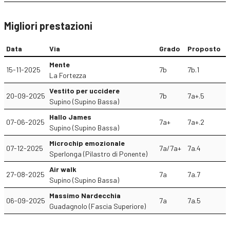
Migliori prestazioni
Data
Via
Grado
Proposto
Mente
15-11-2025
7b
7b.1
La Fortezza
Vestito per uccidere
20-09-2025
7b
7a+.5
Supino (Supino Bassa)
Hallo James
07-06-2025
7a+
7a+.2
Supino (Supino Bassa)
Microchip emozionale
07-12-2025
7a/7a+
7a.4
Sperlonga (Pilastro di Ponente)
Air walk
27-08-2025
7a
7a.7
Supino (Supino Bassa)
Massimo Nardecchia
06-09-2025
7a
7a.5
Guadagnolo (Fascia Superiore)