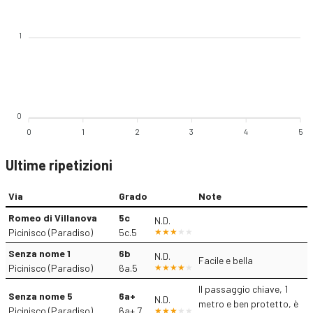
1
0
0
1
2
3
4
5
Ultime ripetizioni
Via
Grado
Note
Romeo di Villanova
5c
N.D.
Picinisco (Paradiso)
5c.5
Senza nome 1
6b
N.D.
Facile e bella
Picinisco (Paradiso)
6a.5
Il passaggio chiave, 1
Senza nome 5
6a+
N.D.
metro e ben protetto, è
Picinisco (Paradiso)
6a+.7