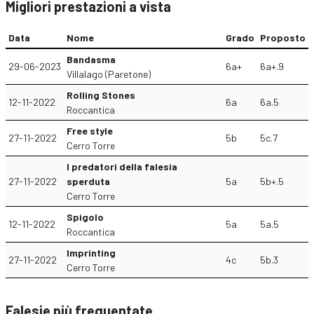
Migliori prestazioni a vista
Data
Nome
Grado
Proposto
Bandasma
29-06-2023
6a+
6a+.9
Villalago (Paretone)
Rolling Stones
12-11-2022
6a
6a.5
Roccantica
Free style
27-11-2022
5b
5c.7
Cerro Torre
I predatori della falesia
27-11-2022
sperduta
5a
5b+.5
Cerro Torre
Spigolo
12-11-2022
5a
5a.5
Roccantica
Imprinting
27-11-2022
4c
5b.3
Cerro Torre
Falesie più frequentate