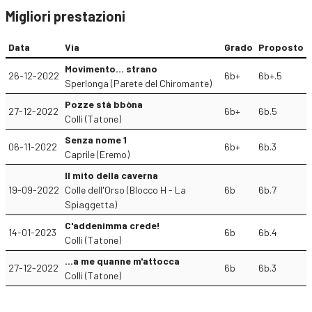
Migliori prestazioni
Data
Via
Grado
Proposto
Movimento... strano
26-12-2022
6b+
6b+.5
Sperlonga (Parete del Chiromante)
Pozze stà bbòna
27-12-2022
6b+
6b.5
Colli (Tatone)
Senza nome 1
06-11-2022
6b+
6b.3
Caprile (Eremo)
Il mito della caverna
19-09-2022
Colle dell'Orso (Blocco H - La
6b
6b.7
Spiaggetta)
C'addenimma crede!
14-01-2023
6b
6b.4
Colli (Tatone)
...a me quanne m'attocca
27-12-2022
6b
6b.3
Colli (Tatone)