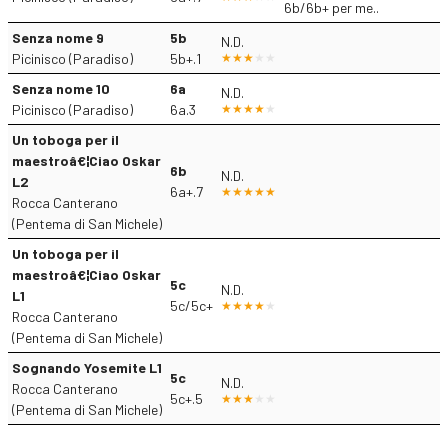
6b/6b+ per me..
Senza nome 9
5b
N.D.
Picinisco (Paradiso)
5b+.1
Senza nome 10
6a
N.D.
Picinisco (Paradiso)
6a.3
Un toboga per il
maestroâ€¦Ciao Oskar
6b
N.D.
L2
6a+.7
Rocca Canterano
(Pentema di San Michele)
Un toboga per il
maestroâ€¦Ciao Oskar
5c
N.D.
L1
5c/5c+
Rocca Canterano
(Pentema di San Michele)
Sognando Yosemite L1
5c
N.D.
Rocca Canterano
5c+.5
(Pentema di San Michele)