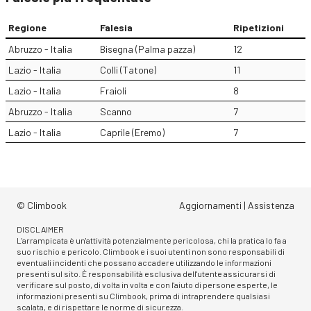
Regione
Falesia
Ripetizioni
Abruzzo - Italia
Bisegna (Palma pazza)
12
Lazio - Italia
Colli (Tatone)
11
Lazio - Italia
Fraioli
8
Abruzzo - Italia
Scanno
7
Lazio - Italia
Caprile (Eremo)
7
© Climbook
Aggiornamenti
|
Assistenza
DISCLAIMER
L'arrampicata è un'attività potenzialmente pericolosa, chi la pratica lo fa a
suo rischio e pericolo. Climbook e i suoi utenti non sono responsabili di
eventuali incidenti che possano accadere utilizzando le informazioni
presenti sul sito. È responsabilità esclusiva dell'utente assicurarsi di
verificare sul posto, di volta in volta e con l'aiuto di persone esperte, le
informazioni presenti su Climbook, prima di intraprendere qualsiasi
scalata, e di rispettare le norme di sicurezza.