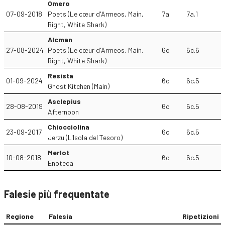
Omero
07-09-2018
Poets (Le cœur d'Armeos, Main,
7a
7a.1
Right, White Shark)
Alcman
27-08-2024
Poets (Le cœur d'Armeos, Main,
6c
6c.6
Right, White Shark)
Resista
01-09-2024
6c
6c.5
Ghost Kitchen (Main)
Asclepius
28-08-2019
6c
6c.5
Afternoon
Chiocciolina
23-09-2017
6c
6c.5
Jerzu (L'Isola del Tesoro)
Merlot
10-08-2018
6c
6c.5
Enoteca
Falesie più frequentate
Regione
Falesia
Ripetizioni