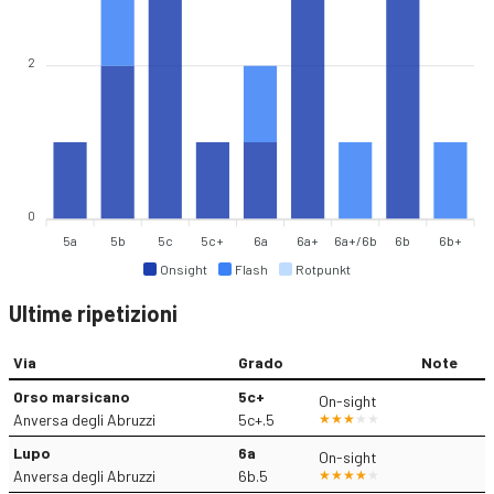
2
0
5a
5b
5c
5c+
6a
6a+
6a+/6b
6b
6b+
Onsight
Flash
Rotpunkt
Ultime ripetizioni
Via
Grado
Note
Orso marsicano
5c+
On-sight
Anversa degli Abruzzi
5c+.5
Lupo
6a
On-sight
Anversa degli Abruzzi
6b.5