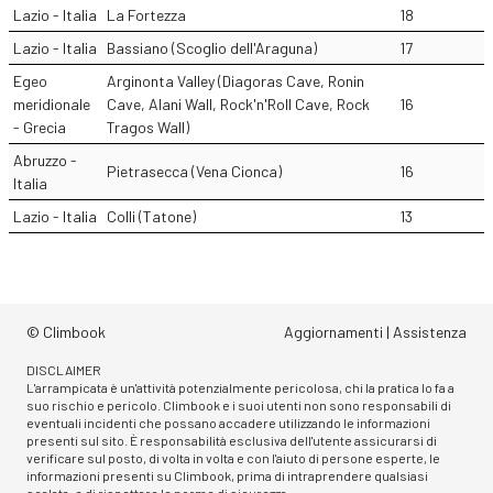
Lazio - Italia
La Fortezza
18
Lazio - Italia
Bassiano (Scoglio dell'Araguna)
17
Egeo
Arginonta Valley (Diagoras Cave, Ronin
meridionale
Cave, Alani Wall, Rock'n'Roll Cave, Rock
16
- Grecia
Tragos Wall)
Abruzzo -
Pietrasecca (Vena Cionca)
16
Italia
Lazio - Italia
Colli (Tatone)
13
© Climbook
Aggiornamenti
|
Assistenza
DISCLAIMER
L'arrampicata è un'attività potenzialmente pericolosa, chi la pratica lo fa a
suo rischio e pericolo. Climbook e i suoi utenti non sono responsabili di
eventuali incidenti che possano accadere utilizzando le informazioni
presenti sul sito. È responsabilità esclusiva dell'utente assicurarsi di
verificare sul posto, di volta in volta e con l'aiuto di persone esperte, le
informazioni presenti su Climbook, prima di intraprendere qualsiasi