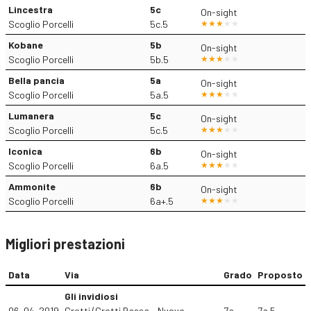
Lincestra
5c
On-sight
Scoglio Porcelli
5c.5
Kobane
5b
On-sight
Scoglio Porcelli
5b.5
Bella pancia
5a
On-sight
Scoglio Porcelli
5a.5
Lumanera
5c
On-sight
Scoglio Porcelli
5c.5
Iconica
6b
On-sight
Scoglio Porcelli
6a.5
Ammonite
6b
On-sight
Scoglio Porcelli
6a+.5
Migliori prestazioni
Data
Via
Grado
Proposto
Gli invidiosi
06-04-2019
Grotti (Grotti Bassa - Nuovo
7a
7a.5