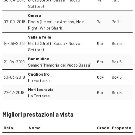
Settore)
Omero
07-09-2018
Poets (Le cœur d'Armeos, Main,
7a
7a.1
Right, White Shark)
Valla a falla
14-09-2018
Grotti (Grotti Bassa - Nuovo
6c+
6c+.5
Settore)
Bar mulino
21-04-2019
6c+
6c+.5
Sennori (Memoria del Vuoto Bassa)
Cagliostro
30-03-2019
6c+
6c+.5
La Fortezza
Meritocrazia
27-12-2018
6c+
6c+.5
La Fortezza
Migliori prestazioni a vista
Data
Nome
Grado
Proposto