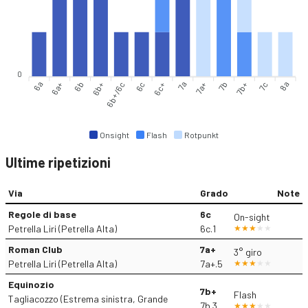
0
6a
6a+
6b
6b+
6b+/6c
6c
7a
7a+
7b
7b+
7c
8a
6c+
Onsight
Flash
Rotpunkt
Ultime ripetizioni
Via
Grado
Note
Regole di base
6c
On-sight
Petrella Liri (Petrella Alta)
6c.1
Roman Club
7a+
3° giro
Petrella Liri (Petrella Alta)
7a+.5
Equinozio
7b+
Flash
Tagliacozzo (Estrema sinistra, Grande
7b.3