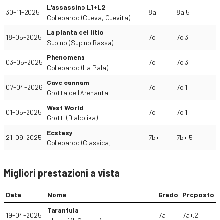
L'assassino L1+L2
30-11-2025
8a
8a.5
Collepardo (Cueva, Cuevita)
La planta del litio
18-05-2025
7c
7c.3
Supino (Supino Bassa)
Phenomena
03-05-2025
7c
7c.3
Collepardo (La Pala)
Cave cannam
07-04-2026
7c
7c.1
Grotta dell'Arenauta
West World
01-05-2025
7c
7c.1
Grotti (Diabolika)
Ecstasy
21-09-2025
7b+
7b+.5
Collepardo (Classica)
Migliori prestazioni a vista
Data
Nome
Grado
Proposto
Tarantula
19-04-2025
7a+
7a+.2