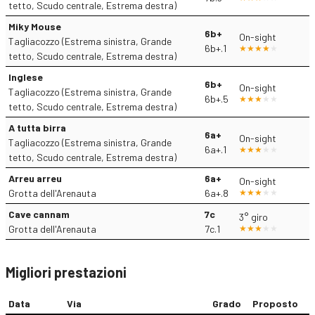
tetto, Scudo centrale, Estrema destra)
Miky Mouse
6b+
On-sight
Tagliacozzo (Estrema sinistra, Grande
6b+.1
tetto, Scudo centrale, Estrema destra)
Inglese
6b+
On-sight
Tagliacozzo (Estrema sinistra, Grande
6b+.5
tetto, Scudo centrale, Estrema destra)
A tutta birra
6a+
On-sight
Tagliacozzo (Estrema sinistra, Grande
6a+.1
tetto, Scudo centrale, Estrema destra)
Arreu arreu
6a+
On-sight
Grotta dell'Arenauta
6a+.8
Cave cannam
7c
3° giro
Grotta dell'Arenauta
7c.1
Migliori prestazioni
Data
Via
Grado
Proposto