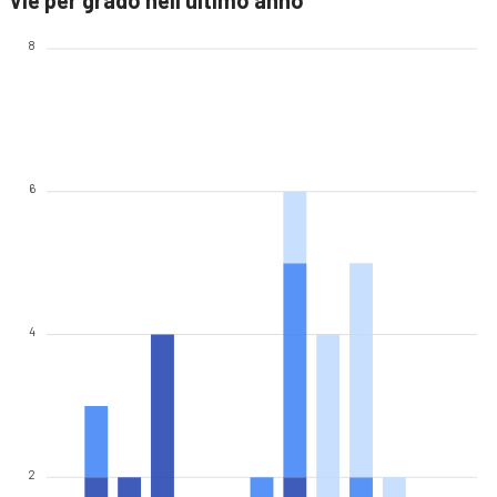
Vie per grado nell'ultimo anno
8
6
4
2