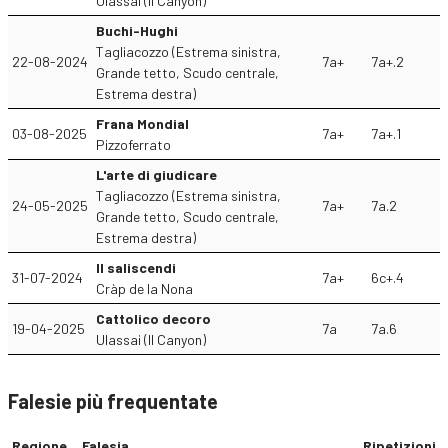
Ulassai (Il Canyon)
Buchi-Hughi
Tagliacozzo (Estrema sinistra,
22-08-2024
7a+
7a+.2
Grande tetto, Scudo centrale,
Estrema destra)
Frana Mondial
03-08-2025
7a+
7a+.1
Pizzoferrato
L'arte di giudicare
Tagliacozzo (Estrema sinistra,
24-05-2025
7a+
7a.2
Grande tetto, Scudo centrale,
Estrema destra)
Il saliscendi
31-07-2024
7a+
6c+.4
Cràp de la Nona
Cattolico decoro
19-04-2025
7a
7a.6
Ulassai (Il Canyon)
Falesie più frequentate
Regione
Falesia
Ripetizioni