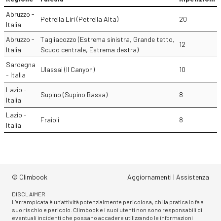
Abruzzo -
Petrella Liri (Petrella Alta)
20
Italia
Abruzzo -
Tagliacozzo (Estrema sinistra, Grande tetto,
12
Italia
Scudo centrale, Estrema destra)
Sardegna
Ulassai (Il Canyon)
10
- Italia
Lazio -
Supino (Supino Bassa)
8
Italia
Lazio -
Fraioli
8
Italia
© Climbook
Aggiornamenti
|
Assistenza
DISCLAIMER
L'arrampicata è un'attività potenzialmente pericolosa, chi la pratica lo fa a
suo rischio e pericolo. Climbook e i suoi utenti non sono responsabili di
eventuali incidenti che possano accadere utilizzando le informazioni