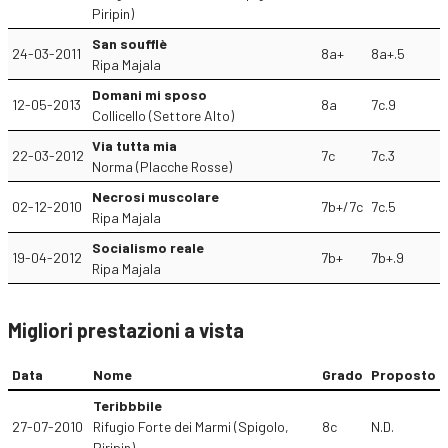
Piripin)
San soufflè
24-03-2011
8a+
8a+.5
Ripa Majala
Domani mi sposo
12-05-2013
8a
7c.9
Collicello (Settore Alto)
Via tutta mia
22-03-2012
7c
7c.3
Norma (Placche Rosse)
Necrosi muscolare
02-12-2010
7b+/7c
7c.5
Ripa Majala
Socialismo reale
19-04-2012
7b+
7b+.9
Ripa Majala
Migliori prestazioni a vista
Data
Nome
Grado
Proposto
Teribbbile
27-07-2010
Rifugio Forte dei Marmi (Spigolo,
8c
N.D.
Piripin)