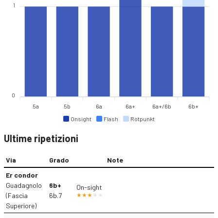
1
0
5a
5b
6a
6a+
6a+/6b
6b+
Onsight
Flash
Rotpunkt
Ultime ripetizioni
Via
Grado
Note
Er condor
Guadagnolo
6b+
On-sight
(Fascia
6b.7
Superiore)