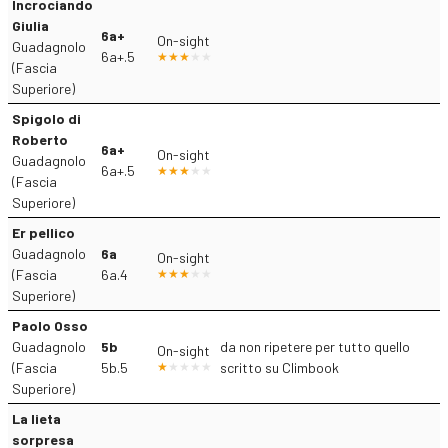
Incrociando
Giulia
6a+
On-sight
Guadagnolo
6a+.5
(Fascia
Superiore)
Spigolo di
Roberto
6a+
On-sight
Guadagnolo
6a+.5
(Fascia
Superiore)
Er pellico
Guadagnolo
6a
On-sight
(Fascia
6a.4
Superiore)
Paolo Osso
Guadagnolo
5b
da non ripetere per tutto quello
On-sight
(Fascia
5b.5
scritto su Climbook
Superiore)
La lieta
sorpresa