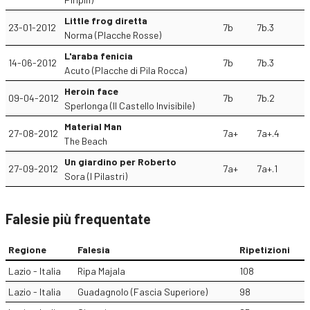
Little frog diretta
23-01-2012
7b
7b.3
Norma (Placche Rosse)
L'araba fenicia
14-06-2012
7b
7b.3
Acuto (Placche di Pila Rocca)
Heroin face
09-04-2012
7b
7b.2
Sperlonga (Il Castello Invisibile)
Material Man
27-08-2012
7a+
7a+.4
The Beach
Un giardino per Roberto
27-09-2012
7a+
7a+.1
Sora (I Pilastri)
Falesie più frequentate
Regione
Falesia
Ripetizioni
Lazio - Italia
Ripa Majala
108
Lazio - Italia
Guadagnolo (Fascia Superiore)
98