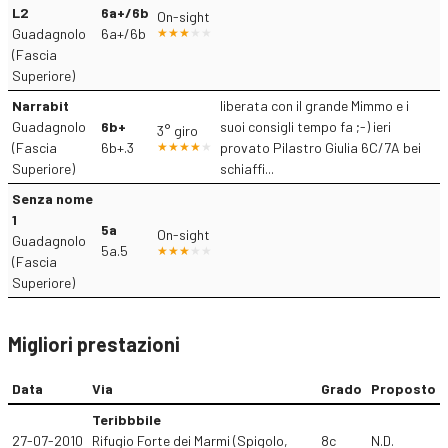
L2
6a+/6b
On-sight
Guadagnolo
6a+/6b
(Fascia
Superiore)
Narrabit
liberata con il grande Mimmo e i
Guadagnolo
6b+
suoi consigli tempo fa ;-) ieri
3° giro
(Fascia
6b+.3
provato Pilastro Giulia 6C/7A bei
Superiore)
schiaffi...
Senza nome
1
5a
On-sight
Guadagnolo
5a.5
(Fascia
Superiore)
Migliori prestazioni
Data
Via
Grado
Proposto
Teribbbile
27-07-2010
Rifugio Forte dei Marmi (Spigolo,
8c
N.D.