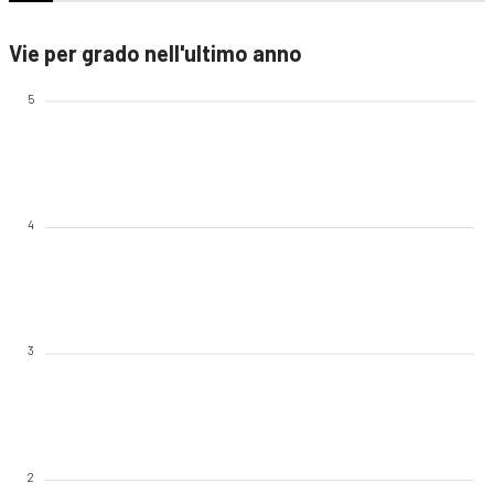
Vie per grado nell'ultimo anno
5
4
3
2