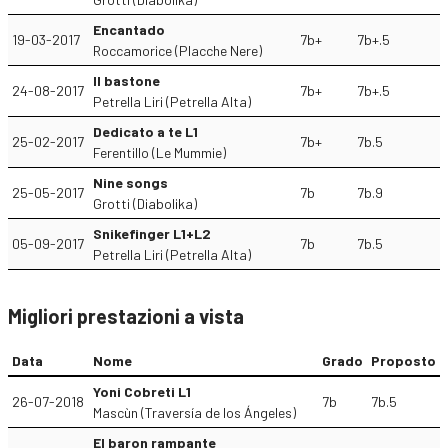
Encantado
19-03-2017
7b+
7b+.5
Roccamorice (Placche Nere)
Il bastone
24-08-2017
7b+
7b+.5
Petrella Liri (Petrella Alta)
Dedicato a te L1
25-02-2017
7b+
7b.5
Ferentillo (Le Mummie)
Nine songs
25-05-2017
7b
7b.9
Grotti (Diabolika)
Snikefinger L1+L2
05-09-2017
7b
7b.5
Petrella Liri (Petrella Alta)
Migliori prestazioni a vista
Data
Nome
Grado
Proposto
Yoni Cobreti L1
26-07-2018
7b
7b.5
Mascùn (Traversía de los Ángeles)
El baron rampante