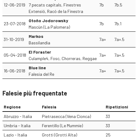
12-06-2019
7 pecats capitals, Finestres
7b
7b.5
Extensió, Racó de la Finestra
Otoño Jodorowsky
23-07-2018
7b
7b.1
Mascùn (La Palomera)
Markos
31-10-2019
7a+
7a+.5
Bassilandia
El Foraster
05-04-2018
7a+
7a+.5
CulampIe4, Fosc, Chorreras, Reggae
Blue line
16-06-2018
7a+
7a+.5
Falesia del Re
Falesie più frequentate
Regione
Falesia
Ripetizioni
Abruzzo - Italia
Pietrasecca (Vena Cionca)
33
Umbria - Italia
Ferentillo (Le Mummie)
33
Lazio - Italia
Grotti (Grotti Alta)
25