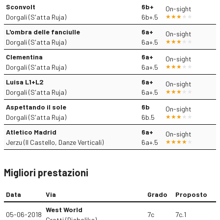
Sconvolt
6b+
On-sight
Dorgali (S'atta Ruja)
6b+.5
L'ombra delle fanciulle
6a+
On-sight
Dorgali (S'atta Ruja)
6a+.5
Clementina
6a+
On-sight
Dorgali (S'atta Ruja)
6a+.5
Luisa L1+L2
6a+
On-sight
Dorgali (S'atta Ruja)
6a+.5
Aspettando il sole
6b
On-sight
Dorgali (S'atta Ruja)
6b.5
Atletico Madrid
6a+
On-sight
Jerzu (Il Castello, Danze Verticali)
6a+.5
Migliori prestazioni
Data
Via
Grado
Proposto
West World
05-06-2018
7c
7c.1
Grotti (Diabolika)