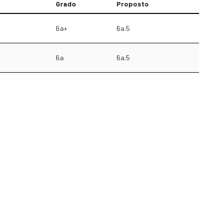
Grado
Proposto
6a+
6a.5
6a
6a.5