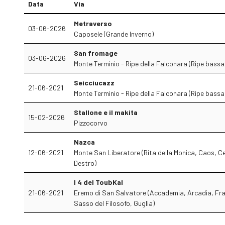
Data
Via
Metraverso
03-06-2026
Caposele (Grande Inverno)
San fromage
03-06-2026
Monte Terminio - Ripe della Falconara (Ripe bassa,
Seicciucazz
21-06-2021
Monte Terminio - Ripe della Falconara (Ripe bassa,
Stallone e il makita
15-02-2026
Pizzocorvo
Nazca
12-06-2021
Monte San Liberatore (Rita della Monica, Caos, Ce
Destro)
I 4 del ToubKal
21-06-2021
Eremo di San Salvatore (Accademia, Arcadia, Fr
Sasso del Filosofo, Guglia)