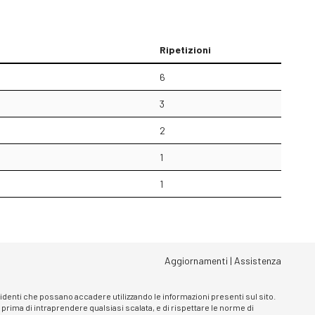
Ripetizioni
6
3
2
1
1
Aggiornamenti
|
Assistenza
ncidenti che possano accadere utilizzando le informazioni presenti sul sito.
, prima di intraprendere qualsiasi scalata, e di rispettare le norme di