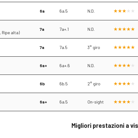
6a
6a.5
N.D.
7a
7a+.1
N.D.
 Ripe alta)
7a
7a.5
3° giro
6a+
6a+.6
N.D.
6b
6b.5
2° giro
6a+
6a.5
On-sight
Migliori prestazioni a vi