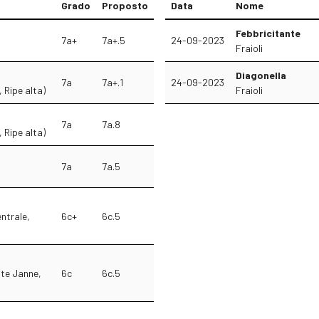
Grado
Proposto
Data
Nome
Febbricitante
7a+
7a+.5
24-09-2023
Fraioli
Diagonella
7a
7a+.1
24-09-2023
 Ripe alta)
Fraioli
7a
7a.8
 Ripe alta)
7a
7a.5
ntrale,
6c+
6c.5
ate Janne,
6c
6c.5