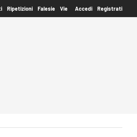
i
Ripetizioni
Falesie
Vie
Accedi
Registrati