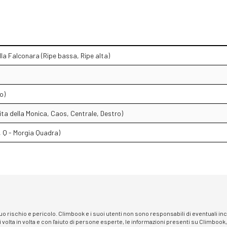
lla Falconara (Ripe bassa, Ripe alta)
o)
ta della Monica, Caos, Centrale, Destro)
P, Q - Morgia Quadra)
 suo rischio e pericolo. Climbook e i suoi utenti non sono responsabili di eventuali i
i volta in volta e con l'aiuto di persone esperte, le informazioni presenti su Climbook