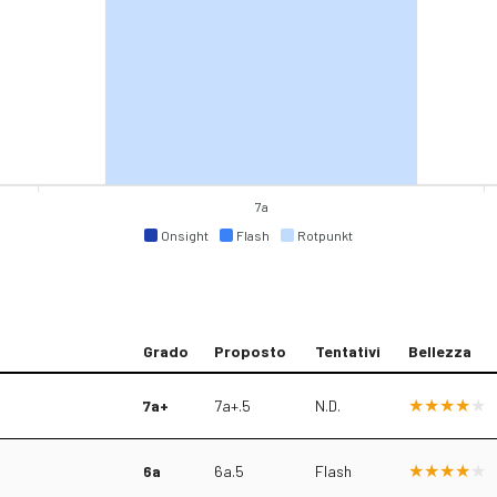
7a
Onsight
Flash
Rotpunkt
Grado
Proposto
Tentativi
Bellezza
7a+
7a+.5
N.D.
6a
6a.5
Flash