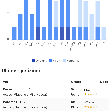
2
0
4b
4c
5a
5a+
5b
5b+
5c
5c+
6a
6a+
6a+/6b
6b
6b+
6c
6c+
7a
Onsight
Flash
Rotpunkt
Ultime ripetizioni
Via
Grado
Note
Cucuruccuccu L1
5c
Flash
Acuto (Placche di Pila Rocca)
5c+.5
Paloma L1+L2
6b
2° giro
Acuto (Placche di Pila Rocca)
6b.5