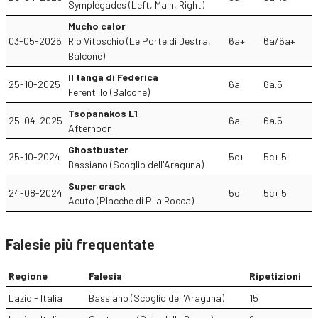
Symplegades (Left, Main, Right)
Mucho calor
03-05-2026
Rio Vitoschio (Le Porte di Destra,
6a+
6a/6a+
Balcone)
Il tanga di Federica
25-10-2025
6a
6a.5
Ferentillo (Balcone)
Tsopanakos L1
25-04-2025
6a
6a.5
Afternoon
Ghostbuster
25-10-2024
5c+
5c+.5
Bassiano (Scoglio dell'Araguna)
Super crack
24-08-2024
5c
5c+.5
Acuto (Placche di Pila Rocca)
Falesie più frequentate
Regione
Falesia
Ripetizioni
Lazio - Italia
Bassiano (Scoglio dell'Araguna)
15