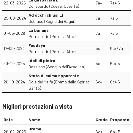
22-03-2025
7a+
7a+.5
Collepardo (Cueva, Cuevita)
Ad occhi chiusi L1
29-08-2024
7a
7a.5
Subiaco (Regno dei Ragni)
La banana
01-06-2026
7a
7a.5
Petrella Liri (Petrella Alta)
Feddayn
17-06-2023
6c+
6c+/7a
Petrella Liri (Petrella Alta)
Idoli di pietra
30-12-2025
6c+
6c+.5
Bassiano (Scoglio dell'Araguna)
Stato di calma apparente
26-10-2024
Gole del Melfa (Eremo dello Spirito
6c+
6c+.5
Santo)
Migliori prestazioni a vista
Data
Nome
Grado
Proposto
Drama
26-04-2025
6a+
6a+.5