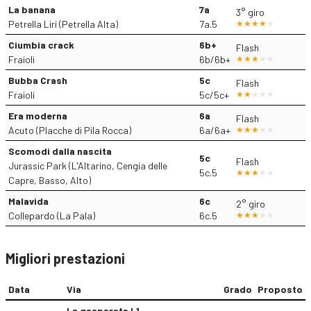
La banana
7a
3° giro
Petrella Liri (Petrella Alta)
7a.5
Ciumbia crack
6b+
Flash
Fraioli
6b/6b+
Bubba Crash
5c
Flash
Fraioli
5c/5c+
Era moderna
6a
Flash
Acuto (Placche di Pila Rocca)
6a/6a+
Scomodi dalla nascita
5c
Flash
Jurassic Park (L'Altarino, Cengia delle
5c.5
Capre, Basso, Alto)
Malavida
6c
2° giro
Collepardo (La Pala)
6c.5
Migliori prestazioni
Data
Via
Grado
Proposto
La gasparata L1