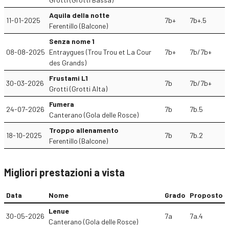
Aquila della notte
11-01-2025
7b+
7b+.5
Ferentillo (Balcone)
Senza nome 1
08-08-2025
Entraygues (Trou Trou et La Cour
7b+
7b/7b+
des Grands)
Frustami L1
30-03-2026
7b
7b/7b+
Grotti (Grotti Alta)
Fumera
24-07-2026
7b
7b.5
Canterano (Gola delle Rosce)
Troppo allenamento
18-10-2025
7b
7b.2
Ferentillo (Balcone)
Migliori prestazioni a vista
Data
Nome
Grado
Proposto
Lenue
30-05-2026
7a
7a.4
Canterano (Gola delle Rosce)