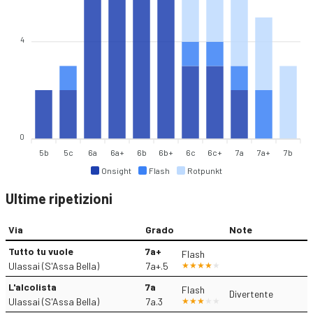
4
0
5b
5c
6a
6a+
6b
6b+
6c
6c+
7a
7a+
7b
Onsight
Flash
Rotpunkt
Ultime ripetizioni
Via
Grado
Note
Tutto tu vuole
7a+
Flash
Ulassai (S'Assa Bella)
7a+.5
L'alcolista
7a
Flash
Divertente
Ulassai (S'Assa Bella)
7a.3