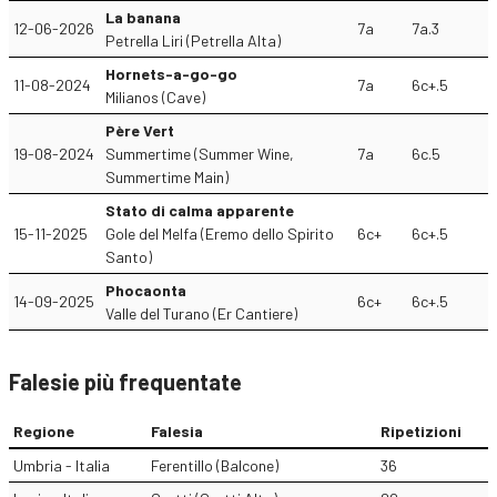
La banana
12-06-2026
7a
7a.3
Petrella Liri (Petrella Alta)
Hornets-a-go-go
11-08-2024
7a
6c+.5
Milianos (Cave)
Père Vert
19-08-2024
Summertime (Summer Wine,
7a
6c.5
Summertime Main)
Stato di calma apparente
15-11-2025
Gole del Melfa (Eremo dello Spirito
6c+
6c+.5
Santo)
Phocaonta
14-09-2025
6c+
6c+.5
Valle del Turano (Er Cantiere)
Falesie più frequentate
Regione
Falesia
Ripetizioni
Umbria - Italia
Ferentillo (Balcone)
36