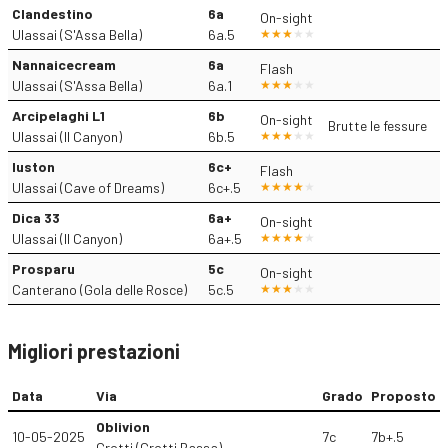
Clandestino
6a
On-sight
Ulassai (S'Assa Bella)
6a.5
Nannaicecream
6a
Flash
Ulassai (S'Assa Bella)
6a.1
Arcipelaghi L1
6b
On-sight
Brutte le fessure
Ulassai (Il Canyon)
6b.5
Iuston
6c+
Flash
Ulassai (Cave of Dreams)
6c+.5
Dica 33
6a+
On-sight
Ulassai (Il Canyon)
6a+.5
Prosparu
5c
On-sight
Canterano (Gola delle Rosce)
5c.5
Migliori prestazioni
Data
Via
Grado
Proposto
Oblivion
10-05-2025
7c
7b+.5
Grotti (Grotti Bassa)