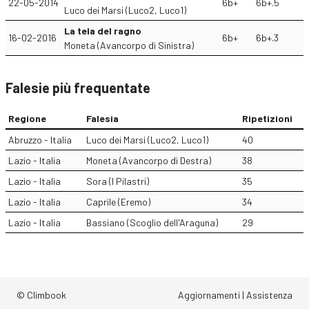
22-05-2014
6b+
6b+.5
Luco dei Marsi (Luco2, Luco1)
La tela del ragno
16-02-2016
6b+
6b+.3
Moneta (Avancorpo di Sinistra)
Falesie più frequentate
Regione
Falesia
Ripetizioni
Abruzzo - Italia
Luco dei Marsi (Luco2, Luco1)
40
Lazio - Italia
Moneta (Avancorpo di Destra)
38
Lazio - Italia
Sora (I Pilastri)
35
Lazio - Italia
Caprile (Eremo)
34
Lazio - Italia
Bassiano (Scoglio dell'Araguna)
29
© Climbook
Aggiornamenti
|
Assistenza