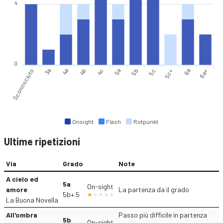
4
0
Sconosciuto
3a
4a
4b
4c
5a
5b
5c
5c+
6a
6a+
Onsight
Flash
Rotpunkt
Ultime ripetizioni
Via
Grado
Note
A cielo ed
5a
On-sight
amore
La partenza da il grado
5b+.5
La Buona Novella
All'ombra
Passo più difficile in partenza
5b
On-sight