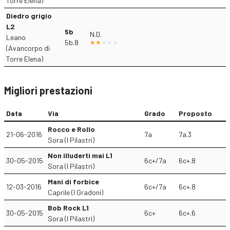
Torre Elena)
Diedro grigio
L2
5b
N.D.
Leano
5b.8
(Avancorpo di
Torre Elena)
Migliori prestazioni
Data
Via
Grado
Proposto
Rocco e Rollo
21-06-2016
7a
7a.3
Sora (I Pilastri)
Non illuderti mai L1
30-05-2015
6c+/7a
6c+.8
Sora (I Pilastri)
Mani di forbice
12-03-2016
6c+/7a
6c+.8
Caprile (I Gradoni)
Bob Rock L1
30-05-2015
6c+
6c+.6
Sora (I Pilastri)