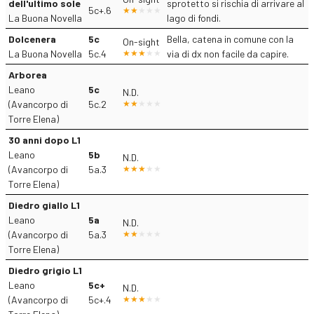
dell'ultimo sole
sprotetto si rischia di arrivare al
5c+.6
La Buona Novella
lago di fondi.
Dolcenera
5c
Bella, catena in comune con la
On-sight
La Buona Novella
5c.4
via di dx non facile da capire.
Arborea
Leano
5c
N.D.
(Avancorpo di
5c.2
Torre Elena)
30 anni dopo L1
Leano
5b
N.D.
(Avancorpo di
5a.3
Torre Elena)
Diedro giallo L1
Leano
5a
N.D.
(Avancorpo di
5a.3
Torre Elena)
Diedro grigio L1
Leano
5c+
N.D.
(Avancorpo di
5c+.4