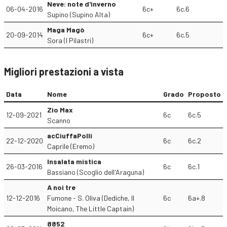
Neve: note d'inverno
06-04-2016
6c+
6c.6
Supino (Supino Alta)
Maga Magò
20-09-2014
6c+
6c.5
Sora (I Pilastri)
Migliori prestazioni a vista
Data
Nome
Grado
Proposto
Zio Max
12-09-2021
6c
6c.5
Scanno
acCiuffaPolli
22-12-2020
6c
6c.2
Caprile (Eremo)
Insalata mistica
26-03-2016
6c
6c.1
Bassiano (Scoglio dell'Araguna)
A noi tre
12-12-2016
Fumone - S. Oliva (Dediche, Il
6c
6a+.8
Moicano, The Little Captain)
8852