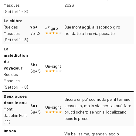
Masques
2026
(Settori 1 - 8)
Le chibre
Rue des
7b+
Due montaggi, al secondo giro
4° giro
Masques
7b+.2
fiondato a fine via peccato
(Settori 1 - 8)
La
malédiction
du
6b+
On-sight
voyageur
6b+.5
Rue des
Masques
(Settori 1 - 8)
Deux puces
Sicura un po' scomoda per il terreno
dans le cou
6a+
scosceso, ma la via merita, può fare
On-sight
Mont-
6a+.5
brutti scherzi se non si localizzano
Dauphin Fort
bene le prese
(14)
Imoca
Via bellissima, grande viaggio