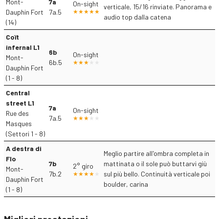
Mont-
7a
On-sight
verticale, 15/16 rinviate. Panorama e
Dauphin Fort
7a.5
audio top dalla catena
(14)
Coït
infernal L1
6b
On-sight
Mont-
6b.5
Dauphin Fort
(1 - 8)
Central
street L1
7a
On-sight
Rue des
7a.5
Masques
(Settori 1 - 8)
A destra di
Meglio partire all'ombra completa in
Flo
7b
mattinata o il sole può buttarvi giù
2° giro
Mont-
7b.2
sul più bello. Continuità verticale poi
Dauphin Fort
boulder, carina
(1 - 8)