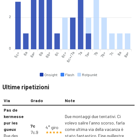
2
0
5c+
6a
6b
6b+
6c
6c+
7a
7a+
7b
7b+
8a
8a+
6a+
6c+/7a
7c
Onsight
Flash
Rotpunkt
Ultime ripetizioni
Via
Grado
Note
Pas de
kermesse
Due montaggi due tentativi. Ci
pur les
volevo salire l'anno scorso, farla
7c
4° giro
gueux
come ultima via della vacanza è
7c.9
Rue des
stato fantastico. Fine guillestre