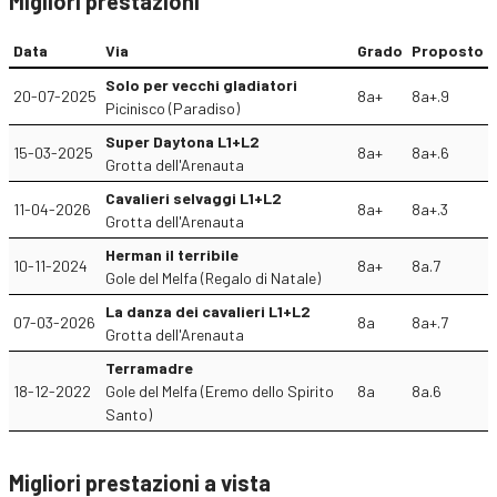
Migliori prestazioni
Data
Via
Grado
Proposto
Solo per vecchi gladiatori
20-07-2025
8a+
8a+.9
Picinisco (Paradiso)
Super Daytona L1+L2
15-03-2025
8a+
8a+.6
Grotta dell'Arenauta
Cavalieri selvaggi L1+L2
11-04-2026
8a+
8a+.3
Grotta dell'Arenauta
Herman il terribile
10-11-2024
8a+
8a.7
Gole del Melfa (Regalo di Natale)
La danza dei cavalieri L1+L2
07-03-2026
8a
8a+.7
Grotta dell'Arenauta
Terramadre
18-12-2022
Gole del Melfa (Eremo dello Spirito
8a
8a.6
Santo)
Migliori prestazioni a vista