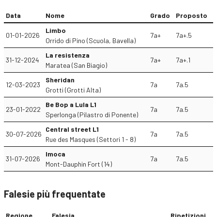
Data
Nome
Grado
Proposto
Limbo
01-01-2026
7a+
7a+.5
Orrido di Pino (Scuola, Bavella)
La resistenza
31-12-2024
7a+
7a+.1
Maratea (San Biagio)
Sheridan
12-03-2023
7a
7a.5
Grotti (Grotti Alta)
Be Bop a Lula L1
23-01-2022
7a
7a.5
Sperlonga (Pilastro di Ponente)
Central street L1
30-07-2026
7a
7a.5
Rue des Masques (Settori 1 - 8)
Imoca
31-07-2026
7a
7a.5
Mont-Dauphin Fort (14)
Falesie più frequentate
Regione
Falesia
Ripetizioni