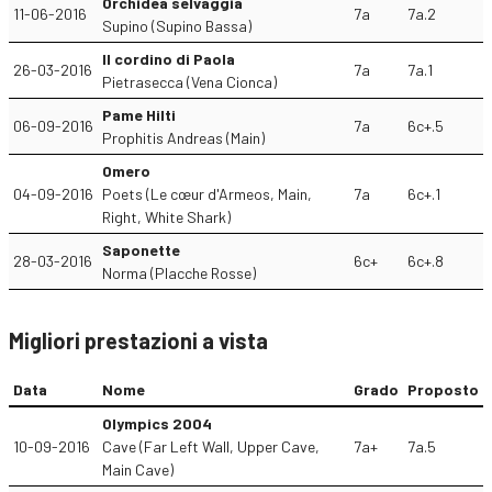
Orchidea selvaggia
11-06-2016
7a
7a.2
Supino (Supino Bassa)
Il cordino di Paola
26-03-2016
7a
7a.1
Pietrasecca (Vena Cionca)
Pame Hilti
06-09-2016
7a
6c+.5
Prophitis Andreas (Main)
Omero
04-09-2016
Poets (Le cœur d'Armeos, Main,
7a
6c+.1
Right, White Shark)
Saponette
28-03-2016
6c+
6c+.8
Norma (Placche Rosse)
Migliori prestazioni a vista
Data
Nome
Grado
Proposto
Olympics 2004
10-09-2016
Cave (Far Left Wall, Upper Cave,
7a+
7a.5
Main Cave)