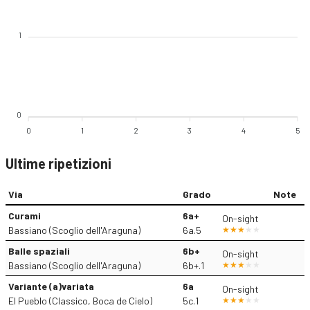
1
0
0
1
2
3
4
5
Ultime ripetizioni
Via
Grado
Note
Curami
6a+
On-sight
Bassiano (Scoglio dell'Araguna)
6a.5
Balle spaziali
6b+
On-sight
Bassiano (Scoglio dell'Araguna)
6b+.1
Variante (a)variata
6a
On-sight
El Pueblo (Classico, Boca de Cielo)
5c.1