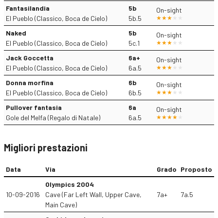
Fantasilandia
5b
On-sight
El Pueblo (Classico, Boca de Cielo)
5b.5
Naked
5b
On-sight
El Pueblo (Classico, Boca de Cielo)
5c.1
Jack Goccetta
6a+
On-sight
El Pueblo (Classico, Boca de Cielo)
6a.5
Donna morfina
6b
On-sight
El Pueblo (Classico, Boca de Cielo)
6b.5
Pullover fantasia
6a
On-sight
Gole del Melfa (Regalo di Natale)
6a.5
Migliori prestazioni
Data
Via
Grado
Proposto
Olympics 2004
10-09-2016
Cave (Far Left Wall, Upper Cave,
7a+
7a.5
Main Cave)