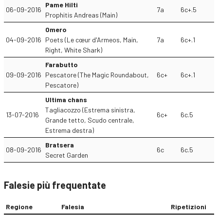
Pame Hilti
06-09-2016
7a
6c+.5
Prophitis Andreas (Main)
Omero
04-09-2016
Poets (Le cœur d'Armeos, Main,
7a
6c+.1
Right, White Shark)
Farabutto
09-09-2016
Pescatore (The Magic Roundabout,
6c+
6c+.1
Pescatore)
Ultima chans
Tagliacozzo (Estrema sinistra,
13-07-2016
6c+
6c.5
Grande tetto, Scudo centrale,
Estrema destra)
Bratsera
08-09-2016
6c
6c.5
Secret Garden
Falesie più frequentate
Regione
Falesia
Ripetizioni