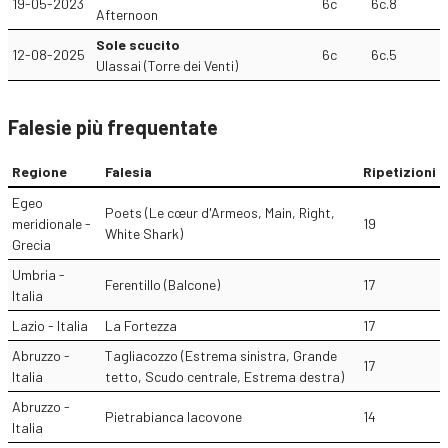
19-05-2023
6c
6c.8
Afternoon
Sole scucito
12-08-2025
6c
6c.5
Ulassai (Torre dei Venti)
Falesie più frequentate
Regione
Falesia
Ripetizioni
Egeo
Poets (Le cœur d'Armeos, Main, Right,
meridionale -
19
White Shark)
Grecia
Umbria -
Ferentillo (Balcone)
17
Italia
Lazio - Italia
La Fortezza
17
Abruzzo -
Tagliacozzo (Estrema sinistra, Grande
17
Italia
tetto, Scudo centrale, Estrema destra)
Abruzzo -
Pietrabianca Iacovone
14
Italia