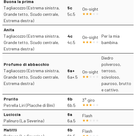
Buona la prima
Tagliacozzo (Estrema sinistra,
5c
On-sight
Grande tetto, Scudo centrale,
5c.5
Estrema destra)
Anita
Tagliacozzo (Estrema sinistra,
4c
Per la mia
On-sight
Grande tetto, Scudo centrale,
4c.5
bambina.
Estrema destra)
Diedro
Profumo di abbacchio
polveroso,
Tagliacozzo (Estrema sinistra,
6a+
terroso,
On-sight
Grande tetto, Scudo centrale,
6a+.5
scivoloso,
Estrema destra)
pauroso, brutto
e cattivo.
Prurito
6b
3° giro
Petrella Liri (Placche di Bini)
6b.5
Luciccia
6a
Flash
Palinuro (La Severina)
6a.5
Matitti
6b
Flash