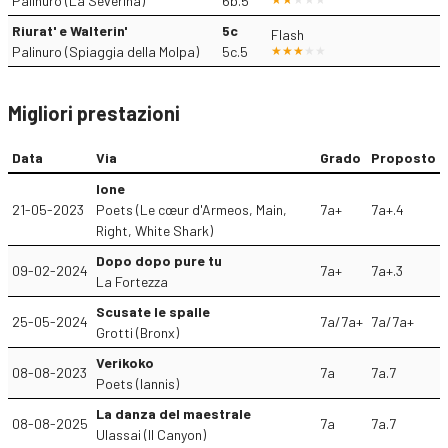
Palinuro (La Severina)
6b.5
Riurat' e Walterin'
5c
Flash
Palinuro (Spiaggia della Molpa)
5c.5
Migliori prestazioni
Data
Via
Grado
Proposto
Ione
21-05-2023
Poets (Le cœur d'Armeos, Main,
7a+
7a+.4
Right, White Shark)
Dopo dopo pure tu
09-02-2024
7a+
7a+.3
La Fortezza
Scusate le spalle
25-05-2024
7a/7a+
7a/7a+
Grotti (Bronx)
Verikoko
08-08-2023
7a
7a.7
Poets (Iannis)
La danza del maestrale
08-08-2025
7a
7a.7
Ulassai (Il Canyon)