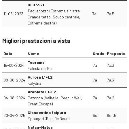
Bultro 71
Tagliacozzo (Estrema sinistra,
11-05-2023
7a
7a.5
Grande tetto, Scudo centrale,
Estrema destra)
Migliori prestazioni a vista
Data
Nome
Grado
Proposto
Teorema
15-06-2024
7a
7a.3
Falesia del Re
Aurora L1+L2
08-08-2024
7a
7a.3
Kalydna
Arabiata L1+L2
04-08-2024
Pezonda (Valhalla, Peanut Wall,
7a
7a.2
Great Escape)
Clandestino tsipuro
20-04-2025
6c+
6c+.5
Mpougazi (Bain De Boue)
Natsa-Natsa