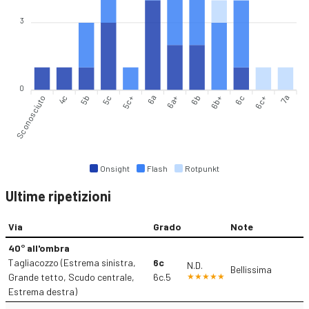
3
0
Sconosciuto
5b
5c
6a
6a+
6b+
6c
7a
4c
5c+
6b
6c+
Onsight
Flash
Rotpunkt
Ultime ripetizioni
Via
Grado
Note
40° all'ombra
Tagliacozzo (Estrema sinistra,
6c
N.D.
Bellissima
Grande tetto, Scudo centrale,
6c.5
Estrema destra)