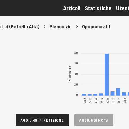
Articoli
Statistiche
Utent
 Liri (Petrella Alta)
Elenco vie
Opopomoz L1
80
60
Ripetizioni
40
20
0
6a.1
6a.2
6a.3
6a.5
6a.6
6a.7
6a.8
6a.4
AGGIUNGI RIPETIZIONE
AGGIUNGI NOTA