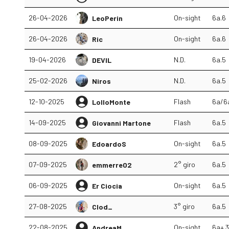
26-04-2026
On-sight
6a.6
LeoPerin
26-04-2026
On-sight
6a.6
Ric
19-04-2026
N.D.
6a.5
DEVIL
25-02-2026
N.D.
6a.5
Niros
12-10-2025
Flash
6a/6
LolloMonte
14-09-2025
Flash
6a.5
Giovanni Martone
08-09-2025
On-sight
6a.5
EdoardoS
07-09-2025
2° giro
6a.5
emmerre02
06-09-2025
On-sight
6a.5
Er Ciocia
27-08-2025
3° giro
6a.5
Clod_
22-08-2025
On-sight
6a+.3
AndreaM