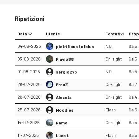
Ripetizioni
Data
Utente
Tentativi
Prop
04-08-2026
N.D.
6a.5
pietrificus totalus
03-08-2026
On-sight
6a.5
Flavio88
01-08-2026
N.D.
6a.5
sergio273
26-07-2026
On-sight
6a.7
FrauZ
26-07-2026
On-sight
6a.4
Alezeta
25-07-2026
Flash
6a.5
Noodles
14-07-2026
On-sight
6a.5
Rame
11-07-2026
Flash
6a.5
Luca L