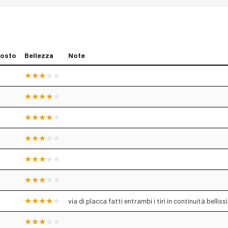
osto
Bellezza
Note
via di placca fatti entrambi i tiri in continuità belli