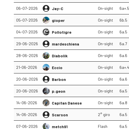
06-07-2026
On-sight
6a+.
Jay-C
05-07-2026
On-sight
6b.5
gioper
04-07-2026
On-sight
6a.5
Pollotigre
29-06-2026
On-sight
6a.7
mardeschiena
28-06-2026
On-sight
6a.6
Diabolik
21-06-2026
On-sight
6a+.
Eccio
20-06-2026
On-sight
6a.6
Barbon
20-06-2026
On-sight
6a.5
p.geon
14-06-2026
On-sight
6a.8
Capitan Danese
14-06-2026
2° giro
6a.5
Scarson
07-06-2026
Flash
6a.5
metch91