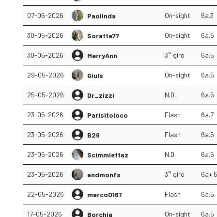
07-06-2026
On-sight
6a.3
Paolinda
30-05-2026
On-sight
6a.5
Soratte77
30-05-2026
3° giro
6a.5
MerryAnn
29-05-2026
On-sight
6a.5
Giuls
25-05-2026
N.D.
6a.5
Dr_zizzi
23-05-2026
Flash
6a.7
Parisitoloco
23-05-2026
Flash
6a.5
B26
23-05-2026
N.D.
6a.5
Scimmiettaz
23-05-2026
3° giro
6a+.
andmonfs
22-05-2026
Flash
6a.5
marco0167
17-05-2026
On-sight
6a.5
Borchia