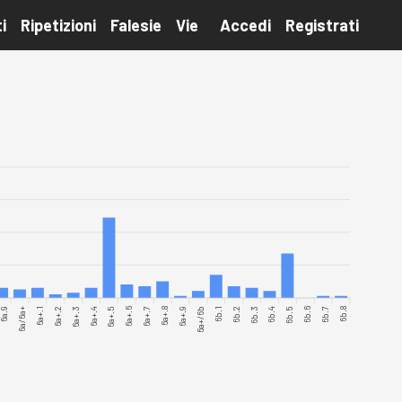
i
Ripetizioni
Falesie
Vie
Accedi
Registrati
6a.9
6a/6a+
6a+.2
6a+.3
6a+.4
6a+.5
6a+.6
6a+.7
6a+.9
6a+/6b
6b.1
6b.2
6b.3
6b.4
6b.6
6b.7
6b.8
6a+.1
6a+.8
6b.5