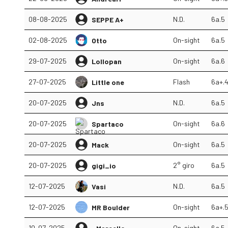
08-08-2025
N.D.
6a.5
SEPPE A+
02-08-2025
On-sight
6a.5
Otto
29-07-2025
On-sight
6a.6
Lollopan
27-07-2025
Flash
6a+.
Little one
20-07-2025
N.D.
6a.5
Jns
20-07-2025
On-sight
6a.6
Spartaco
20-07-2025
On-sight
6a.5
Mack
20-07-2025
2° giro
6a.5
gigi_io
12-07-2025
N.D.
6a.5
Vasi
12-07-2025
On-sight
6a+.
MR Boulder
10-07-2025
On-sight
6a.5