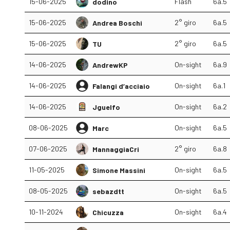
15-06-2025
Flash
6a.5
dodino
15-06-2025
2° giro
6a.5
Andrea Boschi
15-06-2025
2° giro
6a.5
TU
14-06-2025
On-sight
6a.9
AndrewKP
14-06-2025
On-sight
6a.1
Falangi d’acciaio
14-06-2025
On-sight
6a.2
Jguelfo
08-06-2025
On-sight
6a.5
Marc
07-06-2025
2° giro
6a.8
MannaggiaCri
11-05-2025
On-sight
6a.5
Simone Massini
08-05-2025
On-sight
6a.5
sebazdtt
10-11-2024
On-sight
6a.4
Chicuzza