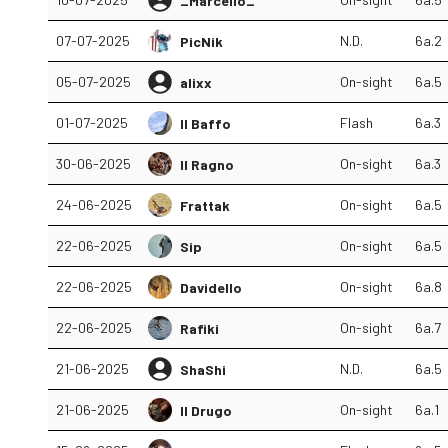
_Marcello_
07-07-2025
N.D.
6a.2
PicNik
05-07-2025
On-sight
6a.5
alixx
01-07-2025
Flash
6a.3
Il Baffo
30-06-2025
On-sight
6a.3
Il Ragno
24-06-2025
On-sight
6a.5
Frattak
22-06-2025
On-sight
6a.5
Sip
22-06-2025
On-sight
6a.8
Davidello
22-06-2025
On-sight
6a.7
Rafiki
21-06-2025
N.D.
6a.5
ShaShi
21-06-2025
On-sight
6a.1
Il Drugo