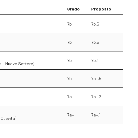
Grado
Proposto
7b
7b.5
7b
7b.5
7b
7b.1
sa - Nuovo Settore)
7b
7a+.5
7a+
7a+.2
7a+
7a+.1
 Cuevita)