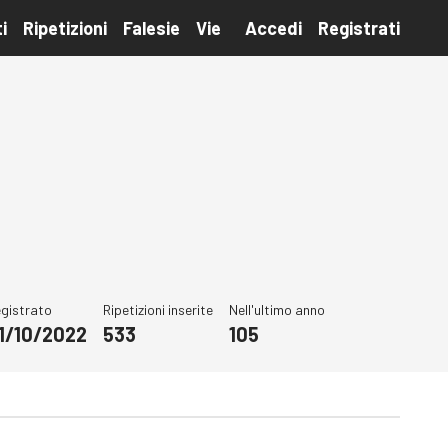
i
Ripetizioni
Falesie
Vie
Accedi
Registrati
gistrato
Ripetizioni inserite
Nell'ultimo anno
1/10/2022
533
105