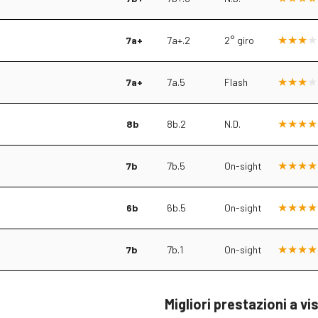
7a+
7a+.2
2° giro
7a+
7a.5
Flash
8b
8b.2
N.D.
7b
7b.5
On-sight
6b
6b.5
On-sight
7b
7b.1
On-sight
Migliori prestazioni a vi