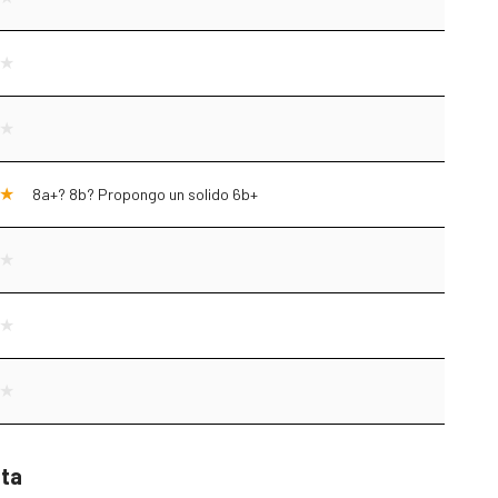
8a+? 8b? Propongo un solido 6b+
sta