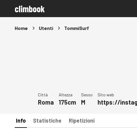
climbook
Home
Utenti
TommiSurf
Città
Altezza
Sesso
Sito web
Roma
175cm
M
https://inst
Info
Statistiche
Ripetizioni