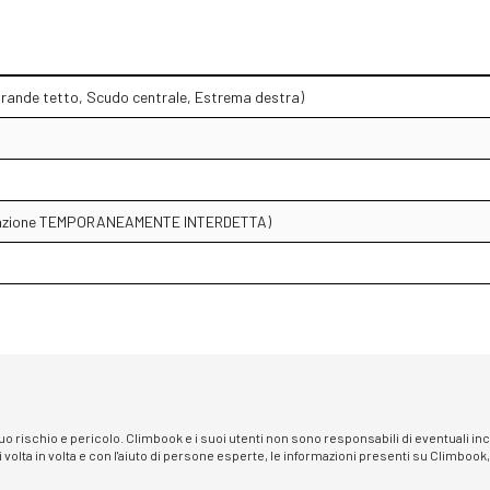
Grande tetto, Scudo centrale, Estrema destra)
ducazione TEMPORANEAMENTE INTERDETTA)
 suo rischio e pericolo. Climbook e i suoi utenti non sono responsabili di eventuali i
i volta in volta e con l'aiuto di persone esperte, le informazioni presenti su Climbook