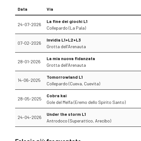
Data
Via
La fine dei giochi L1
24-07-2026
Collepardo (La Pala)
Invidia L1+L2+L3
07-02-2026
Grotta dell'Arenauta
La mia nuova fidanzata
28-01-2026
Grotta dell'Arenauta
Tomorrowland L1
14-06-2025
Collepardo (Cueva, Cuevita)
Cobra kai
28-05-2025
Gole del Melfa (Eremo dello Spirito Santo)
Under the storm L1
24-04-2026
Antrodoco (Superattico, Arecibo)