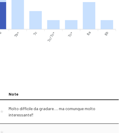
b
7b+
7c
7c/7c+
8a
8b
7c+
Note
Molto difficile da gradare…. ma comunque molto
interessante!!