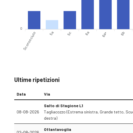
0
Sconosciuto
5a
6a
6a+
6b
5c
Ultime ripetizioni
Data
Via
Salto di Stagione L1
08-08-2026
Tagliacozzo (Estrema sinistra, Grande tetto, Sc
destra)
Ottantavoglia
02-08-2026