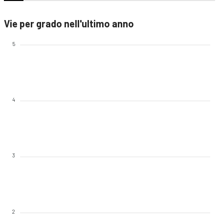
Vie per grado nell'ultimo anno
5
4
3
2