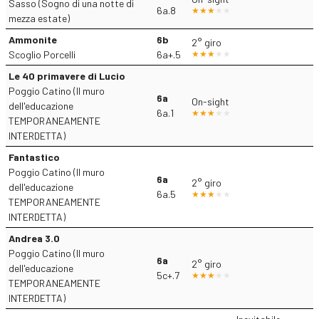
Sasso (Sogno di una notte di
6a.8
mezza estate)
Ammonite
6b
2° giro
Scoglio Porcelli
6a+.5
Le 40 primavere di Lucio
Poggio Catino (Il muro
6a
On-sight
dell'educazione
6a.1
TEMPORANEAMENTE
INTERDETTA)
Fantastico
Poggio Catino (Il muro
6a
2° giro
dell'educazione
6a.5
TEMPORANEAMENTE
INTERDETTA)
Andrea 3.0
Poggio Catino (Il muro
6a
2° giro
dell'educazione
5c+.7
TEMPORANEAMENTE
INTERDETTA)