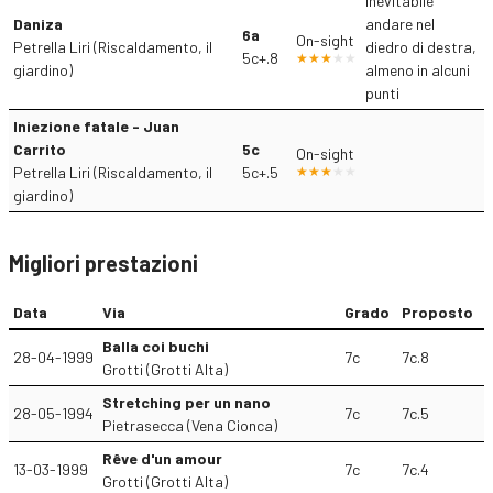
Inevitabile
Daniza
andare nel
6a
On-sight
Petrella Liri (Riscaldamento, il
diedro di destra,
5c+.8
giardino)
almeno in alcuni
punti
Iniezione fatale - Juan
Carrito
5c
On-sight
Petrella Liri (Riscaldamento, il
5c+.5
giardino)
Migliori prestazioni
Data
Via
Grado
Proposto
Balla coi buchi
28-04-1999
7c
7c.8
Grotti (Grotti Alta)
Stretching per un nano
28-05-1994
7c
7c.5
Pietrasecca (Vena Cionca)
Rêve d'un amour
13-03-1999
7c
7c.4
Grotti (Grotti Alta)