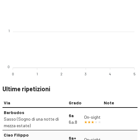
1
0
0
1
2
3
4
5
Ultime ripetizioni
Via
Grado
Note
Barbudos
6a
On-sight
Sasso (Sogno di una notte di
6a.8
mezza estate)
Ciao Filippo
6a+
On-sight