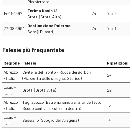
Pizzoferrato
Terima Kasih L1
14-11-1997
7a+
7a+.3
Grotti (Grotti Alta)
Destinazione Palermo
27-08-1994
7a+
7a+.1
Sora (I Pilastri)
Falesie più frequentate
Regione
Falesia
Ripetizioni
Abruzzo
Civitella del Tronto - Rocca dei Borboni
24
- Italia
(Piazzetta delle streghe, Storico)
Lazio -
Grotti (Grotti Alta)
22
Italia
Abruzzo
Tagliacozzo (Estrema sinistra, Grande tetto,
16
- Italia
Scudo centrale, Estrema destra)
Lazio -
Bassiano (Scoglio dell'Araguna)
14
Italia