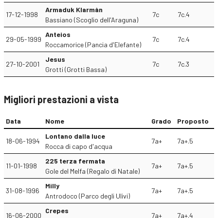
Armaduk Klarmàn
17-12-1998
7c
7c.4
Bassiano (Scoglio dell'Araguna)
Anteios
29-05-1999
7c
7c.4
Roccamorice (Pancia d'Elefante)
Jesus
27-10-2001
7c
7c.3
Grotti (Grotti Bassa)
Migliori prestazioni a vista
Data
Nome
Grado
Proposto
Lontano dalla luce
18-06-1994
7a+
7a+.5
Rocca di capo d'acqua
225 terza fermata
11-01-1998
7a+
7a+.5
Gole del Melfa (Regalo di Natale)
Milly
31-08-1996
7a+
7a+.5
Antrodoco (Parco degli Ulivi)
Crepes
16-06-2000
7a+
7a+.4