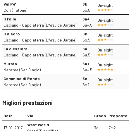
Vai Pe'
6b
On-sight
Colli (Tatone)
6b.5
Il folle
6a+
On-sight
Lisciano - Capolaterra (L’Arzu de Jarone)
6a+.5
Il diedro
6b
On-sight
Lisciano - Capolaterra (L’Arzu de Jarone)
6b.5
La clessidra
6a
On-sight
Lisciano - Capolaterra (L’Arzu de Jarone)
6a.5
Murata
6a+
On-sight
Maratea (San Biagio)
6a+.5
Cammino di Ronda
5c
On-sight
Maratea (San Biagio)
5c.1
Migliori prestazioni
Data
Via
Grado
Proposto
West World
17-10-2017
7c
7c.2
Grotti (Diabolika)