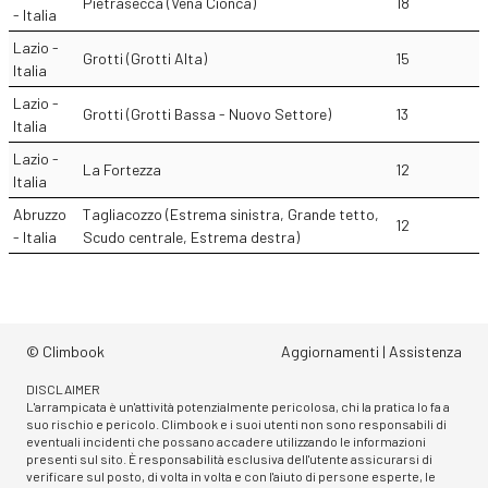
Pietrasecca (Vena Cionca)
18
- Italia
Lazio -
Grotti (Grotti Alta)
15
Italia
Lazio -
Grotti (Grotti Bassa - Nuovo Settore)
13
Italia
Lazio -
La Fortezza
12
Italia
Abruzzo
Tagliacozzo (Estrema sinistra, Grande tetto,
12
- Italia
Scudo centrale, Estrema destra)
© Climbook
Aggiornamenti
|
Assistenza
DISCLAIMER
L'arrampicata è un'attività potenzialmente pericolosa, chi la pratica lo fa a
suo rischio e pericolo. Climbook e i suoi utenti non sono responsabili di
eventuali incidenti che possano accadere utilizzando le informazioni
presenti sul sito. È responsabilità esclusiva dell'utente assicurarsi di
verificare sul posto, di volta in volta e con l'aiuto di persone esperte, le