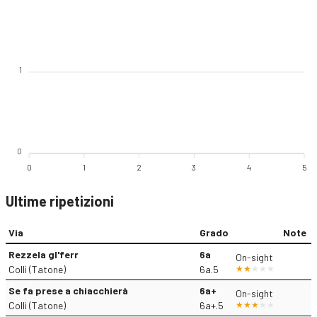
1
0
0
1
2
3
4
5
Ultime ripetizioni
Via
Grado
Note
Rezzela gl'ferr
6a
On-sight
Colli (Tatone)
6a.5
Se fa prese a chiacchierà
6a+
On-sight
Colli (Tatone)
6a+.5