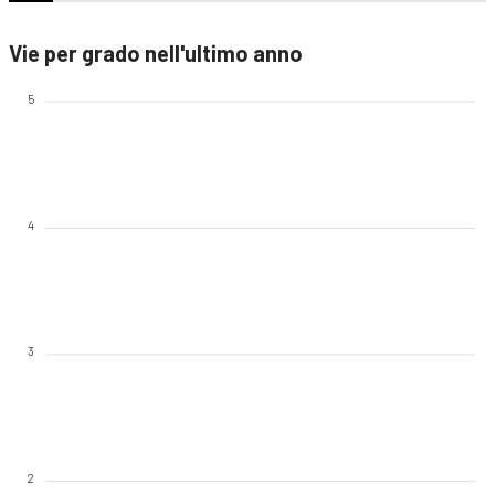
Vie per grado nell'ultimo anno
5
4
3
2