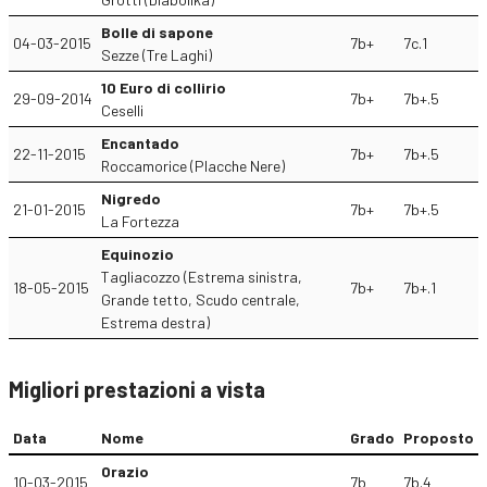
Bolle di sapone
04-03-2015
7b+
7c.1
Sezze (Tre Laghi)
10 Euro di collirio
29-09-2014
7b+
7b+.5
Ceselli
Encantado
22-11-2015
7b+
7b+.5
Roccamorice (Placche Nere)
Nigredo
21-01-2015
7b+
7b+.5
La Fortezza
Equinozio
Tagliacozzo (Estrema sinistra,
18-05-2015
7b+
7b+.1
Grande tetto, Scudo centrale,
Estrema destra)
Migliori prestazioni a vista
Data
Nome
Grado
Proposto
Orazio
10-03-2015
7b
7b.4