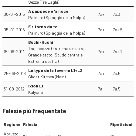
Sezze (Tre Laghi)
A pappece e 'a noce
05-01-2015
7a+
7b.3
Palinuro (Spiaggia della Molpa)
E ritorno da te
05-01-2015
7a+
7a+.5
Palinuro (Spiaggia della Molpa)
Buchi-Hughi
Tagliacozzo (Estrema sinistra,
15-09-2014
7a+
7a+.1
Grande tetto, Scudo centrale,
Estrema destra)
Le type de la taverne L1+L2
25-06-2018
7a+
7a.5
Ghost Kitchen (Main)
Ixion L1
31-08-2012
7a
7a.5
Kalydna
Falesie più frequentate
Regione
Falesia
Ripetizioni
Abruzzo