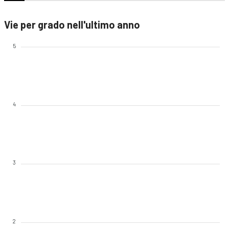
Vie per grado nell'ultimo anno
5
4
3
2