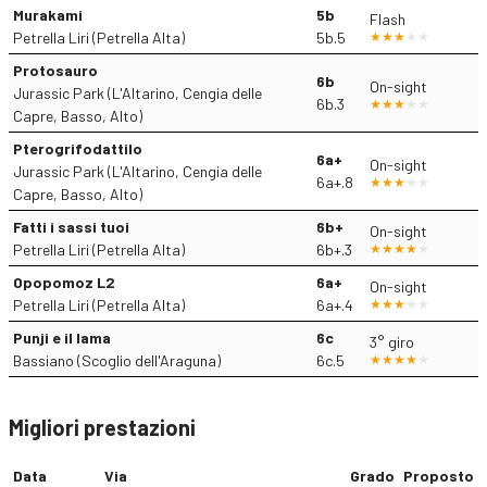
Murakami
5b
Flash
Petrella Liri (Petrella Alta)
5b.5
Protosauro
6b
On-sight
Jurassic Park (L'Altarino, Cengia delle
6b.3
Capre, Basso, Alto)
Pterogrifodattilo
6a+
On-sight
Jurassic Park (L'Altarino, Cengia delle
6a+.8
Capre, Basso, Alto)
Fatti i sassi tuoi
6b+
On-sight
Petrella Liri (Petrella Alta)
6b+.3
Opopomoz L2
6a+
On-sight
Petrella Liri (Petrella Alta)
6a+.4
Punji e il lama
6c
3° giro
Bassiano (Scoglio dell'Araguna)
6c.5
Migliori prestazioni
Data
Via
Grado
Proposto