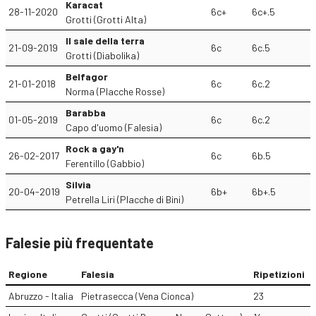
Karacat
28-11-2020
6c+
6c+.5
Grotti (Grotti Alta)
Il sale della terra
21-09-2019
6c
6c.5
Grotti (Diabolika)
Belfagor
21-01-2018
6c
6c.2
Norma (Placche Rosse)
Barabba
01-05-2019
6c
6c.2
Capo d'uomo (Falesia)
Rock a gay'n
26-02-2017
6c
6b.5
Ferentillo (Gabbio)
Silvia
20-04-2019
6b+
6b+.5
Petrella Liri (Placche di Bini)
Falesie più frequentate
Regione
Falesia
Ripetizioni
Abruzzo - Italia
Pietrasecca (Vena Cionca)
23