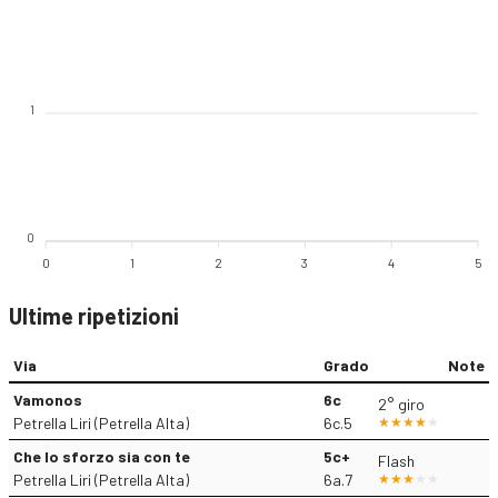
1
0
0
1
2
3
4
5
Ultime ripetizioni
Via
Grado
Note
Vamonos
6c
2° giro
Petrella Liri (Petrella Alta)
6c.5
Che lo sforzo sia con te
5c+
Flash
Petrella Liri (Petrella Alta)
6a.7