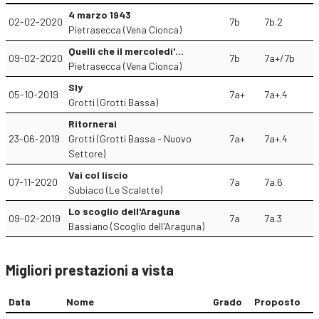
4 marzo 1943
02-02-2020
7b
7b.2
Pietrasecca (Vena Cionca)
Quelli che il mercoledi'...
09-02-2020
7b
7a+/7b
Pietrasecca (Vena Cionca)
Sly
05-10-2019
7a+
7a+.4
Grotti (Grotti Bassa)
Ritornerai
23-06-2019
Grotti (Grotti Bassa - Nuovo
7a+
7a+.4
Settore)
Vai col liscio
07-11-2020
7a
7a.6
Subiaco (Le Scalette)
Lo scoglio dell'Araguna
09-02-2019
7a
7a.3
Bassiano (Scoglio dell'Araguna)
Migliori prestazioni a vista
Data
Nome
Grado
Proposto