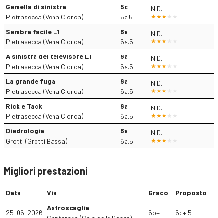
Gemella di sinistra
5c
N.D.
Pietrasecca (Vena Cionca)
5c.5
Sembra facile L1
6a
N.D.
Pietrasecca (Vena Cionca)
6a.5
A sinistra del televisore L1
6a
N.D.
Pietrasecca (Vena Cionca)
6a.5
La grande fuga
6a
N.D.
Pietrasecca (Vena Cionca)
6a.5
Rick e Tack
6a
N.D.
Pietrasecca (Vena Cionca)
6a.5
Diedrologia
6a
N.D.
Grotti (Grotti Bassa)
6a.5
Migliori prestazioni
Data
Via
Grado
Proposto
Astroscaglia
25-06-2026
6b+
6b+.5
Canterano (Gola delle Rosce)