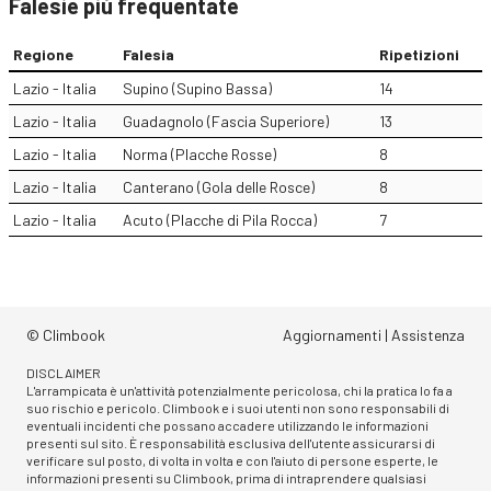
Falesie più frequentate
Regione
Falesia
Ripetizioni
Lazio - Italia
Supino (Supino Bassa)
14
Lazio - Italia
Guadagnolo (Fascia Superiore)
13
Lazio - Italia
Norma (Placche Rosse)
8
Lazio - Italia
Canterano (Gola delle Rosce)
8
Lazio - Italia
Acuto (Placche di Pila Rocca)
7
© Climbook
Aggiornamenti
|
Assistenza
DISCLAIMER
L'arrampicata è un'attività potenzialmente pericolosa, chi la pratica lo fa a
suo rischio e pericolo. Climbook e i suoi utenti non sono responsabili di
eventuali incidenti che possano accadere utilizzando le informazioni
presenti sul sito. È responsabilità esclusiva dell'utente assicurarsi di
verificare sul posto, di volta in volta e con l'aiuto di persone esperte, le
informazioni presenti su Climbook, prima di intraprendere qualsiasi