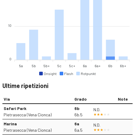
10
0
5a
5b
5b+
5c
5c+
6a
6a+
6b
6b+
Onsight
Flash
Rotpunkt
Ultime ripetizioni
Via
Grado
Note
Safari Park
6b
N.D.
Pietrasecca (Vena Cionca)
6b.5
Marina
6a
N.D.
Pietrasecca (Vena Cionca)
6a.5