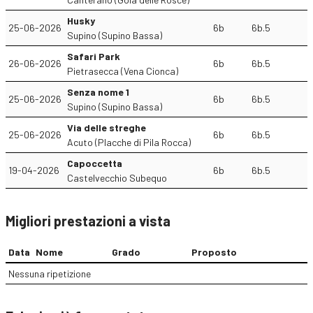
Husky
25-06-2026
6b
6b.5
Supino (Supino Bassa)
Safari Park
26-06-2026
6b
6b.5
Pietrasecca (Vena Cionca)
Senza nome 1
25-06-2026
6b
6b.5
Supino (Supino Bassa)
Via delle streghe
25-06-2026
6b
6b.5
Acuto (Placche di Pila Rocca)
Capoccetta
19-04-2026
6b
6b.5
Castelvecchio Subequo
Migliori prestazioni a vista
Data
Nome
Grado
Proposto
Nessuna ripetizione