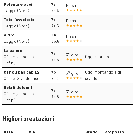
Polenta e osei
7a
Flash
Laggio (Nord)
7a.6
Toio l’avvoltoio
7a
Flash
Laggio (Nord)
7a.5
Aidix
6b
Flash
Laggio (Nord)
6b.5
La galère
7a
3° giro
Céüse (Un pont sur
Oggi al primo
7a.5
l'infini)
Caf ou pas cap L2
7b
Oggi montandola di
3° giro
Céüse (Grande face)
7b.3
scaldo
Gelati dolomiti
7a
3° giro
Céüse (Un pont sur
7a.8
l'infini)
Migliori prestazioni
Data
Via
Grado
Proposto