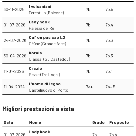
I vulcaniani
30-11-2025
7b
7b.5
Ferentillo (Balcone)
Lady hook
01-07-2026
7b
7b.4
Falesia del Re
Caf ou pas cap L2
24-07-2026
7b
7b.3
Céüse (Grande face)
Korala
30-04-2026
7b
7b.3
Ulassai (Su Casteddu)
Orazio
11-01-2026
7b
7b.1
Sezze (Tre Laghi)
L'uomo di legno
11-04-2024
7a+
7a+.5
Castelnuovo di Porto
Migliori prestazioni a vista
Data
Nome
Grado
Proposto
Lady hook
01-07-2026
7b
7b.4