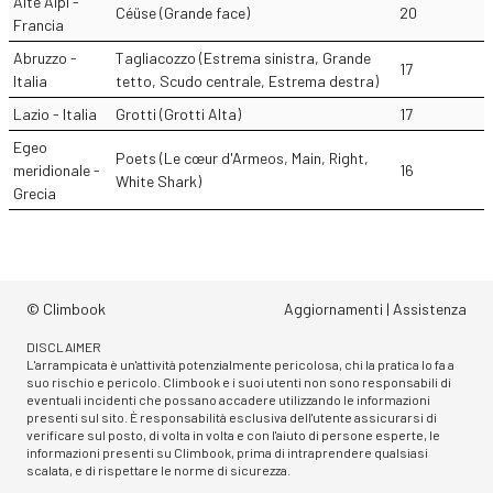
Alte Alpi -
Céüse (Grande face)
20
Francia
Abruzzo -
Tagliacozzo (Estrema sinistra, Grande
17
Italia
tetto, Scudo centrale, Estrema destra)
Lazio - Italia
Grotti (Grotti Alta)
17
Egeo
Poets (Le cœur d'Armeos, Main, Right,
meridionale -
16
White Shark)
Grecia
© Climbook
Aggiornamenti
|
Assistenza
DISCLAIMER
L'arrampicata è un'attività potenzialmente pericolosa, chi la pratica lo fa a
suo rischio e pericolo. Climbook e i suoi utenti non sono responsabili di
eventuali incidenti che possano accadere utilizzando le informazioni
presenti sul sito. È responsabilità esclusiva dell'utente assicurarsi di
verificare sul posto, di volta in volta e con l'aiuto di persone esperte, le
informazioni presenti su Climbook, prima di intraprendere qualsiasi
scalata, e di rispettare le norme di sicurezza.