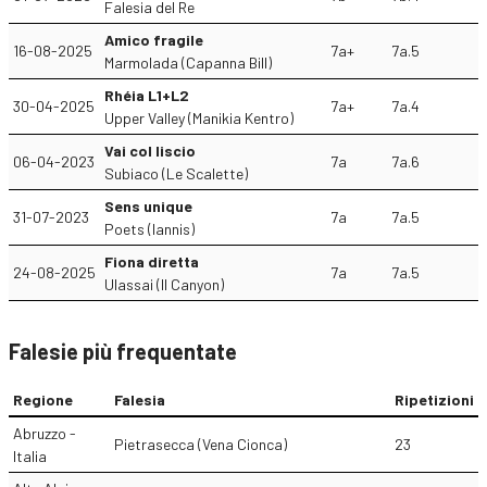
Falesia del Re
Amico fragile
16-08-2025
7a+
7a.5
Marmolada (Capanna Bill)
Rhéia L1+L2
30-04-2025
7a+
7a.4
Upper Valley (Manikia Kentro)
Vai col liscio
06-04-2023
7a
7a.6
Subiaco (Le Scalette)
Sens unique
31-07-2023
7a
7a.5
Poets (Iannis)
Fiona diretta
24-08-2025
7a
7a.5
Ulassai (Il Canyon)
Falesie più frequentate
Regione
Falesia
Ripetizioni
Abruzzo -
Pietrasecca (Vena Cionca)
23
Italia