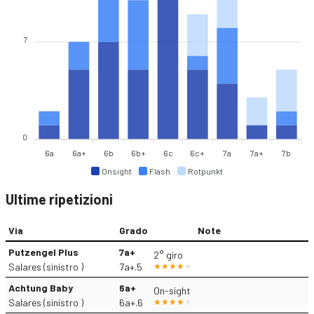
7
0
6a
6a+
6b
6b+
6c
6c+
7a
7a+
7b
Onsight
Flash
Rotpunkt
Ultime ripetizioni
Via
Grado
Note
Putzengel Plus
7a+
2° giro
Salares (sinistro )
7a+.5
Achtung Baby
6a+
On-sight
Salares (sinistro )
6a+.6