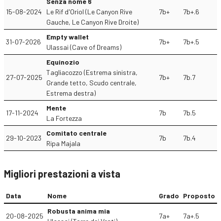
Senza nome 6
15-08-2024
Le Rif d'Oriol (Le Canyon Rive
7b+
7b+.6
Gauche, Le Canyon Rive Droite)
Empty wallet
31-07-2026
7b+
7b+.5
Ulassai (Cave of Dreams)
Equinozio
Tagliacozzo (Estrema sinistra,
27-07-2025
7b+
7b.7
Grande tetto, Scudo centrale,
Estrema destra)
Mente
17-11-2024
7b
7b.5
La Fortezza
Comitato centrale
29-10-2023
7b
7b.4
Ripa Majala
Migliori prestazioni a vista
Data
Nome
Grado
Proposto
Robusta anima mia
20-08-2025
7a+
7a+.5