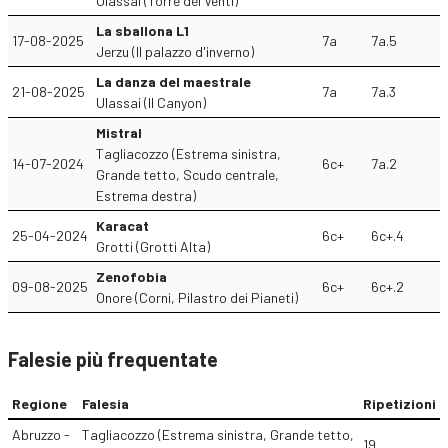
Ulassai (Torre dei Venti)
La sballona L1
17-08-2025
7a
7a.5
Jerzu (Il palazzo d'inverno)
La danza del maestrale
21-08-2025
7a
7a.3
Ulassai (Il Canyon)
Mistral
Tagliacozzo (Estrema sinistra,
14-07-2024
6c+
7a.2
Grande tetto, Scudo centrale,
Estrema destra)
Karacat
25-04-2024
6c+
6c+.4
Grotti (Grotti Alta)
Zenofobia
09-08-2025
6c+
6c+.2
Onore (Corni, Pilastro dei Pianeti)
Falesie più frequentate
Regione
Falesia
Ripetizioni
Abruzzo -
Tagliacozzo (Estrema sinistra, Grande tetto,
19