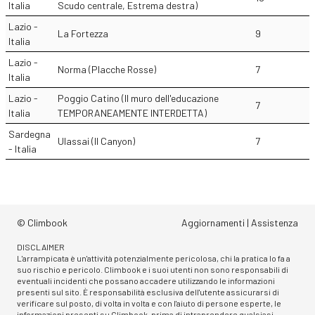
Italia
Scudo centrale, Estrema destra)
Lazio -
La Fortezza
9
Italia
Lazio -
Norma (Placche Rosse)
7
Italia
Lazio -
Poggio Catino (Il muro dell'educazione
7
Italia
TEMPORANEAMENTE INTERDETTA)
Sardegna
Ulassai (Il Canyon)
7
- Italia
© Climbook
Aggiornamenti
|
Assistenza
DISCLAIMER
L'arrampicata è un'attività potenzialmente pericolosa, chi la pratica lo fa a
suo rischio e pericolo. Climbook e i suoi utenti non sono responsabili di
eventuali incidenti che possano accadere utilizzando le informazioni
presenti sul sito. È responsabilità esclusiva dell'utente assicurarsi di
verificare sul posto, di volta in volta e con l'aiuto di persone esperte, le
informazioni presenti su Climbook, prima di intraprendere qualsiasi