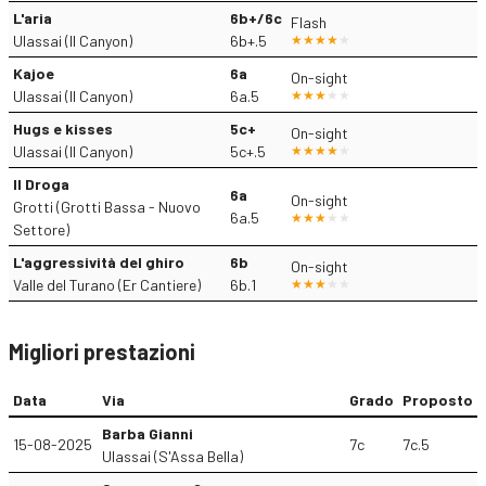
L'aria
6b+/6c
Flash
Ulassai (Il Canyon)
6b+.5
Kajoe
6a
On-sight
Ulassai (Il Canyon)
6a.5
Hugs e kisses
5c+
On-sight
Ulassai (Il Canyon)
5c+.5
Il Droga
6a
On-sight
Grotti (Grotti Bassa - Nuovo
6a.5
Settore)
L'aggressività del ghiro
6b
On-sight
Valle del Turano (Er Cantiere)
6b.1
Migliori prestazioni
Data
Via
Grado
Proposto
Barba Gianni
15-08-2025
7c
7c.5
Ulassai (S'Assa Bella)