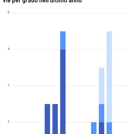
Vie per grado nell'ultimo anno
8
6
4
2