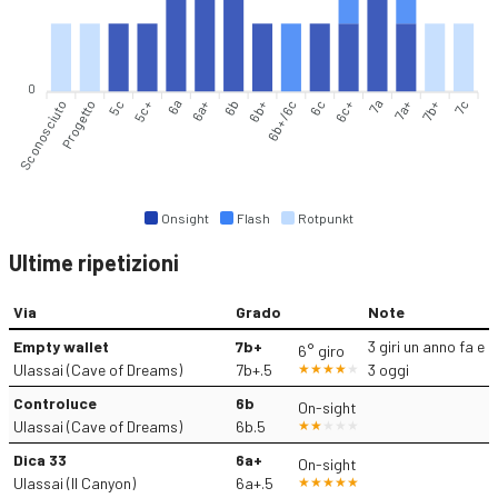
0
Sconosciuto
Progetto
5c
5c+
6a
6a+
6b
6b+/6c
6c
6c+
7a
7a+
7b+
7c
6b+
Onsight
Flash
Rotpunkt
Ultime ripetizioni
Via
Grado
Note
Empty wallet
7b+
3 giri un anno fa e
6° giro
Ulassai (Cave of Dreams)
7b+.5
3 oggi
Controluce
6b
On-sight
Ulassai (Cave of Dreams)
6b.5
Dica 33
6a+
On-sight
Ulassai (Il Canyon)
6a+.5