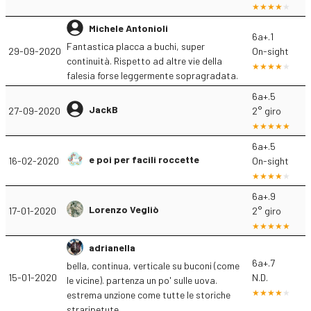
Michele Antonioli
6a+.1
Fantastica placca a buchi, super
29-09-2020
On-sight
continuità. Rispetto ad altre vie della
falesia forse leggermente sopragradata.
6a+.5
JackB
27-09-2020
2° giro
6a+.5
e poi per facili roccette
16-02-2020
On-sight
6a+.9
Lorenzo Vegliò
17-01-2020
2° giro
adrianella
6a+.7
bella, continua, verticale su buconi (come
15-01-2020
N.D.
le vicine). partenza un po' sulle uova.
estrema unzione come tutte le storiche
straripetute