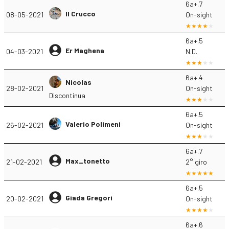
6a+.7
Il Crucco
08-05-2021
On-sight
6a+.5
Er Maghena
04-03-2021
N.D.
6a+.4
Nicolas
28-02-2021
On-sight
Discontinua
6a+.5
Valerio Polimeni
26-02-2021
On-sight
6a+.7
Max_tonetto
21-02-2021
2° giro
6a+.5
Giada Gregori
20-02-2021
On-sight
6a+.6