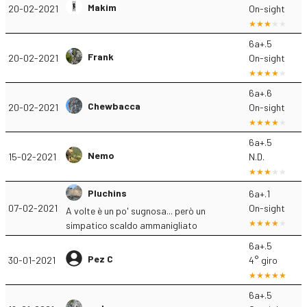
Makim
20-02-2021
On-sight
6a+.5
Frank
20-02-2021
On-sight
6a+.6
Chewbacca
20-02-2021
On-sight
6a+.5
Nemo
15-02-2021
N.D.
Pluchins
6a+.1
07-02-2021
On-sight
A volte è un po' sugnosa... però un
simpatico scaldo ammanigliato
6a+.5
Pez C
30-01-2021
4° giro
6a+.5