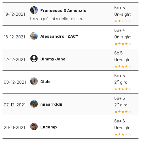
6a+.5
Francesco D'Annunzio
19-12-2021
On-sight
La via più unta della falesia.
6a+.4
Alessandro "ZAC"
18-12-2021
On-sight
6b.5
Jimmy Jane
12-12-2021
On-sight
6a+.5
Giuls
08-12-2021
2° giro
6a+.6
nnaarrddii
07-12-2021
2° giro
6a+.6
Lucamp
20-11-2021
On-sight