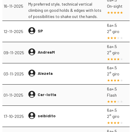
My preferred style, technical vertical
16-11-2025
On-sight
climbing on good holds & edges with lots
of possibilities to shake out the hands.
6a+.5
SP
12-11-2025
2° giro
6a+.5
AndreaM
09-11-2025
2° giro
6a+.5
Alezeta
03-11-2025
2° giro
6a+.5
Car-lotta
01-11-2025
Flash
6a+.5
seibidito
17-10-2025
2° giro
6a+.5