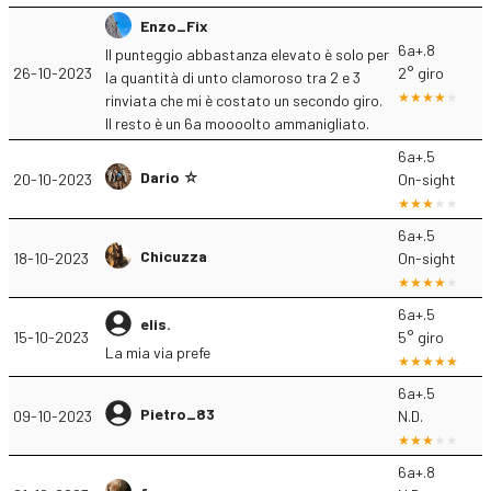
Enzo_Fix
6a+.8
Il punteggio abbastanza elevato è solo per
26-10-2023
2° giro
la quantità di unto clamoroso tra 2 e 3
rinviata che mi è costato un secondo giro.
Il resto è un 6a moooolto ammanigliato.
6a+.5
Dario ☆
20-10-2023
On-sight
6a+.5
Chicuzza
18-10-2023
On-sight
6a+.5
elis.
15-10-2023
5° giro
La mia via prefe
6a+.5
Pietro_83
09-10-2023
N.D.
6a+.8