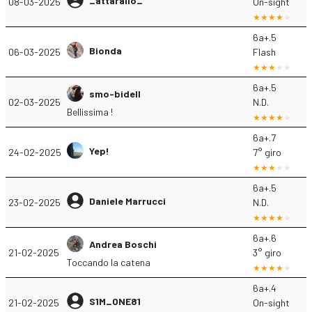
_attarallo_
08-03-2025
On-sight
6a+.5
Bionda
06-03-2025
Flash
6a+.5
smo-bidell
02-03-2025
N.D.
Bellissima !
6a+.7
Yep!
24-02-2025
7° giro
6a+.5
Daniele Marrucci
23-02-2025
N.D.
6a+.6
Andrea Boschi
21-02-2025
3° giro
Toccando la catena
6a+.4
S1M_ONE81
21-02-2025
On-sight