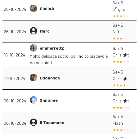
6a+.5
Giulia4
26-10-2024
3° giro
6a+.5
Marc
26-10-2024
N.D.
emmerre02
6a+.4
16-10-2024
On-sight
Molto delicata sotto, poi molto piacevole
da acciaiati
6a+.5
EdoardoS
12-10-2024
On-sight
6a+.3
Simonee
06-10-2024
On-sight
6a+.5
Il Tucumano
06-10-2024
Flash
6a+.5