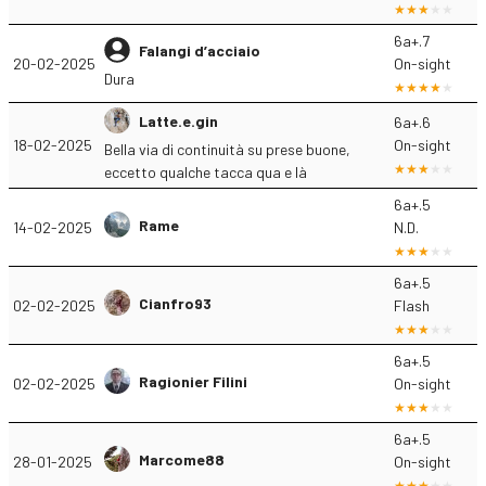
6a+.7
Falangi d’acciaio
20-02-2025
On-sight
Dura
Latte.e.gin
6a+.6
18-02-2025
On-sight
Bella via di continuità su prese buone,
eccetto qualche tacca qua e là
6a+.5
Rame
14-02-2025
N.D.
6a+.5
Cianfro93
02-02-2025
Flash
6a+.5
Ragionier Filini
02-02-2025
On-sight
6a+.5
Marcome88
28-01-2025
On-sight