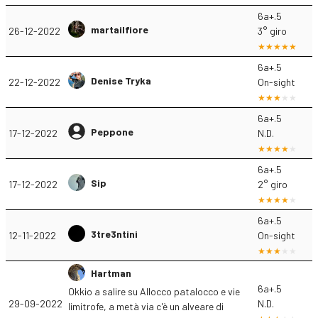
6a+.5
martailfiore
26-12-2022
3° giro
6a+.5
Denise Tryka
22-12-2022
On-sight
6a+.5
Peppone
17-12-2022
N.D.
6a+.5
Sip
17-12-2022
2° giro
6a+.5
3tre3ntini
12-11-2022
On-sight
Hartman
6a+.5
Okkio a salire su Allocco patalocco e vie
29-09-2022
N.D.
limitrofe, a metà via c'è un alveare di