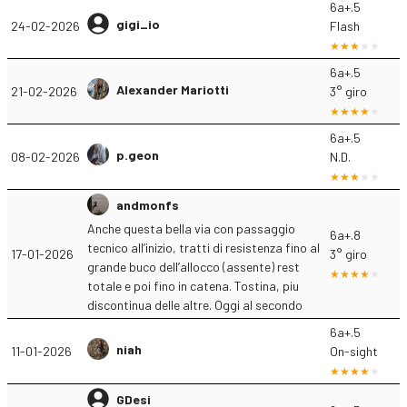
6a+.5
gigi_io
24-02-2026
Flash
6a+.5
Alexander Mariotti
21-02-2026
3° giro
6a+.5
p.geon
08-02-2026
N.D.
andmonfs
Anche questa bella via con passaggio
6a+.8
tecnico all’inizio, tratti di resistenza fino al
17-01-2026
3° giro
grande buco dell’allocco (assente) rest
totale e poi fino in catena. Tostina, piu
discontinua delle altre. Oggi al secondo
6a+.5
niah
11-01-2026
On-sight
GDesi