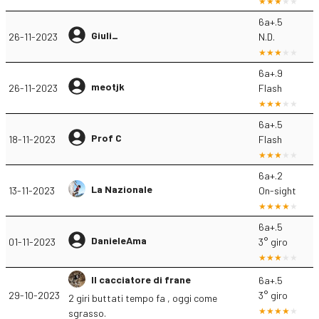
6a+.5
Giuli_
26-11-2023
N.D.
6a+.9
meotjk
26-11-2023
Flash
6a+.5
Prof C
18-11-2023
Flash
6a+.2
La Nazionale
13-11-2023
On-sight
6a+.5
DanieleAma
01-11-2023
3° giro
Il cacciatore di frane
6a+.5
29-10-2023
3° giro
2 giri buttati tempo fa , oggi come
sgrasso.