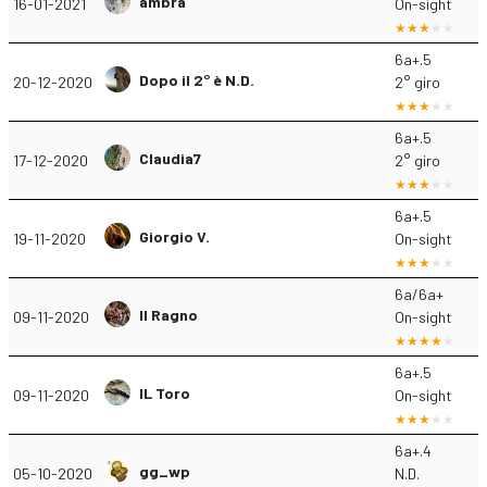
ambra
16-01-2021
On-sight
6a+.5
Dopo il 2° è N.D.
20-12-2020
2° giro
6a+.5
Claudia7
17-12-2020
2° giro
6a+.5
Giorgio V.
19-11-2020
On-sight
6a/6a+
Il Ragno
09-11-2020
On-sight
6a+.5
IL Toro
09-11-2020
On-sight
6a+.4
gg_wp
05-10-2020
N.D.