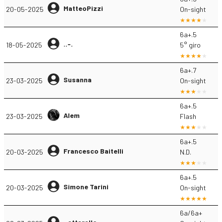
MatteoPizzi
20-05-2025
On-sight
6a+.5
..-.
18-05-2025
5° giro
6a+.7
Susanna
23-03-2025
On-sight
6a+.5
Alem
23-03-2025
Flash
6a+.5
Francesco Baitelli
20-03-2025
N.D.
6a+.5
Simone Tarini
20-03-2025
On-sight
6a/6a+