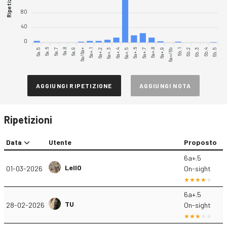
Ripetizioni
80
40
0
6a.5
6a.6
6a.7
6a.9
6a/6a+
6a+.1
6a+.2
6a+.3
6a+.4
6a+.6
6a+.7
6a+.8
6a+.9
6a+/6b
6b.1
6b.3
6b.4
6b.5
6a.8
6a+.5
6b.2
AGGIUNGI RIPETIZIONE
AGGIUNGI NOTA
Ripetizioni
Data
Utente
Proposto
6a+.5
Lell0
01-03-2026
On-sight
6a+.5
TU
28-02-2026
On-sight