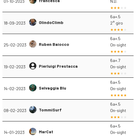
francesca
01-10-2023
N.D.
6a+.5
OlindoClimb
18-09-2023
2° giro
6a+.5
Ruben Baiocco
25-02-2023
On-sight
6a+.7
Pierluigi Prestacca
19-02-2023
On-sight
6a+.5
Selvaggia Blu
14-02-2023
On-sight
6a+.5
TommiSurf
08-02-2023
On-sight
6a+.5
MarCat
14-01-2023
On-sight