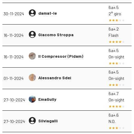
6a+.5
damat-le
30-11-2024
2° giro
6a+.2
Giacomo Stroppa
16-11-2024
Flash
6a+.5
Il Compressor (Pidam)
16-11-2024
On-sight
6a+.5
Alessandro Sdei
01-11-2024
On-sight
6a+.7
EmaGully
27-10-2024
On-sight
6a+.6
Silviagalli
27-10-2024
N.D.