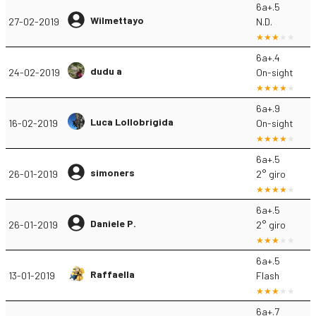
6a+.5
Wilmettayo
27-02-2019
N.D.
6a+.4
dudu a
24-02-2019
On-sight
6a+.9
Luca Lollobrigida
16-02-2019
On-sight
6a+.5
simoners
26-01-2019
2° giro
6a+.5
Daniele P.
26-01-2019
2° giro
6a+.5
Raffaella
13-01-2019
Flash
6a+.7