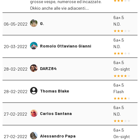
grosse vespe, numerose ed incazzate.
Okkio anche alle vie adiacenti....
6a+.5
G.
06-05-2022
N.D.
6a+.5
Romolo Ottaviano Gianni
20-03-2022
N.D.
6a+.5
DARZ84
28-02-2022
On-sight
6a+.5
Thomas Blake
28-02-2022
Flash
6a+.5
Carlos Santana
27-02-2022
N.D.
6a+.5
Alessandro Papa
27-02-2022
On-sight