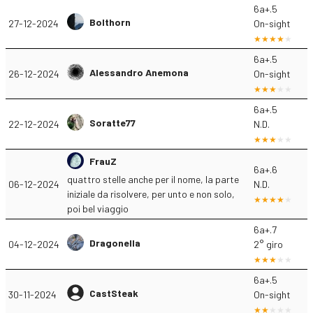
6a+.5
Bolthorn
27-12-2024
On-sight
6a+.5
Alessandro Anemona
26-12-2024
On-sight
6a+.5
Soratte77
22-12-2024
N.D.
FrauZ
6a+.6
quattro stelle anche per il nome, la parte
06-12-2024
N.D.
iniziale da risolvere, per unto e non solo,
poi bel viaggio
6a+.7
Dragonella
04-12-2024
2° giro
6a+.5
CastSteak
30-11-2024
On-sight