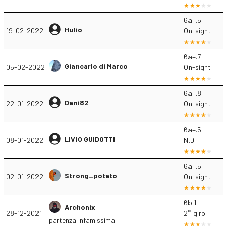
6a+.5
Hulio
19-02-2022
On-sight
6a+.7
Giancarlo di Marco
05-02-2022
On-sight
6a+.8
Dani82
22-01-2022
On-sight
6a+.5
LIVIO GUIDOTTI
08-01-2022
N.D.
6a+.5
Strong_potato
02-01-2022
On-sight
6b.1
Archonix
28-12-2021
2° giro
partenza infamissima