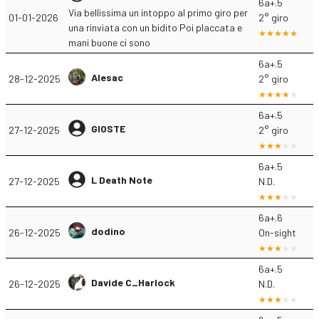
6a+.5
Via bellissima un intoppo al primo giro per
01-01-2026
2° giro
una rinviata con un bidito Poi placcata e
mani buone ci sono
6a+.5
Alesac
28-12-2025
2° giro
6a+.5
GIOSTE
27-12-2025
2° giro
6a+.5
L Death Note
27-12-2025
N.D.
6a+.6
dodino
26-12-2025
On-sight
6a+.5
Davide C_Harlock
26-12-2025
N.D.