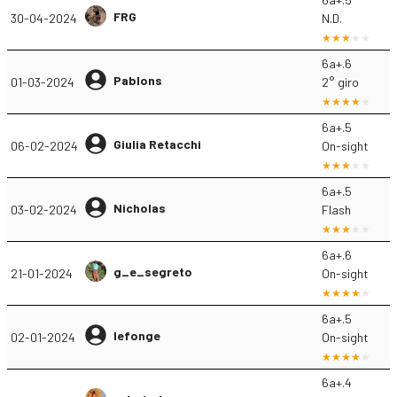
FRG
30-04-2024
N.D.
6a+.6
Pablons
01-03-2024
2° giro
6a+.5
Giulia Retacchi
06-02-2024
On-sight
6a+.5
Nicholas
03-02-2024
Flash
6a+.6
g_e_segreto
21-01-2024
On-sight
6a+.5
lefonge
02-01-2024
On-sight
6a+.4