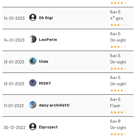
6a+.5
Oh Gigi
14-01-2023
4° giro
6a+.5
LeoPerin
14-01-2023
On-sight
6a+.5
tilde
13-01-2023
On-sight
6a+.5
MISKY
13-01-2023
On-sight
6a+.5
dany archilletti
11-01-2023
Flash
6a+.8
Elproject
30-12-2022
On-sight