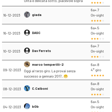
Unta e delicata sotto, piacevole sopra
6a+.7
giada
16-12-2023
On-sight
6a+.5
DASC
16-12-2023
On-sight
6a+.7
Dav Ferrets
10-12-2023
On-sight
marco temperilli-2
6a+.8
09-12-2023
4° giro
Oggi al terzo giro. La provai senza
successo a gennaio 2017...😁
6a+.8
C.Calboni
08-12-2023
On-sight
6a+.5
b0b
04-12-2023
On-sight