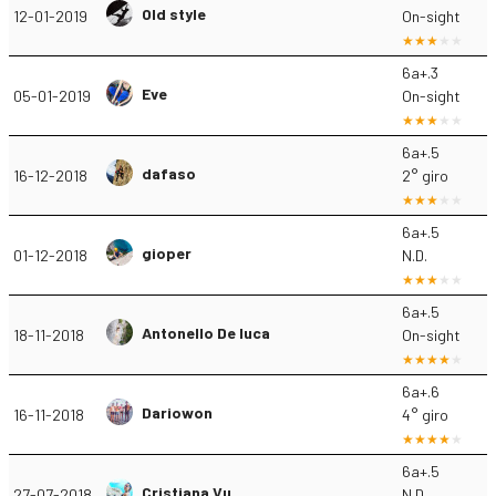
Old style
12-01-2019
On-sight
6a+.3
Eve
05-01-2019
On-sight
6a+.5
dafaso
16-12-2018
2° giro
6a+.5
gioper
01-12-2018
N.D.
6a+.5
Antonello De luca
18-11-2018
On-sight
6a+.6
Dariowon
16-11-2018
4° giro
6a+.5
Cristiana Vu
27-07-2018
N.D.