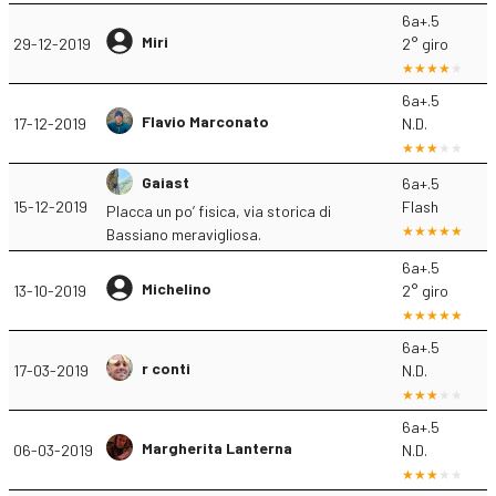
6a+.5
Miri
29-12-2019
2° giro
6a+.5
Flavio Marconato
17-12-2019
N.D.
Gaiast
6a+.5
15-12-2019
Flash
Placca un po’ fisica, via storica di
Bassiano meravigliosa.
6a+.5
Michelino
13-10-2019
2° giro
6a+.5
r conti
17-03-2019
N.D.
6a+.5
Margherita Lanterna
06-03-2019
N.D.