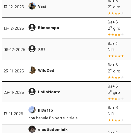
6a+.5
Vasi
13-12-2025
2° giro
6a+.5
Rimpampa
13-12-2025
2° giro
6a+.3
XR1
09-12-2025
N.D.
6a+.5
WildZed
23-11-2025
2° giro
6a+.6
LolloMonte
23-11-2025
3° giro
6a+.8
Il Baffo
17-11-2025
N.D.
non banale 6b parte iniziale
elasticdominik
6a+.5