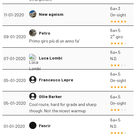
6a+.3
New ageism
11-01-2020
On-sight
6a+.5
Petro
09-01-2020
2° giro
Primo giro più di un anno fa'
6a+.5
Luca Lombi
07-01-2020
N.D.
6a+.5
Francesco Lepre
05-01-2020
On-sight
Ollie Barker
6a+.5
05-01-2020
On-sight
Cool route, hard for grade and sharp
though. Not the nicest warmup
6a+.5
Fenrir
01-01-2020
N.D.