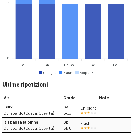
1
0
6a+
6b
6b/6b+
6c
6c+
Onsight
Flash
Rotpunkt
Ultime ripetizioni
Via
Grado
Note
Felix
6c
On-sight
Collepardo (Cueva, Cuevita)
6c.5
Riabassa la pinna
6b
Flash
Collepardo (Cueva, Cuevita)
6b.5