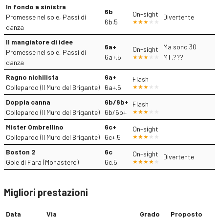
In fondo a sinistra
6b
On-sight
Promesse nel sole, Passi di
Divertente
6b.5
danza
Il mangiatore di idee
6a+
Ma sono 30
On-sight
Promesse nel sole, Passi di
6a+.5
MT.???
danza
Ragno nichilista
6a+
Flash
Collepardo (Il Muro del Brigante)
6a+.5
Doppia canna
6b/6b+
Flash
Collepardo (Il Muro del Brigante)
6b/6b+
Mister Ombrellino
6c+
On-sight
Collepardo (Il Muro del Brigante)
6c+.5
Boston 2
6c
On-sight
Divertente
Gole di Fara (Monastero)
6c.5
Migliori prestazioni
Data
Via
Grado
Proposto