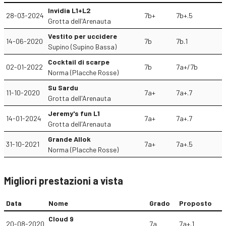
Invidia L1+L2
28-03-2024
7b+
7b+.5
Grotta dell'Arenauta
Vestito per uccidere
14-06-2020
7b
7b.1
Supino (Supino Bassa)
Cocktail di scarpe
02-01-2022
7b
7a+/7b
Norma (Placche Rosse)
Su Sardu
11-10-2020
7a+
7a+.7
Grotta dell'Arenauta
Jeremy's fun L1
14-01-2024
7a+
7a+.7
Grotta dell'Arenauta
Grande Allok
31-10-2021
7a+
7a+.5
Norma (Placche Rosse)
Migliori prestazioni a vista
Data
Nome
Grado
Proposto
Cloud 9
20-08-2020
7a
7a+.1