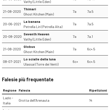
Vathy (Little Eden)
Thimari
21-08-2020
7a
7a.5
Ghost Kitchen (Main)
La banana
20-06-2021
7a
7a.5
Petrella Liri (Petrella Alta)
Seventh Heaven
20-08-2020
7a
7a.1
Vathy (Little Eden)
Globus
21-08-2020
7a
6c+.5
Ghost Kitchen (Main)
Lo scialle della luna
08-07-2021
6c+
6c+.5
Ulassai (Torre dei Venti)
Falesie più frequentate
Regione
Falesia
Ripetizioni
Lazio -
Grotta dell'Arenauta
14
Italia