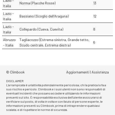
Lazio -
Norma (Placche Rosse)
13
Italia
Lazio -
Bassiano (Scoglio dell'Araguna)
12
Italia
Lazio -
Collepardo (Cueva, Cuevita)
8
Italia
Abruzzo
Tagliacozzo (Estrema sinistra, Grande tetto,
6
- Italia
Scudo centrale, Estrema destra)
© Climbook
Aggiornamenti
|
Assistenza
DISCLAIMER
L'arrampicata è un'attività potenzialmente pericolosa, chi la pratica lo fa a
suo rischio e pericolo. Climbook e i suoi utenti non sono responsabili di
eventuali incidenti che possano accadere utilizzando le informazioni
presenti sul sito. È responsabilità esclusiva dell'utente assicurarsi di
verificare sul posto, di volta in volta e con l'aiuto di persone esperte, le
informazioni presenti su Climbook, prima di intraprendere qualsiasi
scalata, e di rispettare le norme di sicurezza.