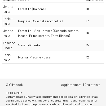
Umbria -
Ferentillo (Balcone)
18
Italia
Lazio -
Bagnaia (Colle della rocchetta)
17
Italia
Umbria -
Ferentillo - San Lorenzo (Secondo settore,
16
Italia
Masso, Primo settore, Torre Bianca)
Toscana
Sasso di Dante
15
- Italia
Lazio -
Norma (Placche Rosse)
12
Italia
© Climbook
Aggiornamenti
|
Assistenza
DISCLAIMER
L'arrampicata è un'attività potenzialmente pericolosa, chi la pratica lo fa a
suo rischio e pericolo. Climbook e i suoi utenti non sono responsabili di
eventuali incidenti che possano accadere utilizzando le informazioni