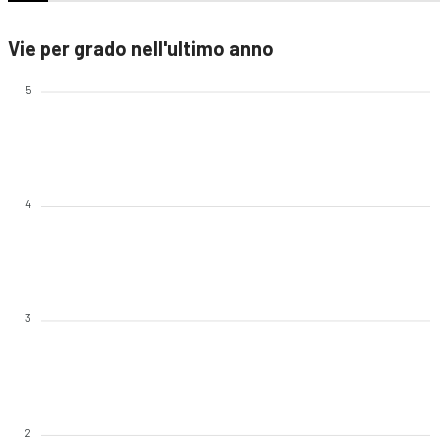
Vie per grado nell'ultimo anno
5
4
3
2