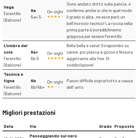
Sono andato dritto sulla pancia, e
Vega
6a
confermo anche io che in quel modo
On-sight
Ferentillo
6a+.5
il grado si alza...ne esce però un
(Balcone)
bell'incrocio tecnico! La roccia nella
prima parte è incredibilmente
gripposa per essere Ferentillo
L'ombra del
Bella bella e varia! Strapiombo su
sole
6a+
canne, poi placca a gocce e fessura
On-sight
Ferentillo
6b.5
aggettante alla fine. Di
(Balcone)
soddisfazione!
Tecnica e
tigna
6b
Passo difficile soprattutto a causa
On-sight
Ferentillo
6b/6b+
dell' unto
(Balcone)
Migliori prestazioni
Data
Via
Grado
Proposto
Passeggiando sul nero