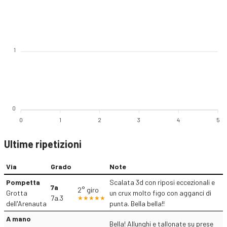
1
0
0
1
2
3
4
5
Ultime ripetizioni
Via
Grado
Note
Pompetta
Scalata 3d con riposi eccezionali e
7a
2° giro
Grotta
un crux molto figo con agganci di
7a.3
dell'Arenauta
punta. Bella bella!!
A mano
Bella! Allunghi e tallonate su prese