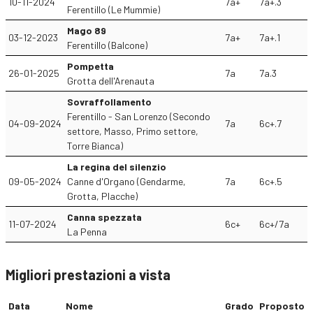
10-11-2024
7a+
7a+.3
Ferentillo (Le Mummie)
Mago 89
03-12-2023
7a+
7a+.1
Ferentillo (Balcone)
Pompetta
26-01-2025
7a
7a.3
Grotta dell'Arenauta
Sovraffollamento
Ferentillo - San Lorenzo (Secondo
04-09-2024
7a
6c+.7
settore, Masso, Primo settore,
Torre Bianca)
La regina del silenzio
09-05-2024
Canne d'Organo (Gendarme,
7a
6c+.5
Grotta, Placche)
Canna spezzata
11-07-2024
6c+
6c+/7a
La Penna
Migliori prestazioni a vista
Data
Nome
Grado
Proposto