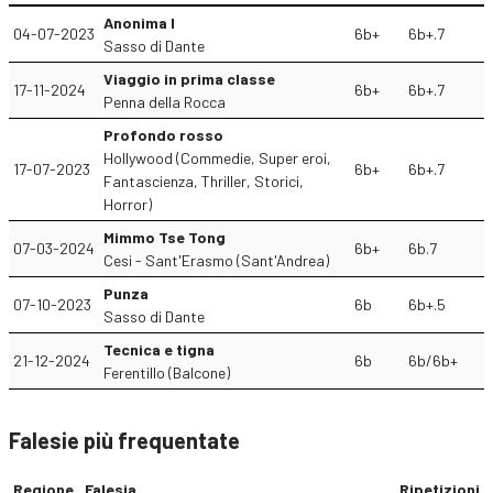
Anonima I
04-07-2023
6b+
6b+.7
Sasso di Dante
Viaggio in prima classe
17-11-2024
6b+
6b+.7
Penna della Rocca
Profondo rosso
Hollywood (Commedie, Super eroi,
17-07-2023
6b+
6b+.7
Fantascienza, Thriller, Storici,
Horror)
Mimmo Tse Tong
07-03-2024
6b+
6b.7
Cesi - Sant'Erasmo (Sant'Andrea)
Punza
07-10-2023
6b
6b+.5
Sasso di Dante
Tecnica e tigna
21-12-2024
6b
6b/6b+
Ferentillo (Balcone)
Falesie più frequentate
Regione
Falesia
Ripetizioni