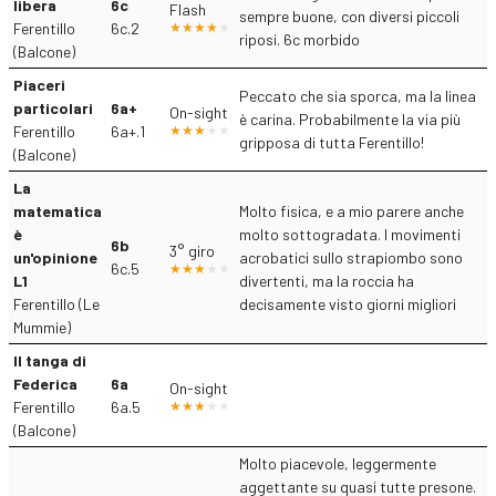
libera
6c
Flash
sempre buone, con diversi piccoli
Ferentillo
6c.2
riposi. 6c morbido
(Balcone)
Piaceri
Peccato che sia sporca, ma la linea
particolari
6a+
On-sight
è carina. Probabilmente la via più
Ferentillo
6a+.1
gripposa di tutta Ferentillo!
(Balcone)
La
matematica
Molto fisica, e a mio parere anche
è
molto sottogradata. I movimenti
6b
3° giro
un'opinione
acrobatici sullo strapiombo sono
6c.5
L1
divertenti, ma la roccia ha
Ferentillo (Le
decisamente visto giorni migliori
Mummie)
Il tanga di
Federica
6a
On-sight
Ferentillo
6a.5
(Balcone)
Molto piacevole, leggermente
aggettante su quasi tutte presone.