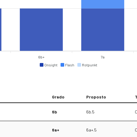
6b+
7a
Onsight
Flash
Rotpunkt
Grado
Proposto
T
6b
6b.5
O
6a+
6a+.5
O