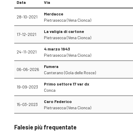
Data
Via
Merdacce
28-10-2021
Pietrasecca (Vena Cionca)
La valigia di cartone
17-12-2021
Pietrasecca (Vena Cionca)
4 marzo 1943
24-11-2021
Pietrasecca (Vena Cionca)
Fumera
06-06-2026
Canterano (Gola delle Rosce)
Primo settore 17 var dx
19-09-2023
Conca
Caro Federico
15-03-2023
Pietrasecca (Vena Cionca)
Falesie più frequentate