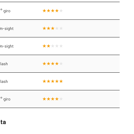
° giro
n-sight
n-sight
lash
lash
° giro
sta