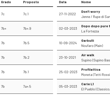
Grado
Proposto
Data
Nome
Don't worry
7c
7c.1
27-11-2022
Jenne / Rupe di Sa
Dopo dopo pure 
7b+
7b+.9
02-03-2023
La Fortezza
Garbulli
7b
7b.5
10-09-2024
Noufaro (Main)
Air walk
7b
7b.2
23-10-2021
Supino (Supino Bas
Profilattica
7b
7b.1
25-02-2023
Moneta (Tetti Ross
Carie L1
7b
7a+.5
05-03-2023
El Pueblo (Classico