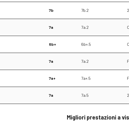
7b
7b.2
2
7a
7a.2
O
6b+
6b+.5
O
7a
7a.2
F
7a+
7a+.5
F
7a
7a.5
2
Migliori prestazioni a vi