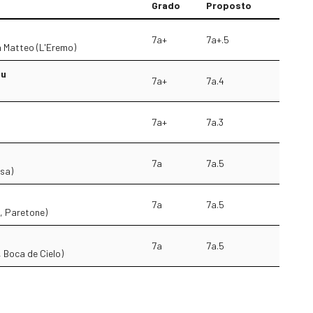
Grado
Proposto
7a+
7a+.5
n Matteo (L'Eremo)
tu
7a+
7a.4
7a+
7a.3
7a
7a.5
sa)
7a
7a.5
i, Paretone)
7a
7a.5
, Boca de Cielo)