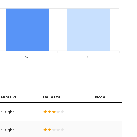
7a+
7b
entativi
Bellezza
Note
n-sight
n-sight