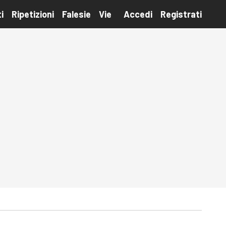
i
Ripetizioni
Falesie
Vie
Accedi
Registrati