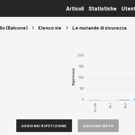
Articoli
Statistiche
Utent
llo (Balcone)
Elenco vie
Le mutande di sicurezza
200
150
Ripetizioni
100
50
0
5c+/6a
6a.1
6a.2
AGGIUNGI RIPETIZIONE
AGGIUNGI NOTA