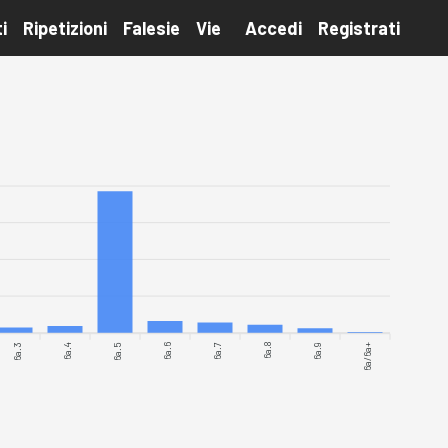
i
Ripetizioni
Falesie
Vie
Accedi
Registrati
6a.3
6a.4
6a.5
6a.6
6a.7
6a.8
6a.9
6a/6a+