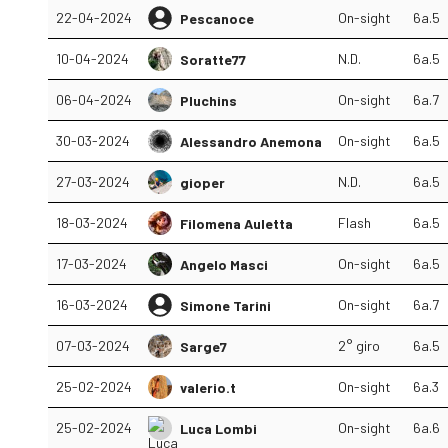
22-04-2024
On-sight
6a.5
Pescanoce
10-04-2024
N.D.
6a.5
Soratte77
06-04-2024
On-sight
6a.7
Pluchins
30-03-2024
On-sight
6a.5
Alessandro Anemona
27-03-2024
N.D.
6a.5
gioper
18-03-2024
Flash
6a.5
Filomena Auletta
17-03-2024
On-sight
6a.5
Angelo Masci
16-03-2024
On-sight
6a.7
Simone Tarini
07-03-2024
2° giro
6a.5
Sarge7
25-02-2024
On-sight
6a.3
valerio.t
25-02-2024
On-sight
6a.6
Luca Lombi