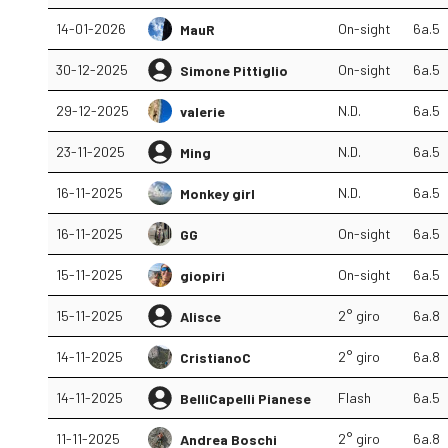
14-01-2026
On-sight
6a.5
MauR
30-12-2025
On-sight
6a.5
Simone Pittiglio
29-12-2025
N.D.
6a.5
valerie
23-11-2025
N.D.
6a.5
Ming
16-11-2025
N.D.
6a.5
Monkey girl
16-11-2025
On-sight
6a.5
GG
15-11-2025
On-sight
6a.5
giopiri
15-11-2025
2° giro
6a.8
Alisce
14-11-2025
2° giro
6a.8
CristianoC
14-11-2025
Flash
6a.5
BelliCapelli Pianese
11-11-2025
2° giro
6a.8
Andrea Boschi