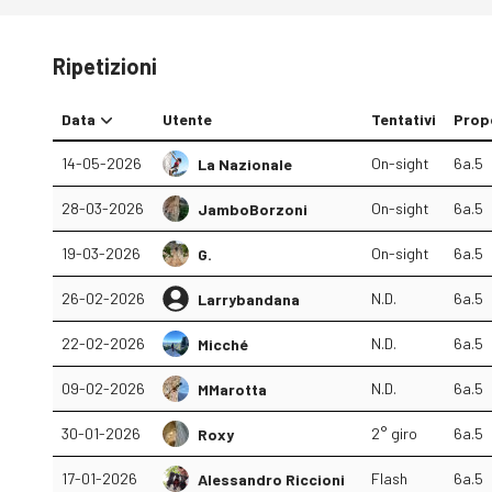
Ripetizioni
Data
Utente
Tentativi
Prop
14-05-2026
On-sight
6a.5
La Nazionale
28-03-2026
On-sight
6a.5
JamboBorzoni
19-03-2026
On-sight
6a.5
G.
26-02-2026
N.D.
6a.5
Larrybandana
22-02-2026
N.D.
6a.5
Micché
09-02-2026
N.D.
6a.5
MMarotta
30-01-2026
2° giro
6a.5
Roxy
17-01-2026
Flash
6a.5
Alessandro Riccioni