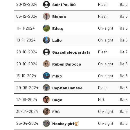
20-12-2024
Flash
6a.5
SaintPaul90
05-12-2024
Flash
6a.5
Bionda
11-11-2024
On-sight
6a.5
Edo.g
10-11-2024
On-sight
6a.5
Lullo
28-10-2024
Flash
6a.7
Gazzellaleopardata
20-10-2024
On-sight
6a.5
Ruben Baiocco
13-10-2024
On-sight
6a.5
m1k3
29-09-2024
Flash
6a.5
Capitan Danese
17-06-2024
N.D.
6a.5
Dago
30-04-2024
On-sight
6a.5
FRG
25-04-2024
On-sight
6a.5
Monkey girl🐒