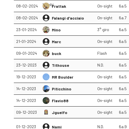
08-02-2024
On-sight
6a.5
Frattak
08-02-2024
On-sight
6a.7
Falangi d’acciaio
23-01-2024
3° giro
6a.5
Mino
21-01-2024
On-sight
6a.5
Marc
09-01-2024
Flash
6a.5
buck
23-12-2023
N.D.
6a.5
Tithouse
19-12-2023
On-sight
6a.5
MR Boulder
14-12-2023
On-sight
6a.5
Piticchino
14-12-2023
On-sight
6a.5
Flavio88
09-12-2023
On-sight
6a.5
Jguelfo
01-12-2023
N.D.
6a.9
Nami