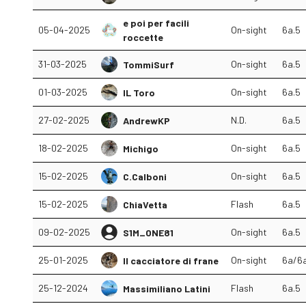
e poi per facili
05-04-2025
On-sight
6a.5
roccette
31-03-2025
On-sight
6a.5
TommiSurf
01-03-2025
On-sight
6a.5
IL Toro
27-02-2025
N.D.
6a.5
AndrewKP
18-02-2025
On-sight
6a.5
Michigo
15-02-2025
On-sight
6a.5
C.Calboni
15-02-2025
Flash
6a.5
ChiaVetta
09-02-2025
On-sight
6a.5
S1M_ONE81
25-01-2025
On-sight
6a/6
Il cacciatore di frane
25-12-2024
Flash
6a.5
Massimiliano Latini