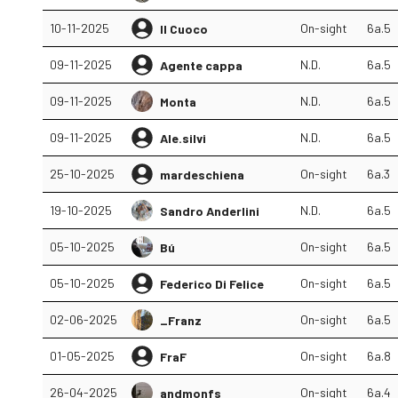
10-11-2025
On-sight
6a.5
Il Cuoco
09-11-2025
N.D.
6a.5
Agente cappa
09-11-2025
N.D.
6a.5
Monta
09-11-2025
N.D.
6a.5
Ale.silvi
25-10-2025
On-sight
6a.3
mardeschiena
19-10-2025
N.D.
6a.5
Sandro Anderlini
05-10-2025
On-sight
6a.5
Bú
05-10-2025
On-sight
6a.5
Federico Di Felice
02-06-2025
On-sight
6a.5
_Franz
01-05-2025
On-sight
6a.8
FraF
26-04-2025
On-sight
6a.4
andmonfs