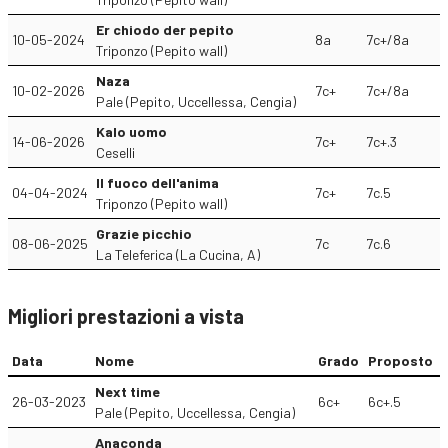
Er chiodo der pepito
10-05-2024
8a
7c+/8a
Triponzo (Pepito wall)
Naza
10-02-2026
7c+
7c+/8a
Pale (Pepito, Uccellessa, Cengia)
Kalo uomo
14-06-2026
7c+
7c+.3
Ceselli
Il fuoco dell'anima
04-04-2024
7c+
7c.5
Triponzo (Pepito wall)
Grazie picchio
08-06-2025
7c
7c.6
La Teleferica (La Cucina, A)
Migliori prestazioni a vista
Data
Nome
Grado
Proposto
Next time
26-03-2023
6c+
6c+.5
Pale (Pepito, Uccellessa, Cengia)
Anaconda