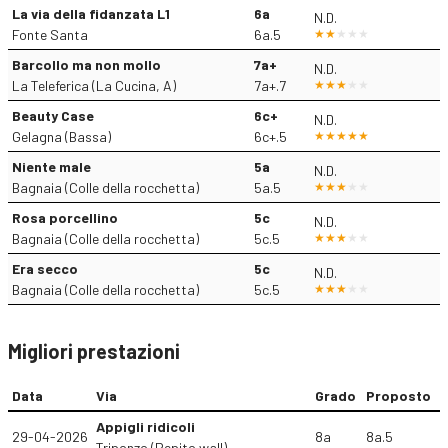
La via della fidanzata L1
6a
N.D.
Fonte Santa
6a.5
Barcollo ma non mollo
7a+
N.D.
La Teleferica (La Cucina, A)
7a+.7
Beauty Case
6c+
N.D.
Gelagna (Bassa)
6c+.5
Niente male
5a
N.D.
Bagnaia (Colle della rocchetta)
5a.5
Rosa porcellino
5c
N.D.
Bagnaia (Colle della rocchetta)
5c.5
Era secco
5c
N.D.
Bagnaia (Colle della rocchetta)
5c.5
Migliori prestazioni
Data
Via
Grado
Proposto
Appigli ridicoli
29-04-2026
8a
8a.5
Triponzo (Pepito wall)