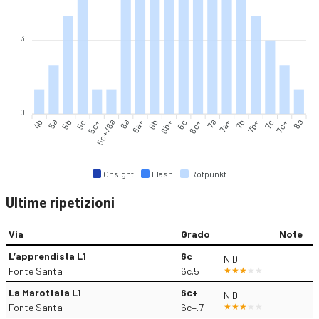
3
0
4b
5a
5b
5c
5c+
5c+/6a
6a
6a+
6b
6c
6c+
7a
7a+
7b
7b+
7c
7c+
8a
6b+
Onsight
Flash
Rotpunkt
Ultime ripetizioni
Via
Grado
Note
L’apprendista L1
6c
N.D.
Fonte Santa
6c.5
La Marottata L1
6c+
N.D.
Fonte Santa
6c+.7