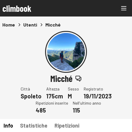
climbook
Home
Utenti
Micché
Micché
Città
Altezza
Sesso
Registrato
Spoleto
175cm
M
19/11/2023
Ripetizioni inserite
Nell'ultimo anno
485
115
Info
Statistiche
Ripetizioni