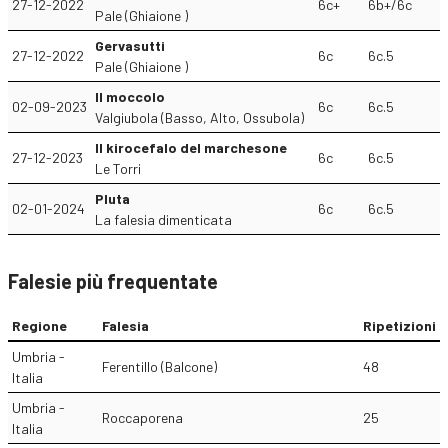
27-12-2022
6c+
6b+/6c
Pale (Ghiaione )
Gervasutti
27-12-2022
6c
6c.5
Pale (Ghiaione )
Il moccolo
02-09-2023
6c
6c.5
Valgiubola (Basso, Alto, Ossubola)
Il kirocefalo del marchesone
27-12-2023
6c
6c.5
Le Torri
Pluta
02-01-2024
6c
6c.5
La falesia dimenticata
Falesie più frequentate
Regione
Falesia
Ripetizioni
Umbria -
Ferentillo (Balcone)
48
Italia
Umbria -
Roccaporena
25
Italia