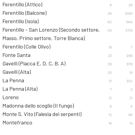
Ferentillo (Attico)
8
28
Ferentillo (Balcone)
93
5691
Ferentillo (Isola)
62
1944
Ferentillo - San Lorenzo (Secondo settore,
50
2176
Masso, Primo settore, Torre Bianca)
Ferentilo (Colle Olivo)
19
7
Fonte Santa
23
299
Gavelli (Placca E, D, C, B, A)
39
878
Gavelli (Alta)
20
19
La Penna
31
302
La Penna (Alta)
7
0
Loreno
12
21
Madonna dello scoglio (Il fungo)
8
5
Monte S. Vito (Falesia dei serpenti)
12
66
Montefranco
16
14