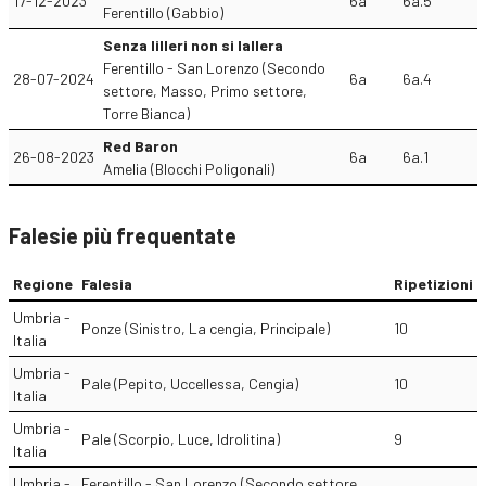
17-12-2023
6a
6a.5
Ferentillo (Gabbio)
Senza lilleri non si lallera
Ferentillo - San Lorenzo (Secondo
28-07-2024
6a
6a.4
settore, Masso, Primo settore,
Torre Bianca)
Red Baron
26-08-2023
6a
6a.1
Amelia (Blocchi Poligonali)
Falesie più frequentate
Regione
Falesia
Ripetizioni
Umbria -
Ponze (Sinistro, La cengia, Principale)
10
Italia
Umbria -
Pale (Pepito, Uccellessa, Cengia)
10
Italia
Umbria -
Pale (Scorpio, Luce, Idrolitina)
9
Italia
Umbria -
Ferentillo - San Lorenzo (Secondo settore,