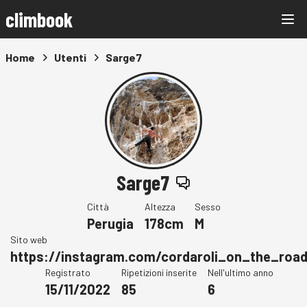
climbook
Home
Utenti
Sarge7
Sarge7
Città
Altezza
Sesso
Perugia
178cm
M
Sito web
https://instagram.com/cordaroli_on_the_roa
Registrato
Ripetizioni inserite
Nell'ultimo anno
15/11/2022
85
6