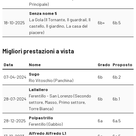
Principale)
Senza nome 5
La Gola (Il Tornante, Il guardrail, Il
18-10-2025
6b+
6b.5
castello, Il giardino, La casa del
piacere)
Migliori prestazioni a vista
Data
Nome
Grado
Proposto
Sugo
07-04-2024
6b
6b.2
Rio Vitoschio (Panchina)
Lallallero
Ferentillo - San Lorenzo (Secondo
28-07-2024
6b
6b.1
settore, Masso, Primo settore,
Torre Bianca)
Polpastrillo
28-12-2025
6a
6a.5
Ferentillo (Gabbio)
Alfredo Alfredo L1