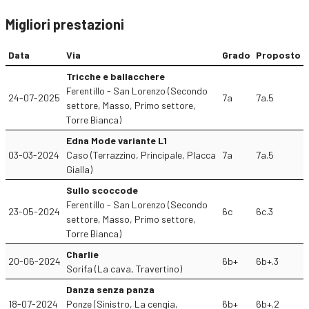
Migliori prestazioni
Data
Via
Grado
Proposto
Tricche e ballacchere
Ferentillo - San Lorenzo (Secondo
24-07-2025
7a
7a.5
settore, Masso, Primo settore,
Torre Bianca)
Edna Mode variante L1
03-03-2024
Caso (Terrazzino, Principale, Placca
7a
7a.5
Gialla)
Sullo scoccode
Ferentillo - San Lorenzo (Secondo
23-05-2024
6c
6c.3
settore, Masso, Primo settore,
Torre Bianca)
Charlie
20-06-2024
6b+
6b+.3
Sorifa (La cava, Travertino)
Danza senza panza
18-07-2024
Ponze (Sinistro, La cengia,
6b+
6b+.2