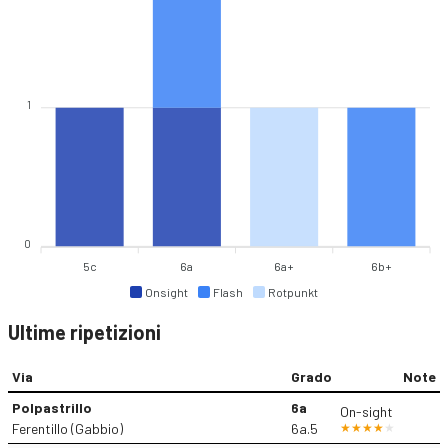
1
0
5c
6a
6a+
6b+
Onsight
Flash
Rotpunkt
Ultime ripetizioni
Via
Grado
Note
Polpastrillo
6a
On-sight
Ferentillo (Gabbio)
6a.5