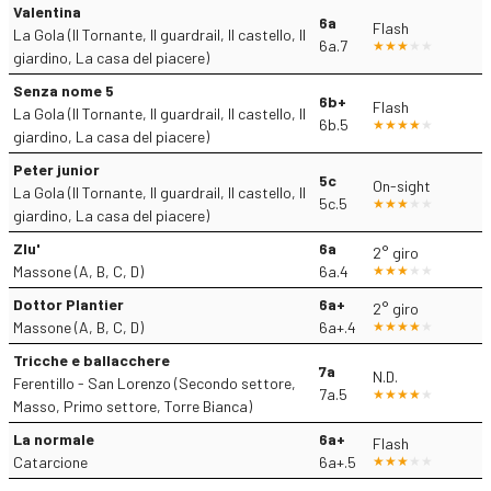
Valentina
6a
Flash
La Gola (Il Tornante, Il guardrail, Il castello, Il
6a.7
giardino, La casa del piacere)
Senza nome 5
6b+
Flash
La Gola (Il Tornante, Il guardrail, Il castello, Il
6b.5
giardino, La casa del piacere)
Peter junior
5c
On-sight
La Gola (Il Tornante, Il guardrail, Il castello, Il
5c.5
giardino, La casa del piacere)
Zlu'
6a
2° giro
Massone (A, B, C, D)
6a.4
Dottor Plantier
6a+
2° giro
Massone (A, B, C, D)
6a+.4
Tricche e ballacchere
7a
N.D.
Ferentillo - San Lorenzo (Secondo settore,
7a.5
Masso, Primo settore, Torre Bianca)
La normale
6a+
Flash
Catarcione
6a+.5