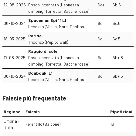
12-08-2025
Bosco Incantato (Leonessa
6c+
6b.6
climbing, Torretta, Bacche rosse)
Spaceman Spiff L1
06-10-2024
6c
6c.5
Leonidio (Venus, Mars, Phobos)
Paride
18-03-2025
6c
6c.5
Triponzo (Pepito wall)
Raggio di sole
17-08-2025
Bosco Incantato (Leonessa
6c
6b+.8
climbing, Torretta, Bacche rosse)
Boubouki L1
06-10-2024
6c
6b+.5
Leonidio (Venus, Mars, Phobos)
Falesie più frequentate
Regione
Falesia
Ripetizioni
Umbria -
Ferentillo (Balcone)
19
Italia