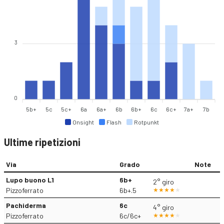
3
0
5b+
5c
5c+
6a
6a+
6b
6b+
6c
6c+
7a+
7b
Onsight
Flash
Rotpunkt
Ultime ripetizioni
Via
Grado
Note
Lupo buono L1
6b+
2° giro
Pizzoferrato
6b+.5
Pachiderma
6c
4° giro
Pizzoferrato
6c/6c+