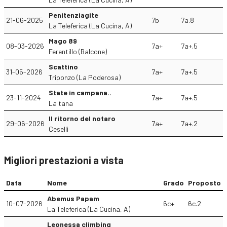
Penitenziagite
21-06-2025
7b
7a.8
La Teleferica (La Cucina, A)
Mago 89
08-03-2026
7a+
7a+.5
Ferentillo (Balcone)
Scattino
31-05-2026
7a+
7a+.5
Triponzo (La Poderosa)
State in campana..
23-11-2024
7a+
7a+.5
La tana
Il ritorno del notaro
29-06-2026
7a+
7a+.2
Ceselli
Migliori prestazioni a vista
Data
Nome
Grado
Proposto
Abemus Papam
10-07-2026
6c+
6c.2
La Teleferica (La Cucina, A)
Leonessa climbing