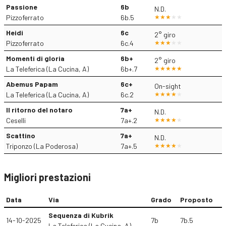
Passione
6b
N.D.
Pizzoferrato
6b.5
Heidi
6c
2° giro
Pizzoferrato
6c.4
Momenti di gloria
6b+
2° giro
La Teleferica (La Cucina, A)
6b+.7
Abemus Papam
6c+
On-sight
La Teleferica (La Cucina, A)
6c.2
Il ritorno del notaro
7a+
N.D.
Ceselli
7a+.2
Scattino
7a+
N.D.
Triponzo (La Poderosa)
7a+.5
Migliori prestazioni
Data
Via
Grado
Proposto
Sequenza di Kubrik
14-10-2025
7b
7b.5
La Teleferica (La Cucina, A)