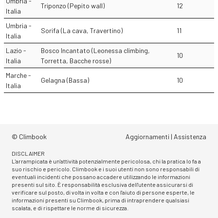
Umbria -
Triponzo (Pepito wall)
12
Italia
Umbria -
Sorifa (La cava, Travertino)
11
Italia
Lazio -
Bosco Incantato (Leonessa climbing,
10
Italia
Torretta, Bacche rosse)
Marche -
Gelagna (Bassa)
10
Italia
© Climbook
Aggiornamenti
|
Assistenza
DISCLAIMER
L'arrampicata è un'attività potenzialmente pericolosa, chi la pratica lo fa a
suo rischio e pericolo. Climbook e i suoi utenti non sono responsabili di
eventuali incidenti che possano accadere utilizzando le informazioni
presenti sul sito. È responsabilità esclusiva dell'utente assicurarsi di
verificare sul posto, di volta in volta e con l'aiuto di persone esperte, le
informazioni presenti su Climbook, prima di intraprendere qualsiasi
scalata, e di rispettare le norme di sicurezza.