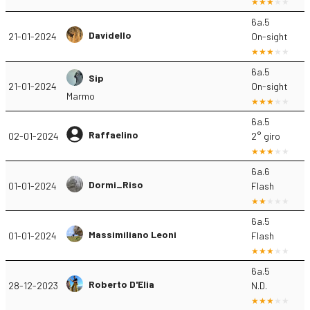
6a.5
Davidello
21-01-2024
On-sight
6a.5
Sip
21-01-2024
On-sight
Marmo
6a.5
Raffaelino
02-01-2024
2° giro
6a.6
Dormi_Riso
01-01-2024
Flash
6a.5
Massimiliano Leoni
01-01-2024
Flash
6a.5
Roberto D'Elia
28-12-2023
N.D.