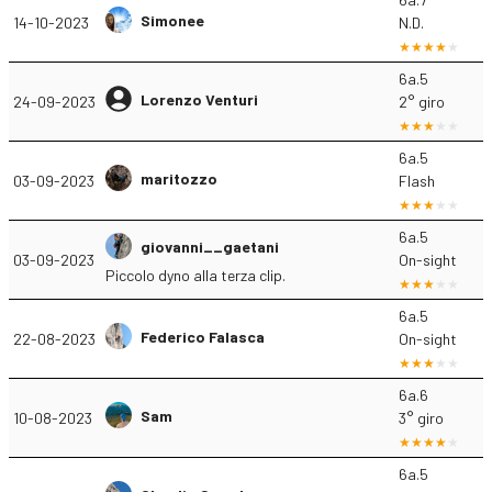
Simonee
14-10-2023
N.D.
6a.5
Lorenzo Venturi
24-09-2023
2° giro
6a.5
maritozzo
03-09-2023
Flash
6a.5
giovanni__gaetani
03-09-2023
On-sight
Piccolo dyno alla terza clip.
6a.5
Federico Falasca
22-08-2023
On-sight
6a.6
Sam
10-08-2023
3° giro
6a.5