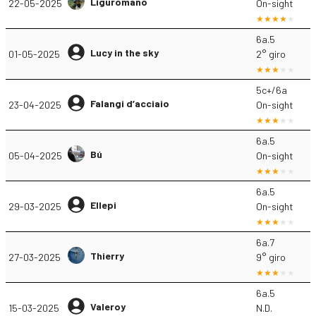
Liguromano
22-05-2025
On-sight
6a.5
Lucy in the sky
01-05-2025
2° giro
5c+/6a
Falangi d’acciaio
23-04-2025
On-sight
6a.5
Bú
05-04-2025
On-sight
6a.5
Ellepi
29-03-2025
On-sight
6a.7
Thierry
27-03-2025
9° giro
6a.5
Valeroy
15-03-2025
N.D.