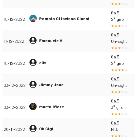
6a.5
Romolo Ottaviano Gianni
15-12-2022
2° giro
6a.5
Emanuele V
11-12-2022
On-sight
6a.5
elis.
10-12-2022
2° giro
6a.5
Jimmy Jane
03-12-2022
On-sight
6a.5
martailfiore
03-12-2022
3° giro
6a.5
Oh Gigi
26-11-2022
N.D.