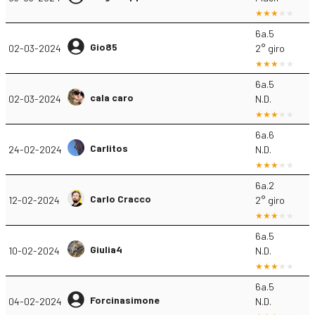
6a.5
Gio85
02-03-2024
2° giro
6a.5
cala caro
02-03-2024
N.D.
6a.6
Carlitos
24-02-2024
N.D.
6a.2
Carlo Cracco
12-02-2024
2° giro
6a.5
Giulia4
10-02-2024
N.D.
6a.5
Forcinasimone
04-02-2024
N.D.