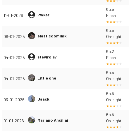
6a.5
Pwker
11-01-2026
Flash
6a.5
elasticdominik
06-01-2026
On-sight
6a.2
stevirdis/
04-01-2026
Flash
6a.5
Little one
04-01-2026
On-sight
6a.6
Jaack
03-01-2026
On-sight
6a.5
Mariano Ancillai
01-01-2026
On-sight