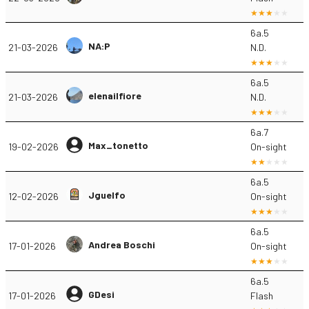
6a.5
NA:P
21-03-2026
N.D.
6a.5
elenailfiore
21-03-2026
N.D.
6a.7
Max_tonetto
19-02-2026
On-sight
6a.5
Jguelfo
12-02-2026
On-sight
6a.5
Andrea Boschi
17-01-2026
On-sight
6a.5
GDesi
17-01-2026
Flash