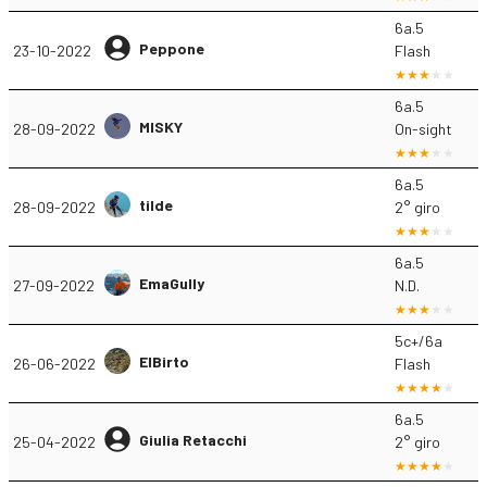
6a.5
Peppone
23-10-2022
Flash
6a.5
MISKY
28-09-2022
On-sight
6a.5
tilde
28-09-2022
2° giro
6a.5
EmaGully
27-09-2022
N.D.
5c+/6a
ElBirto
26-06-2022
Flash
6a.5
Giulia Retacchi
25-04-2022
2° giro