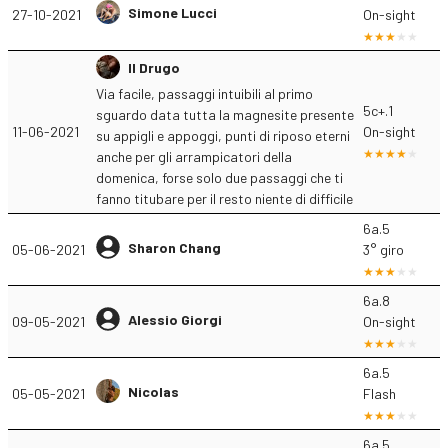
Simone Lucci
27-10-2021
On-sight
Il Drugo
Via facile, passaggi intuibili al primo
5c+.1
sguardo data tutta la magnesite presente
11-06-2021
On-sight
su appigli e appoggi, punti di riposo eterni
anche per gli arrampicatori della
domenica, forse solo due passaggi che ti
fanno titubare per il resto niente di difficile
6a.5
Sharon Chang
05-06-2021
3° giro
6a.8
Alessio Giorgi
09-05-2021
On-sight
6a.5
Nicolas
05-05-2021
Flash
6a.5