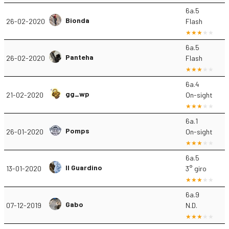
6a.5
Bionda
26-02-2020
Flash
6a.5
Panteha
26-02-2020
Flash
6a.4
gg_wp
21-02-2020
On-sight
6a.1
Pomps
26-01-2020
On-sight
6a.5
Il Guardino
13-01-2020
3° giro
6a.9
Gabo
07-12-2019
N.D.