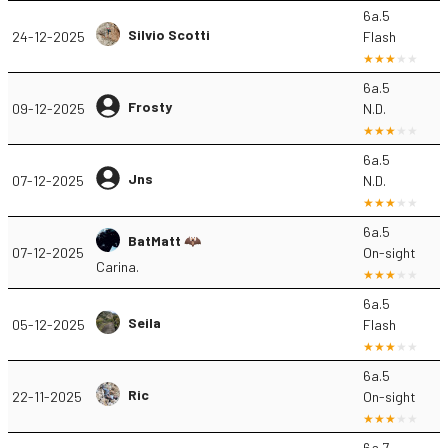
6a.5
Silvio Scotti
24-12-2025
Flash
6a.5
Frosty
09-12-2025
N.D.
6a.5
Jns
07-12-2025
N.D.
6a.5
BatMatt 🦇
07-12-2025
On-sight
Carina.
6a.5
Seila
05-12-2025
Flash
6a.5
Ric
22-11-2025
On-sight
6a.7