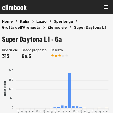
climbook
Home
Italia
Lazio
Sperlonga
Grotta dell'Arenauta
Elenco vie
Super Daytona L1
Super Daytona L1
•
6a
Ripetizioni
Grado proposto
Bellezza
313
6a.5
240
180
Ripetizioni
120
60
0
6a.1
6a.2
6a.4
6a.5
6a.6
6a.7
6a.8
6a.9
6a.3