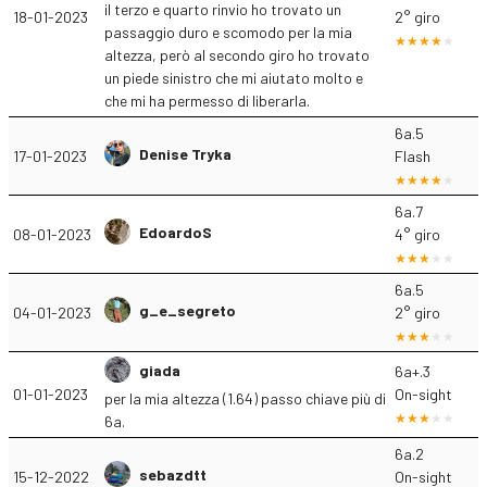
il terzo e quarto rinvio ho trovato un
18-01-2023
2° giro
passaggio duro e scomodo per la mia
altezza, però al secondo giro ho trovato
un piede sinistro che mi aiutato molto e
che mi ha permesso di liberarla.
6a.5
Denise Tryka
17-01-2023
Flash
6a.7
EdoardoS
08-01-2023
4° giro
6a.5
g_e_segreto
04-01-2023
2° giro
giada
6a+.3
01-01-2023
On-sight
per la mia altezza (1.64) passo chiave più di
6a.
6a.2
sebazdtt
15-12-2022
On-sight