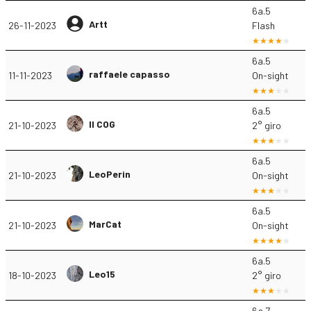
6a.5
Artt
26-11-2023
Flash
6a.5
raffaele capasso
11-11-2023
On-sight
6a.5
Il COG
21-10-2023
2° giro
6a.5
LeoPerin
21-10-2023
On-sight
6a.5
MarCat
21-10-2023
On-sight
6a.5
Leo15
18-10-2023
2° giro
6a.7