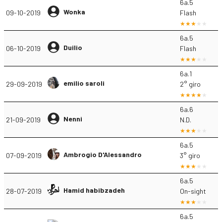
6a.5
Wonka
09-10-2019
Flash
6a.5
Duilio
06-10-2019
Flash
6a.1
emilio saroli
29-09-2019
2° giro
6a.6
Nenni
21-09-2019
N.D.
6a.5
Ambrogio D'Alessandro
07-09-2019
3° giro
6a.5
Hamid habibzadeh
28-07-2019
On-sight
6a.5