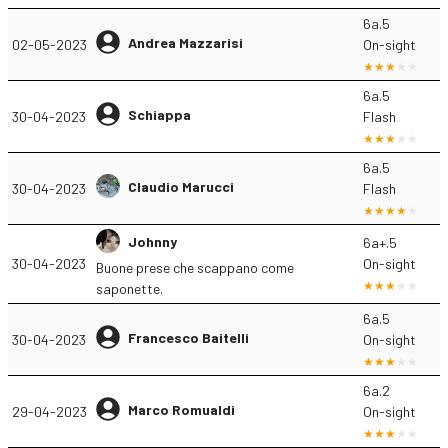
6a.5
Andrea Mazzarisi
02-05-2023
On-sight
6a.5
Schiappa
30-04-2023
Flash
6a.5
Claudio Marucci
30-04-2023
Flash
Johnny
6a+.5
30-04-2023
On-sight
Buone prese che scappano come
saponette.
6a.5
Francesco Baitelli
30-04-2023
On-sight
6a.2
Marco Romualdi
29-04-2023
On-sight