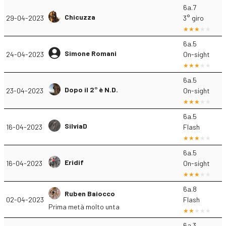
6a.7
Chicuzza
29-04-2023
3° giro
6a.5
Simone Romani
24-04-2023
On-sight
6a.5
Dopo il 2° è N.D.
23-04-2023
On-sight
6a.5
SilviaD
16-04-2023
Flash
6a.5
Eridif
16-04-2023
On-sight
6a.8
Ruben Baiocco
02-04-2023
Flash
Prima metà molto unta
6a.3