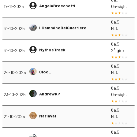
AngelaBrocchetti
17-11-2025
On-sight
6a.5
IlCamminoDelGuerriero
31-10-2025
N.D.
6a.5
MythosTrack
31-10-2025
2° giro
6a.5
Clod_
24-10-2025
N.D.
6a.5
AndrewKP
23-10-2025
On-sight
6a.5
Mariaval
21-10-2025
N.D.
6a.5