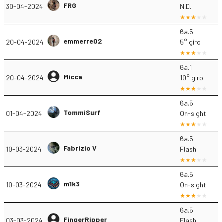
FRG
30-04-2024
N.D.
6a.5
emmerre02
20-04-2024
5° giro
6a.1
Micca
20-04-2024
10° giro
6a.5
TommiSurf
01-04-2024
On-sight
6a.5
Fabrizio V
10-03-2024
Flash
6a.5
m1k3
10-03-2024
On-sight
6a.5
FingerRipper
03-03-2024
Flash