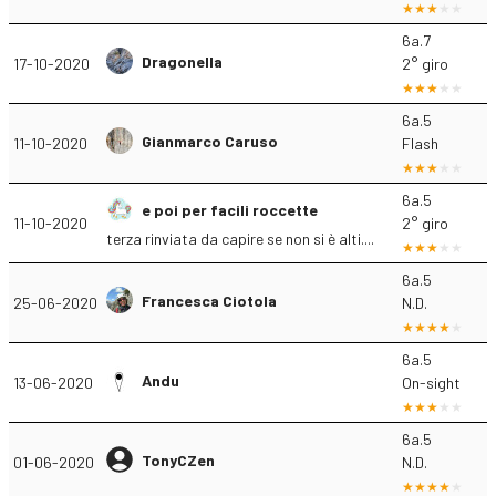
6a.7
Dragonella
17-10-2020
2° giro
6a.5
Gianmarco Caruso
11-10-2020
Flash
6a.5
e poi per facili roccette
11-10-2020
2° giro
terza rinviata da capire se non si è alti....
6a.5
Francesca Ciotola
25-06-2020
N.D.
6a.5
Andu
13-06-2020
On-sight
6a.5
TonyCZen
01-06-2020
N.D.