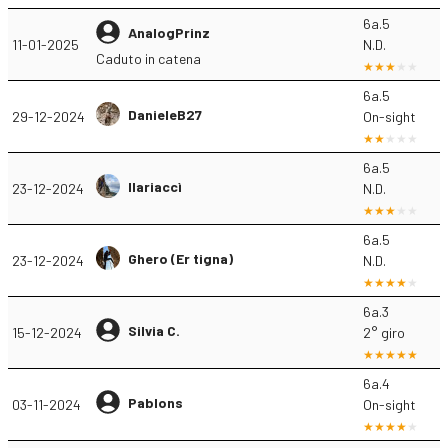
6a.5
AnalogPrinz
11-01-2025
N.D.
Caduto in catena
6a.5
DanieleB27
29-12-2024
On-sight
6a.5
Ilariaccì
23-12-2024
N.D.
6a.5
Ghero (Er tigna)
23-12-2024
N.D.
6a.3
Silvia C.
15-12-2024
2° giro
6a.4
Pablons
03-11-2024
On-sight