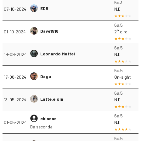
6a.3
EDR
07-10-2024
N.D.
6a.5
Dave1516
01-10-2024
2° giro
6a.5
Leonardo Mattei
19-09-2024
N.D.
6a.5
Dago
17-06-2024
On-sight
6a.5
Latte.e.gin
13-05-2024
N.D.
6a.5
chiaaaa
01-05-2024
N.D.
Da seconda
6a.5