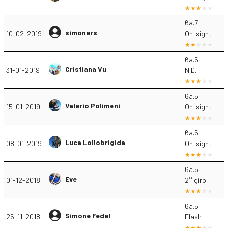
6a.7
simoners
10-02-2019
On-sight
6a.5
Cristiana Vu
31-01-2019
N.D.
6a.5
Valerio Polimeni
15-01-2019
On-sight
6a.5
Luca Lollobrigida
08-01-2019
On-sight
6a.5
Eve
01-12-2018
2° giro
6a.5
Simone Fedel
25-11-2018
Flash