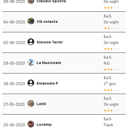
Claudio Sponta
09-08-2023
On-sight
6a.5
Vik volante
04-06-2023
On-sight
6a.5
Simone Tarini
02-06-2023
On-sight
6a.5
La Nazionale
29-05-2023
N.D.
6a.5
Emanuele P
28-05-2023
2° giro
6a.5
Lell0
27-05-2023
On-sight
6a.5
Lucamp
20-05-2023
Flash