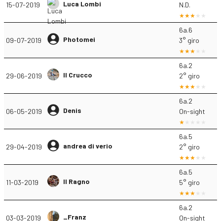
Luca Lombi
15-07-2019
N.D.
6a.6
Photomei
09-07-2019
3° giro
6a.2
Il Crucco
29-06-2019
2° giro
6a.2
Denis
06-05-2019
On-sight
6a.5
andrea di verio
29-04-2019
2° giro
6a.5
Il Ragno
11-03-2019
5° giro
6a.2
_Franz
03-03-2019
On-sight