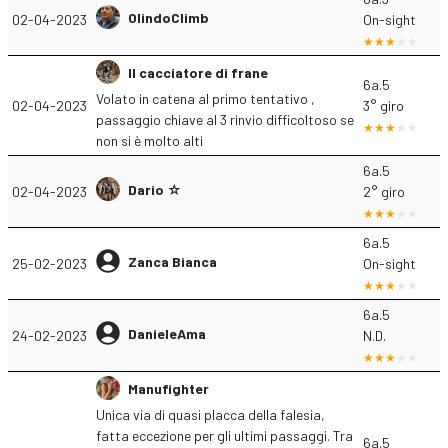
OlindoClimb
02-04-2023
On-sight
Il cacciatore di frane
6a.5
Volato in catena al primo tentativo ,
02-04-2023
3° giro
passaggio chiave al 3 rinvio difficoltoso se
non si è molto alti
6a.5
Dario ☆
02-04-2023
2° giro
6a.5
Zanca Bianca
25-02-2023
On-sight
6a.5
DanieleAma
24-02-2023
N.D.
Manufighter
Unica via di quasi placca della falesia,
fatta eccezione per gli ultimi passaggi. Tra
6a.5