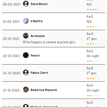
Sara Bucci
09-02-2021
N.D.
6a.5
Il Baffo
01-02-2021
N.D.
6a.9
Archonix
23-01-2021
2° giro
Mi ha fregato in catena al primo giro.
6a.5
Fenrir
22-01-2021
On-sight
6a.6
Fabio Zerri
24-12-2020
3° giro
6a.5
Beatrice Mazzoli
21-12-2020
On-sight
6a.5
Michele Antonioli