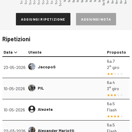
5c+.1
5c+.2
5c+.3
5c+.4
5c+.5
5c+.6
5c+.7
5c+.8
5c+.9
5c+/6a
6a/6a+
6a+.1
6a+.2
6a+.3
6a+.4
6a+.5
AGGIUNGI RIPETIZIONE
AGGIUNGI NOTA
Ripetizioni
Data
Utente
Proposto
6a.7
JacopoS
23-05-2026
2° giro
6a.4
PIL
10-05-2026
3° giro
6a.5
Alezeta
10-05-2026
Flash
6a.5
Alexander Mariotti
22-03-2026
Flash