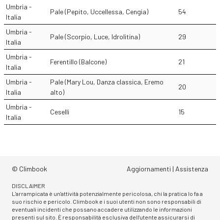
Umbria -
Pale (Pepito, Uccellessa, Cengia)
54
Italia
Umbria -
Pale (Scorpio, Luce, Idrolitina)
29
Italia
Umbria -
Ferentillo (Balcone)
21
Italia
Umbria -
Pale (Mary Lou, Danza classica, Eremo
20
Italia
alto)
Umbria -
Ceselli
15
Italia
© Climbook
Aggiornamenti
|
Assistenza
DISCLAIMER
L'arrampicata è un'attività potenzialmente pericolosa, chi la pratica lo fa a
suo rischio e pericolo. Climbook e i suoi utenti non sono responsabili di
eventuali incidenti che possano accadere utilizzando le informazioni
presenti sul sito. È responsabilità esclusiva dell'utente assicurarsi di