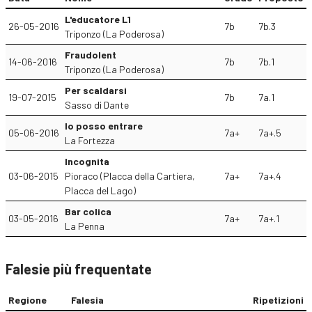
L'educatore L1
26-05-2016
7b
7b.3
Triponzo (La Poderosa)
Fraudolent
14-06-2016
7b
7b.1
Triponzo (La Poderosa)
Per scaldarsi
19-07-2015
7b
7a.1
Sasso di Dante
Io posso entrare
05-06-2016
7a+
7a+.5
La Fortezza
Incognita
03-06-2015
Pioraco (Placca della Cartiera,
7a+
7a+.4
Placca del Lago)
Bar colica
03-05-2016
7a+
7a+.1
La Penna
Falesie più frequentate
Regione
Falesia
Ripetizioni