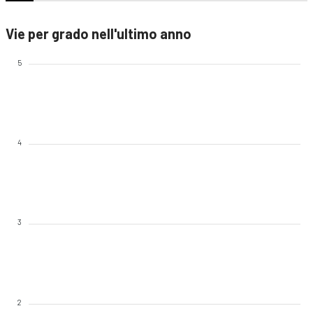
Vie per grado nell'ultimo anno
5
4
3
2