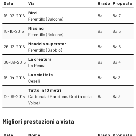
Data
Via
Grado
Proposto
Bird
16-02-2016
8a
8a.7
Ferentillo (Balcone)
Missing
18-10-2015
8a
8a.5
Ferentillo (Balcone)
Mandela superstar
26-12-2015
8a
8a.5
Ferentillo (Gabbio)
La creatura
08-06-2016
8a
8a.4
La Penna
La sciattata
16-04-2016
8a
8a.3
Ceselli
Tutto in 10 metri
12-09-2015
Carbonaia (Paretone, Grotta della
8a
8a.3
Volpe)
Migliori prestazioni a vista
Data
Nome
Grado
Proposto