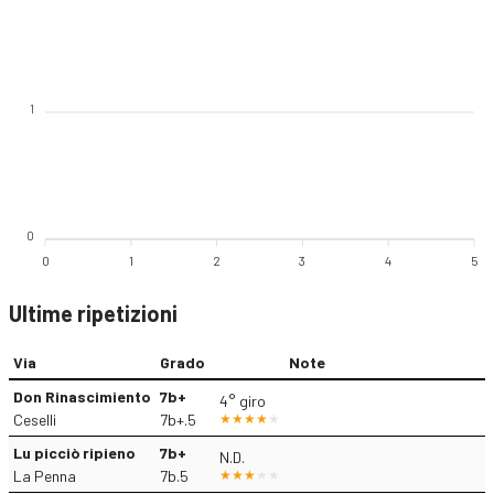
1
0
0
1
2
3
4
5
Ultime ripetizioni
Via
Grado
Note
Don Rinascimiento
7b+
4° giro
Ceselli
7b+.5
Lu picciò ripieno
7b+
N.D.
La Penna
7b.5