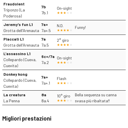
Fraudolent
7b
On-sight
Triponzo (La
7b.1
Poderosa)
Jeremy's fun L1
7a+
N.D.
Funny!
Grotta dell'Arenauta
7a+.5
Placcati L1
7a
2° giro
Grotta dell'Arenauta
7a.5
L’assassino L1
6c+/7a
On-sight
Collepardo (Cueva,
7a.2
Cuevita)
Donkey kong
7a+
Flash
Collepardo (Cueva,
7a+.1
Cuevita)
La creatura
8a
Bella sequenza su canna
10° giro
La Penna
8a.4
svasa più ribaltata!!
Migliori prestazioni