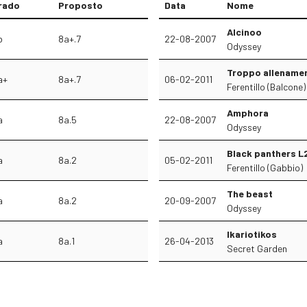
rado
Proposto
Data
Nome
Alcinoo
b
8a+.7
22-08-2007
Odyssey
Troppo allename
a+
8a+.7
06-02-2011
Ferentillo (Balcone)
Amphora
a
8a.5
22-08-2007
Odyssey
Black panthers L
a
8a.2
05-02-2011
Ferentillo (Gabbio)
The beast
a
8a.2
20-09-2007
Odyssey
Ikariotikos
a
8a.1
26-04-2013
Secret Garden