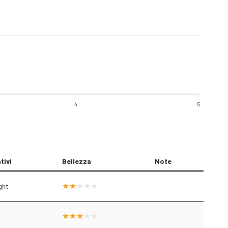
4
5
tivi
Bellezza
Note
ght