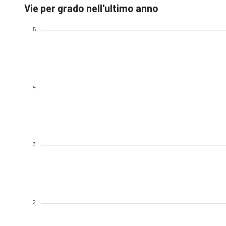
Vie per grado nell'ultimo anno
5
4
3
2