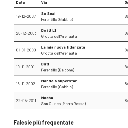
Data
Via
G
So Sexi
19-12-2007
8
Ferentillo (Gabbio)
Do it! L1
20-12-2003
8
Grotta dell'Arenauta
La mia nuova fidanzata
01-01-2000
8
Grotta dell'Arenauta
Bird
10-11-2001
8
Ferentillo (Balcone)
Mandela superstar
16-11-2002
8
Ferentillo (Gabbio)
Nacha
22-05-2011
8
San Quirico (Morra Rossa)
Falesie più frequentate