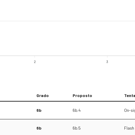
2
3
Grado
Proposto
Tenta
6b
6b.4
On-si
6b
6b.5
Flash