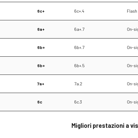
6c+
6c+.4
Flash
6a+
6a+.7
On-si
6b+
6b+.7
On-si
6b+
6b+.5
On-si
7a+
7a.2
On-si
6c
6c.3
On-si
Migliori prestazioni a vi