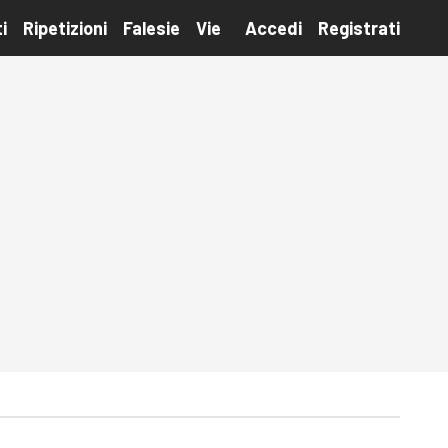
i
Ripetizioni
Falesie
Vie
Accedi
Registrati