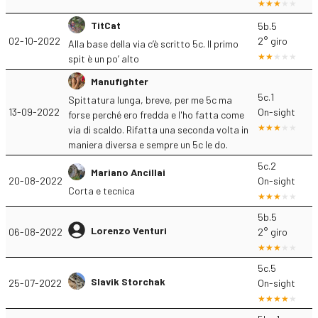
TitCat
5b.5
02-10-2022
2° giro
Alla base della via c’è scritto 5c. Il primo
spit è un po’ alto
Manufighter
5c.1
Spittatura lunga, breve, per me 5c ma
13-09-2022
On-sight
forse perché ero fredda e l'ho fatta come
via di scaldo. Rifatta una seconda volta in
maniera diversa e sempre un 5c le do.
5c.2
Mariano Ancillai
20-08-2022
On-sight
Corta e tecnica
5b.5
Lorenzo Venturi
06-08-2022
2° giro
5c.5
Slavik Storchak
25-07-2022
On-sight