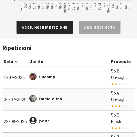
5a+/5b
5b.1
5b.2
5b.3
5b.4
5b.5
5b.7
5b.8
5b.9
5b/5b+
5b+.1
5b+.2
5b+.3
5b+.4
5b+.5
5b+.6
5b+.7
5b+.8
5b+/5c
5c.1
5c.2
5c.3
5c.4
5c.5
5b.6
5b+.9
AGGIUNGI RIPETIZIONE
AGGIUNGI NOTA
Ripetizioni
Data
Utente
Proposto
5b.8
Lucamp
11-07-2026
On-sight
5b.4
Daniele.tnn
04-07-2026
On-sight
5b.5
pdor
29-06-2026
Flash
5b.7