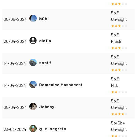
5b.5
b0b
05-05-2024
On-sight
5b.5
ciofia
20-04-2024
Flash
5b.5
sosi.f
14-04-2024
On-sight
5b.9
Domenico Massacesi
14-04-2024
N.D.
5b.5
Johnny
08-04-2024
On-sight
5b/5b+
g_e_segreto
23-03-2024
On-sight