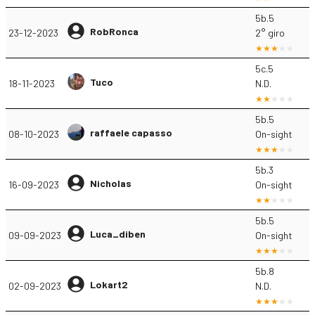
5b.5
RobRonca
23-12-2023
2° giro
5c.5
Tuco
18-11-2023
N.D.
5b.5
raffaele capasso
08-10-2023
On-sight
5b.3
Nicholas
16-09-2023
On-sight
5b.5
Luca_diben
09-09-2023
On-sight
5b.8
Lokart2
02-09-2023
N.D.