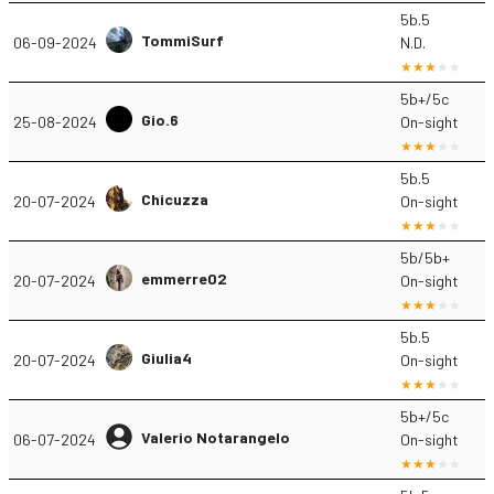
5b.5
TommiSurf
06-09-2024
N.D.
5b+/5c
Gio.6
25-08-2024
On-sight
5b.5
Chicuzza
20-07-2024
On-sight
5b/5b+
emmerre02
20-07-2024
On-sight
5b.5
Giulia4
20-07-2024
On-sight
5b+/5c
Valerio Notarangelo
06-07-2024
On-sight