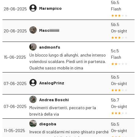
5b.5
Marampico
28-06-2025
Flash
5b.5
Masciiiiiiii
20-06-2025
On-sight
andmonfs
5c.5
Un blocco lungo di allunghi, anche intenso
15-06-2025
Flash
volendosi scaldare. Piedi unti in partenza.
Qualche sasso mobile in cima
5b.5
AnalogPrinz
07-06-2025
On-sight
Andrea Boschi
5b.7
07-06-2025
On-sight
Movimenti divertenti, peccato per la
brevità della via
diegoba
5b.5
11-05-2025
On-sight
Invece di scaldarmi mi sono ghisato perché