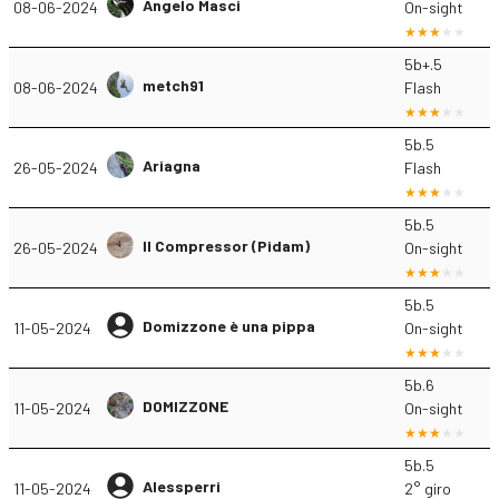
Angelo Masci
08-06-2024
On-sight
5b+.5
metch91
08-06-2024
Flash
5b.5
Ariagna
26-05-2024
Flash
5b.5
Il Compressor (Pidam)
26-05-2024
On-sight
5b.5
Domizzone è una pippa
11-05-2024
On-sight
5b.6
DOMIZZONE
11-05-2024
On-sight
5b.5
Alessperri
11-05-2024
2° giro