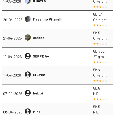
Il Baffo
11-05-2026
On-sight
5b+.7
Massimo Vitarelli
26-04-2026
On-sight
5b.5
Alesac
21-04-2026
On-sight
5b+/5c
SEPPE A+
19-04-2026
2° giro
5b.4
Er_Vez
11-04-2026
On-sight
5b.5
bebbi
07-04-2026
N.D.
5b.5
Mina
06-04-2026
N.D.