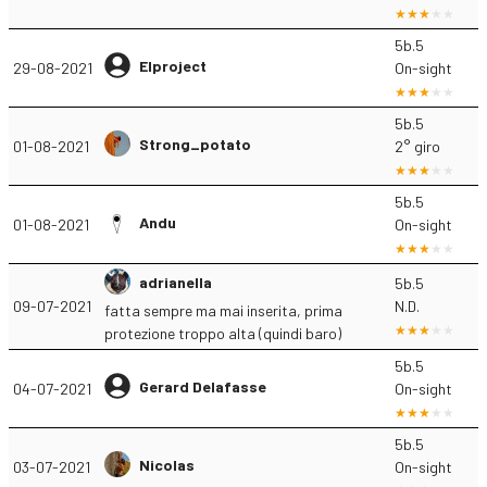
5b.5
Elproject
29-08-2021
On-sight
5b.5
Strong_potato
01-08-2021
2° giro
5b.5
Andu
01-08-2021
On-sight
adrianella
5b.5
09-07-2021
N.D.
fatta sempre ma mai inserita, prima
protezione troppo alta (quindi baro)
5b.5
Gerard Delafasse
04-07-2021
On-sight
5b.5
Nicolas
03-07-2021
On-sight