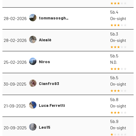
5b.4
tommasosgh_
28-02-2026
On-sight
5b.3
Alealè
28-02-2026
On-sight
5b.5
Niros
25-02-2026
N.D.
5b.5
Cianfro93
30-09-2025
On-sight
5b.8
Luca Ferretti
21-09-2025
On-sight
5b.9
Leo15
20-09-2025
On-sight