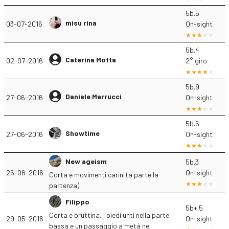
5b.5
misu rina
03-07-2016
On-sight
5b.4
Caterina Motta
02-07-2016
2° giro
5b.9
Daniele Marrucci
27-06-2016
On-sight
5b.5
Showtime
27-06-2016
On-sight
New ageism
5b.3
26-06-2016
On-sight
Corta e movimenti carini (a parte la
partenza).
Filippo
5b+.5
Corta e bruttina, i piedi unti nella parte
29-05-2016
On-sight
bassa e un passaggio a metà ne