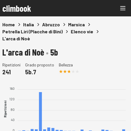
climbook
Home
Italia
Abruzzo
Marsica
Petrella Liri (Placche di Bini)
Elenco vie
L'arca di Noè
L'arca di Noè
•
5b
Ripetizioni
Grado proposto
Bellezza
241
5b.7
160
120
Ripetizioni
80
40
0