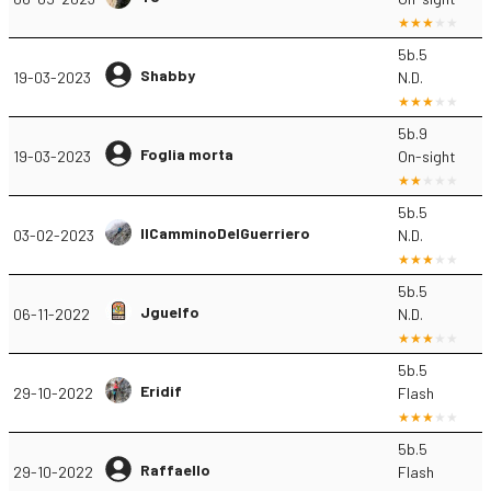
5b.5
Shabby
19-03-2023
N.D.
5b.9
Foglia morta
19-03-2023
On-sight
5b.5
IlCamminoDelGuerriero
03-02-2023
N.D.
5b.5
Jguelfo
06-11-2022
N.D.
5b.5
Eridif
29-10-2022
Flash
5b.5
Raffaello
29-10-2022
Flash