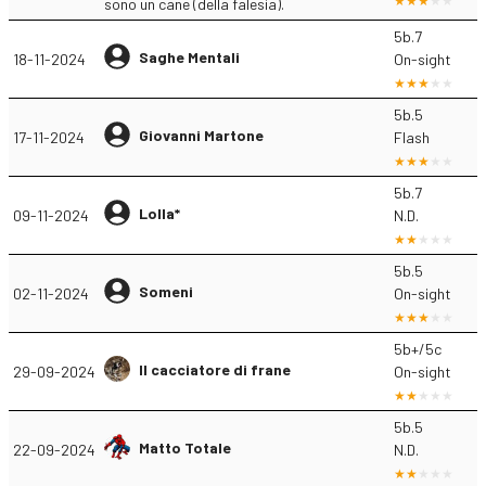
sono un cane (della falesia).
5b.7
Saghe Mentali
18-11-2024
On-sight
5b.5
Giovanni Martone
17-11-2024
Flash
5b.7
Lolla*
09-11-2024
N.D.
5b.5
Someni
02-11-2024
On-sight
5b+/5c
Il cacciatore di frane
29-09-2024
On-sight
5b.5
Matto Totale
22-09-2024
N.D.