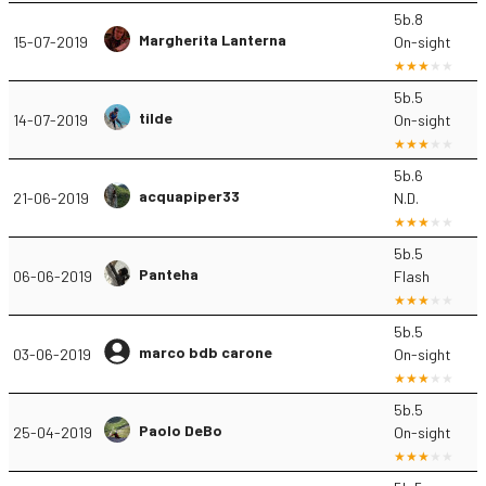
5b.8
Margherita Lanterna
15-07-2019
On-sight
5b.5
tilde
14-07-2019
On-sight
5b.6
acquapiper33
21-06-2019
N.D.
5b.5
Panteha
06-06-2019
Flash
5b.5
marco bdb carone
03-06-2019
On-sight
5b.5
Paolo DeBo
25-04-2019
On-sight