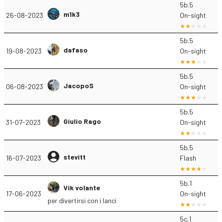
5b.5
m1k3
26-08-2023
On-sight
5b.5
dafaso
19-08-2023
On-sight
5b.5
JacopoS
06-08-2023
On-sight
5b.5
Giulio Rago
31-07-2023
On-sight
5b.5
stevitt
16-07-2023
Flash
5b.1
Vik volante
17-06-2023
On-sight
per divertirsi con i lanci
5c.1