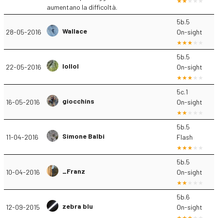
aumentano la difficoltà.
5b.5
Wallace
28-05-2016
On-sight
5b.5
lollol
22-05-2016
On-sight
5c.1
giocchins
16-05-2016
On-sight
5b.5
Simone Balbi
11-04-2016
Flash
5b.5
_Franz
10-04-2016
On-sight
5b.6
zebra blu
12-09-2015
On-sight