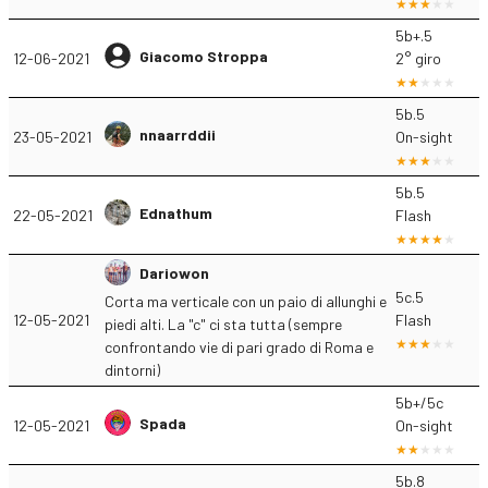
5b+.5
Giacomo Stroppa
12-06-2021
2° giro
5b.5
nnaarrddii
23-05-2021
On-sight
5b.5
Ednathum
22-05-2021
Flash
Dariowon
5c.5
Corta ma verticale con un paio di allunghi e
12-05-2021
Flash
piedi alti. La "c" ci sta tutta (sempre
confrontando vie di pari grado di Roma e
dintorni)
5b+/5c
Spada
12-05-2021
On-sight
5b.8