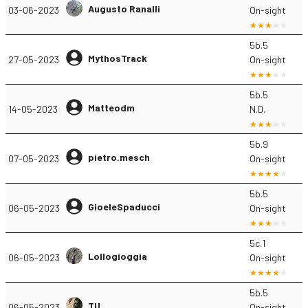
Augusto Ranalli
03-06-2023
On-sight
5b.5
MythosTrack
27-05-2023
On-sight
5b.5
Matteodm
14-05-2023
N.D.
5b.9
pietro.mesch
07-05-2023
On-sight
5b.5
GioeleSpaducci
06-05-2023
On-sight
5c.1
Lollogioggia
06-05-2023
On-sight
5b.5
TU
06-05-2023
On-sight