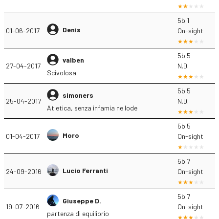
5b.1
Denis
01-06-2017
On-sight
5b.5
valben
27-04-2017
N.D.
Scivolosa
5b.5
simoners
25-04-2017
N.D.
Atletica, senza infamia ne lode
5b.5
Moro
01-04-2017
On-sight
5b.7
Lucio Ferranti
24-09-2016
On-sight
5b.7
Giuseppe D.
19-07-2016
On-sight
partenza di equilibrio