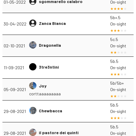
sgommarello calabro
01-05-2022
On-sight
5b+.5
Zanca Bianca
30-04-2022
On-sight
5c.5
Dragonella
02-10-2021
On-sight
5b.5
3tre3ntini
11-09-2021
On-sight
5b/5b+
Joy
05-09-2021
On-sight
corttaaaaaaaaa
5b.5
Chewbacca
29-08-2021
On-sight
5b.5
il pastore dei quinti
29-08-2021
On-sight