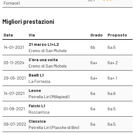
Fornace)
Migliori prestazioni
Data
Via
Grado
Proposto
21 marzo L1+L2
14-01-2021
6b
6a.5
Eremo di San Michele
C'era una volta
03-11-2024
6a+
6a+.2
Eremo di San Michele
BaaB L1
29-05-2021
6a+
6a+.1
La Fortezza
Leone
14-07-2021
6a
6a.6
Petrella Liri (Millepiedi)
Falchi L1
01-08-2021
6a
6a.5
Roccantica
Classica
09-07-2022
6a
6a.5
Petrella Liri (Placche di Bini)