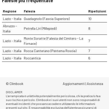
Falesie più frequentate
Regione
Falesia
Ripetizioni
Lazio - Italia
Guadagnolo (Fascia Superiore)
10
Abruzzo -
Petrella Liri (Millepiedi)
8
Italia
Monte Soratte (Falesia del Cimitero - La
Lazio - Italia
7
Fornace)
Lazio - Italia
Rocca Canterano (Pentema Roscia)
7
Lazio - Italia
Roccantica
6
© Climbook
Aggiornamenti
|
Assistenza
DISCLAIMER
L'arrampicata è un'attività potenzialmente pericolosa, chi la pratica lo fa a
suo rischio e pericolo. Climbook e i suoi utenti non sono responsabili di
eventuali incidenti che possano accadere utilizzando le informazioni
presenti sul sito. È responsabilità esclusiva dell'utente assicurarsi di