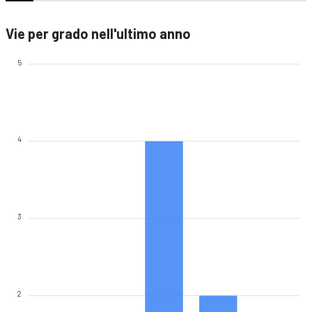
Vie per grado nell'ultimo anno
5
4
3
2