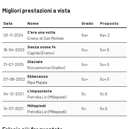
Migliori prestazioni a vista
Data
Nome
Grado
Proposto
C'era una volta
03-11-2024
6a+
6a+.2
Eremo di San Michele
Senza nome 14
16-04-2022
5c+
5c+.5
Caprile (Eremo)
Glaciale
31-07-2025
5c+
5c+.5
Roccamorice (Giallon)
Ekkecazzo
07-08-2022
5c+
5c+.5
Ripa Majala
L'impaziente
04-12-2021
5c
5c.6
Petrella Liri (Millepiedi)
Millepiedi
14-07-2021
5c
5c.5
Petrella Liri (Millepiedi)