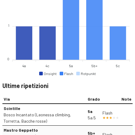
1
0
4a
4c
5a
5b+
5c
Onsight
Flash
Rotpunkt
Ultime ripetizioni
Via
Grado
Note
Scintille
5a
Flash
Bosco Incantato (Leonessa climbing,
5a.5
Torretta, Bacche rosse)
Mastro Geppetto
5b+
Flash