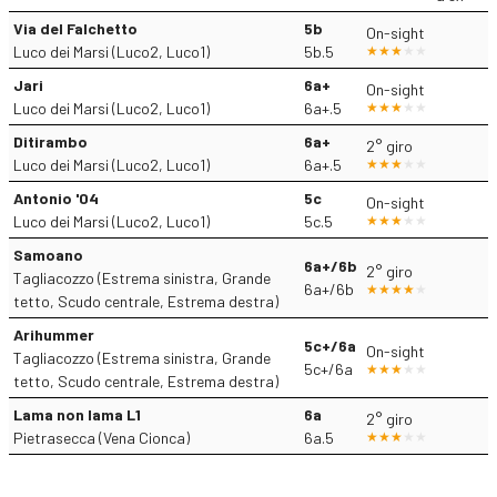
Via del Falchetto
5b
On-sight
Luco dei Marsi (Luco2, Luco1)
5b.5
Jari
6a+
On-sight
Luco dei Marsi (Luco2, Luco1)
6a+.5
Ditirambo
6a+
2° giro
Luco dei Marsi (Luco2, Luco1)
6a+.5
Antonio '04
5c
On-sight
Luco dei Marsi (Luco2, Luco1)
5c.5
Samoano
6a+/6b
2° giro
Tagliacozzo (Estrema sinistra, Grande
6a+/6b
tetto, Scudo centrale, Estrema destra)
Arihummer
5c+/6a
On-sight
Tagliacozzo (Estrema sinistra, Grande
5c+/6a
tetto, Scudo centrale, Estrema destra)
Lama non lama L1
6a
2° giro
Pietrasecca (Vena Cionca)
6a.5