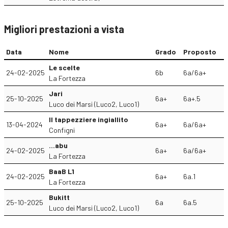
Migliori prestazioni a vista
Data
Nome
Grado
Proposto
Le scelte
24-02-2025
6b
6a/6a+
La Fortezza
Jari
25-10-2025
6a+
6a+.5
Luco dei Marsi (Luco2, Luco1)
Il tappezziere ingiallito
13-04-2024
6a+
6a/6a+
Configni
...abu
24-02-2025
6a+
6a/6a+
La Fortezza
BaaB L1
24-02-2025
6a+
6a.1
La Fortezza
Bukitt
25-10-2025
6a
6a.5
Luco dei Marsi (Luco2, Luco1)