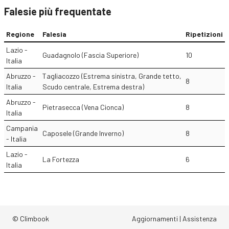
Falesie più frequentate
Regione
Falesia
Ripetizioni
Lazio -
Guadagnolo (Fascia Superiore)
10
Italia
Abruzzo -
Tagliacozzo (Estrema sinistra, Grande tetto,
8
Italia
Scudo centrale, Estrema destra)
Abruzzo -
Pietrasecca (Vena Cionca)
8
Italia
Campania
Caposele (Grande Inverno)
8
- Italia
Lazio -
La Fortezza
6
Italia
© Climbook
Aggiornamenti
|
Assistenza