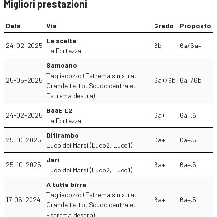
Migliori prestazioni
Data
Via
Grado
Proposto
Le scelte
24-02-2025
6b
6a/6a+
La Fortezza
Samoano
Tagliacozzo (Estrema sinistra,
25-05-2025
6a+/6b
6a+/6b
Grande tetto, Scudo centrale,
Estrema destra)
BaaB L2
24-02-2025
6a+
6a+.6
La Fortezza
Ditirambo
25-10-2025
6a+
6a+.5
Luco dei Marsi (Luco2, Luco1)
Jari
25-10-2025
6a+
6a+.5
Luco dei Marsi (Luco2, Luco1)
A tutta birra
Tagliacozzo (Estrema sinistra,
17-06-2024
6a+
6a+.5
Grande tetto, Scudo centrale,
Estrema destra)