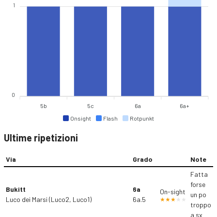
1
0
5b
5c
6a
6a+
Onsight
Flash
Rotpunkt
Ultime ripetizioni
Via
Grado
Note
Fatta
forse
Bukitt
6a
On-sight
un po
Luco dei Marsi (Luco2, Luco1)
6a.5
troppo
a sx