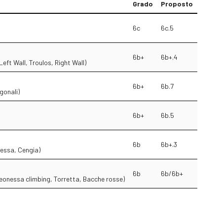
Grado
Proposto
6c
6c.5
6b+
6b+.4
 Left Wall, Troulos, Right Wall)
6b+
6b.7
gonali)
6b+
6b.5
6b
6b+.3
lessa, Cengia)
6b
6b/6b+
eonessa climbing, Torretta, Bacche rosse)