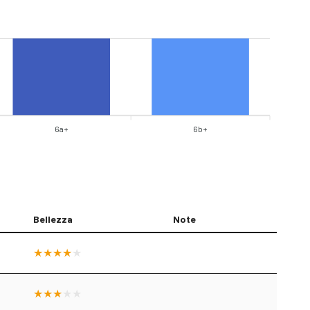
6a+
6b+
Bellezza
Note