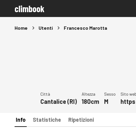
climbook
Home
Utenti
Francesco Marotta
Città
Altezza
Sesso
Sito we
Cantalice (RI)
180cm
M
http
Info
Statistiche
Ripetizioni