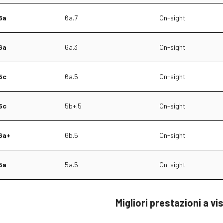
6a
6a.7
On-sight
6a
6a.3
On-sight
5c
6a.5
On-sight
5c
5b+.5
On-sight
6a+
6b.5
On-sight
5a
5a.5
On-sight
Migliori prestazioni a vi