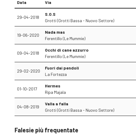
Data
Via
S.O.S
29-04-2018
Grotti (Grotti Bassa - Nuovo Settore)
Nada mas
19-06-2020
Ferentillo (Le Mummie)
Occhi di cane azzurro
09-04-2018
Ferentillo (Le Mummie)
Fuori dai pendoli
29-02-2020
La Fortezza
Hermes
01-10-2017
Ripa Majala
Valla a falla
04-08-2019
Grotti (Grotti Bassa - Nuovo Settore)
Falesie più frequentate