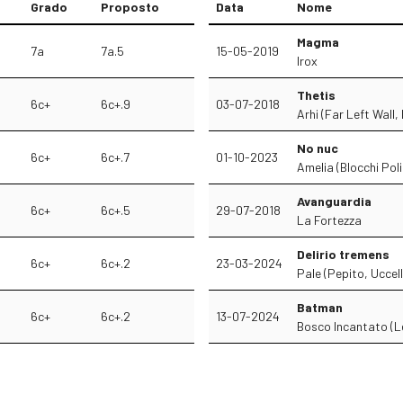
Grado
Proposto
Data
Nome
Magma
7a
7a.5
15-05-2019
Irox
Thetis
6c+
6c+.9
03-07-2018
Arhi (Far Left Wall,
No nuc
6c+
6c+.7
01-10-2023
Amelia (Blocchi Poli
Avanguardia
6c+
6c+.5
29-07-2018
La Fortezza
Delirio tremens
6c+
6c+.2
23-03-2024
Pale (Pepito, Uccel
Batman
6c+
6c+.2
13-07-2024
Bosco Incantato (L