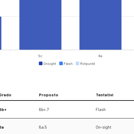
5c
6a
Onsight
Flash
Rotpunkt
Grado
Proposto
Tentativi
6b+
6b+.7
Flash
6a
6a.5
On-sight