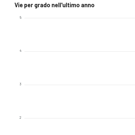
Vie per grado nell'ultimo anno
5
4
3
2