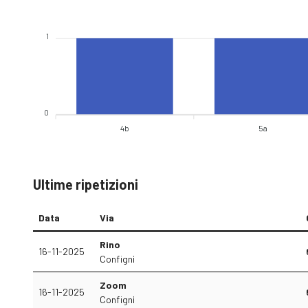
1
0
4b
5a
Ultime ripetizioni
Data
Via
Rino
16-11-2025
Configni
Zoom
16-11-2025
Configni