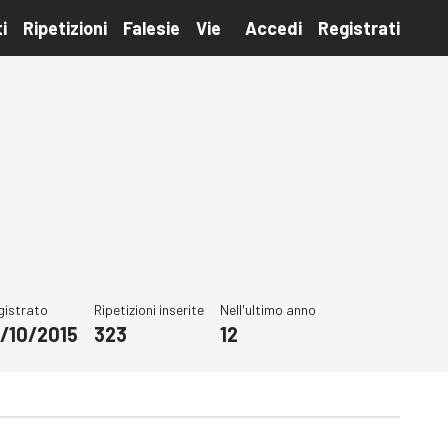
i
Ripetizioni
Falesie
Vie
Accedi
Registrati
gistrato
Ripetizioni inserite
Nell'ultimo anno
9/10/2015
323
12