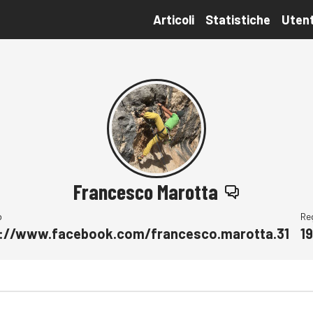
Articoli
Statistiche
Utent
Francesco Marotta
b
Re
s://www.facebook.com/francesco.marotta.31
1